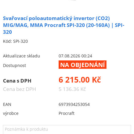
Aku excentrické brusky
Aku fukary
Svařovací poloautomatický invertor (CO2)
Aku kolečka
MIG/MAG, MMA Procraft SPI-320 (20-160A) | SPI-
320
Aku kotoučová pila
Kód:
SPI-320
Aku křovinořezy
Aku nůžky na trávu a keře
Aktualizace skladu
07.08.2026 00:24
Aku oscilační brusky
NA OBJEDNÁNÍ
Dostupnost
Aku pila ocaska
6 215.00 Kč
Aku postřikovače
Cena s DPH
Cena bez DPH
5 136.36 Kč
Aku přímočaré pily
Aku rázový utahovak
EAN
6973934253054
Aku reflektory
výrobce
Procraft
Aku řetězové pily
Aku sekačky