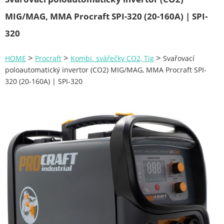
Zahrada
MIG/MAG, MMA Procraft SPI-320 (20-160A) | SPI-
Plachty
320
Žebříky a schůdky
>
>
>
HOME
Procraft
Kombi. svářečky CO2, Tig
Svařovací
Stavební míchačky
poloautomatický invertor (CO2) MIG/MAG, MMA Procraft SPI-
320 (20-160A) | SPI-320
NÁDOBY
Kemping
NÁBYTEK - spojovací materiál a příslušenství
Ploty a pletiva
Úložné boxy na nářadí
Ochranné pomůcky
Keramické brusivo
Flex. kotouče