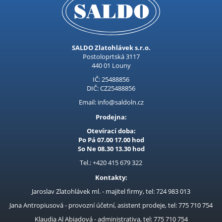
Lišty a řetězy
Brusné výseky
Lamelový kotouče
SALDO Zlatohlávek s.r.o.
Kruhový unášecí talíř (podložka)
Postoloprtská 3117
440 01 Louny
Aku pokosová pila
IČ: 25488856
Vidle a Hrábě
DIČ: CZ25488856
Rýče a lopaty
Email: info@saldoln.cz
Aku hoblík
Prodejna:
Otevírací doba:
Aku vibrační přísavka na dlažbu
Po Pá 07.00 17.00 hod
Kultivátory
So Ne 08.30 13.30 hod
Tel.: +420 415 679 322
Náhradní díly ostatní
Kontakty:
Náhradní díly Procraft
Jaroslav Zlatohlávek ml. - majitel firmy, tel: 724 983 013
Aku stříhací strojky na ovce
Jana Antropiusová - provozní účetní, asistent prodeje, tel: 775 710 754
Nože pro křovinořezy
Klaudia Al Abiadová - administrativa, tel: 775 710 754