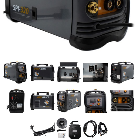
Brusivo na podložce
Leštění
Vrtací nástroje, vykružováky, závity
Kartáče
Diamantové kotouče a oživovací kameny
Pilové kotouče
Spojovací materiál - sklad Louny
Spojovací materiál Hašpl
Stavební chemie DenBraven
Dedra nářadí
Železářství a domácí potřeby
Procraft