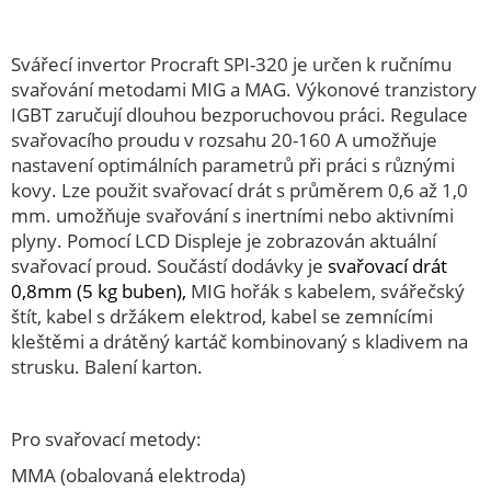
Elektrické drtiče
Elektrocentrály
Svářecí invertor Procraft SPI-320 je určen k ručnímu
Excentrické brusky
svařování metodami MIG a MAG. Výkonové tranzistory
IGBT zaručují dlouhou bezporuchovou práci. Regulace
Frézky
svařovacího proudu v rozsahu 20-160 A umožňuje
Fukary
nastavení optimálních parametrů při práci s různými
Horkovzdušné pistole
kovy. Lze použit svařovací drát s průměrem 0,6 až 1,0
mm. umožňuje svařování s inertními nebo aktivními
Hydraulické zvedáky
plyny. Pomocí LCD Displeje je zobrazován aktuální
Kombi. svářečky CO2, Tig
svařovací proud. Součástí dodávky je
svařovací drát
0,8mm (5 kg buben),
MIG hořák s kabelem, svářečský
Kompresory
štít, kabel s držákem elektrod, kabel se zemnícími
Kompresory Auto
kleštěmi a drátěný kartáč kombinovaný s kladivem na
Kotouče pilové SK dřevo
strusku. Balení karton.
Kotoučové pily
Křovinořezy
Pro svařovací metody:
Kukly, svářecí masky
MMA (obalovaná elektroda)