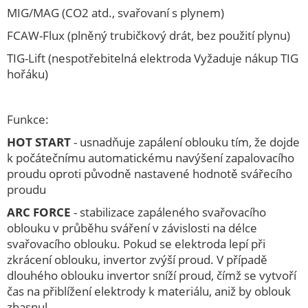
Lasery
MIG/MAG (CO2 atd., svařovaní s plynem)
Magnety úhlové
FCAW-Flux (plněný trubičkový drát, bez použití plynu)
Míchačky na beton
TIG-Lift (nespotřebitelná elektroda Vyžaduje nákup TIG
hořáku)
Míchadla
Modré plachty 50g
Nabíječky baterií
Funkce:
Náhradní díly
HOT START
- usnadňuje zapálení oblouku tím, že dojde
k počátečnímu automatickému navýšení zapalovacího
Navijáky
proudu oproti původně nastavené hodnotě svářecího
Navijáky na hadice
proudu
Nůžky na plech
ARC FORCE
- stabilizace zapáleného svařovacího
oblouku v průběhu sváření v závislosti na délce
Odlučovače kondenzátu
svařovacího oblouku. Pokud se elektroda lepí při
Ostatní brusky
zkrácení oblouku, invertor zvýší proud. V případě
Ostřičky
dlouhého oblouku invertor sníží proud, čímž se vytvoří
čas na přiblížení elektrody k materiálu, aniž by oblouk
Pásové brusky
zhasnul