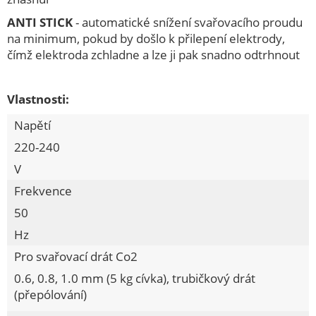
Pila na řezání kovů
ANTI STICK
- automatické snížení svařovacího proudu
Pily ocasky
na minimum, pokud by došlo k přilepení elektrody,
Pistole na montážní pěnu
čímž elektroda zchladne a lze ji pak snadno odtrhnout
Plachty kulaté 120g
Plotostřihy
Vlastnosti:
Pneumatické nářadí
Napětí
Pokosové pily
220-240
Polyfúzní svářečky
V
Přímočaré pily
Frekvence
Příslušenství
50
Příslušenství pro vysavač
Hz
Pro svařovací drát Co2
Prodlužovací kabely
0.6, 0.8, 1.0 mm (5 kg cívka), trubičkový drát
Průmyslové odvlhčovače
(přepólování)
Ruční postřikovače