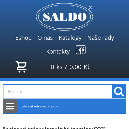
Eshop
O nás
Katalogy
Naše rady
Kontakty
0
ks
/
0.00
Kč
zobrazit adresářový strom
AKCE
NOVINKY
Svařovací poloautomatický invertor (CO2)