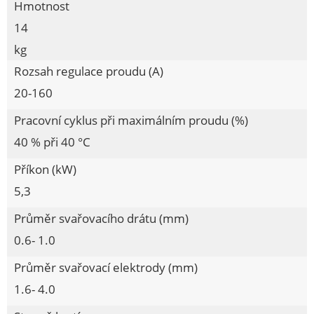
Hmotnost
Řetězové pily
14
Řetězy
kg
Řezačka na dlažbu
Rozsah regulace proudu (A)
Sady bitů
20-160
Sady nářadí
Pracovní cyklus při maximálním proudu (%)
SDS kladiva
40 % při 40 °C
Sekačky
Sloupové vrtačky
Příkon (kW)
Sponkovačky
5,3
Startovací zdroje
Průměr svařovacího drátu (mm)
Stříbrné plachty 200g
0.6- 1.0
Stříhací strojky na ovce
Průměr svařovací elektrody (mm)
Stříkací pistole
1.6- 4.0
Svářecí invertory