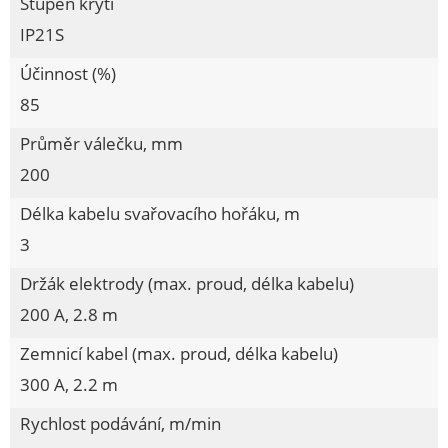
Stupeň krytí
Svařovací dráty CO2
IP21S
Svěráky
Účinnost (%)
Topné ventilátory
85
Uhlové brusky
Úpravné jednotky vzduchu
Průměr válečku, mm
Vertikutátory
200
Vibrační brusky
Délka kabelu svařovacího hořáku, m
Vrtačky
3
Vysavače
Držák elektrody (max. proud, délka kabelu)
Vysokotlaké čističe
200 A, 2.8 m
Zahradní hadice
Zemnicí kabel (max. proud, délka kabelu)
Zelené plachty 120g
300 A, 2.2 m
Zemní vrtáky
Rychlost podávání, m/min
Zhutňovače betonu