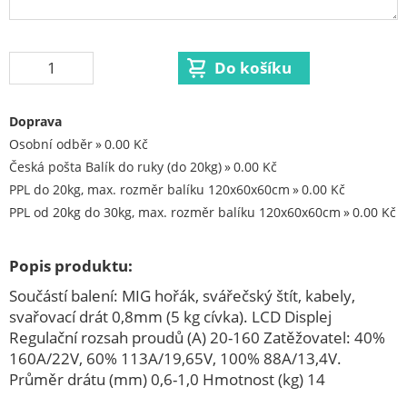
Aku úhlová bruska
Aku vrtací kladivo
Aku vrtací šroubovák
Aku vysavače
Doprava
Aku zahradní nůžky
Osobní odběr
0.00 Kč
Akumulátory a nabíječky
Česká pošta Balík do ruky (do 20kg)
0.00 Kč
Brusky na sádrokarton
PPL do 20kg, max. rozměr balíku 120x60x60cm
0.00 Kč
PPL od 20kg do 30kg, max. rozměr balíku 120x60x60cm
0.00 Kč
Brusky na vrtáky
Brusky pilových řetězů
Popis produktu:
Brusné kotouče
Součástí balení: MIG hořák, svářečský štít, kabely,
Čerpadla
svařovací drát 0,8mm (5 kg cívka). LCD Displej
Demoliční kladiva
Regulační rozsah proudů (A) 20-160 Zatěžovatel: 40%
160A/22V, 60% 113A/19,65V, 100% 88A/13,4V.
Dílenské stroje
Průměr drátu (mm) 0,6-1,0 Hmotnost (kg) 14
Dvoukotoučové brusky