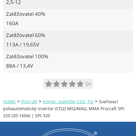
2,5-12
Lupínkové pily
Žebříky a schůdky
Zatěžovatel 40%
Kombinované brusky
160A
Kloubový skládací žebřík
Zatěžovatel 60%
Jednodílný žebřík
113A / 19,65V
Plošiny
Zatěžovatel 100%
Aku pistole na tmel
88A / 13,4V
Aku stříkací pistole
Řezné kotouče
0×
Aku leštička
Přís. pro přímé brusky
>
>
>
HOME
Procraft
Kombi. svářečky CO2, Tig
Svařovací
poloautomatický invertor (CO2) MIG/MAG, MMA Procraft SPI-
Aku horkovzdušné pistole
320 (20-160A) | SPI-320
Aku sněhová fréza
Aku frezky