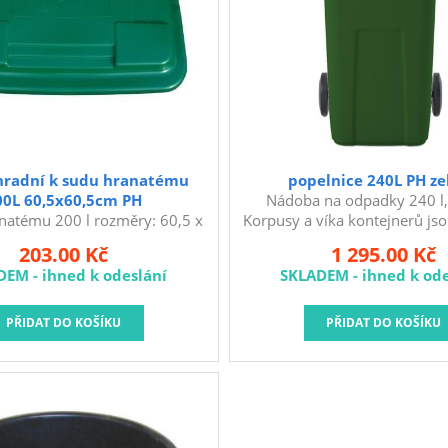
hradní k sudu hranatému
popelnice 240L PH ze
00L 60,5x60,5cm PH
Nádoba na odpadky 240 l,
natému 200 l rozměry: 60,5 x
Korpusy a víka kontejnerů js
5 cm materiál: HDPE Náhradní
technologií vstřiku vysokoh
203.00 Kč
1 295.00 Kč
é víko k hranatému sudu na
polyetylenu, jsou jednob
DEM - ihned k odeslání
SKLADEM - ihned k ode
 vodu 200 l, které odolává
vyznačují se odolností vůči 
venkovním vlivům.
vodě. Vysokohustotní polyetyl
vynikající odolnost výrobku 
klimatických faktorů a změná
výrobě kontejnerů jsou p
recyklovatelné materiály, př
životnímu prostředí. Použit
neobsahují těžké kovy. Syst
DIN.