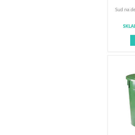
Sud na de
nasazo
materiál
SKLA
venkovním 