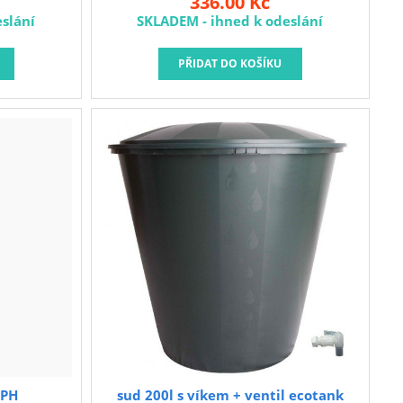
336.00 Kč
0% z
slání
SKLADEM - ihned k odeslání
ez těžkých
livům a bez
ochází
zařízení
 PH
sud 200l s víkem + ventil ecotank