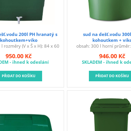
ešť.vodu 200l PH hranatý s
sud na dešť.vodu 300l
kohoutkem+víko
kohoutkem + vík
l rozměry (V x Š x H): 84 x 60
obsah: 300 l horní průměr
ateriál: PP sud + HDPE víko
spodní průměr: 58,8 cm výš
950.00 Kč
946.00 Kč
ud na dešťovou vodu komplet s
hmotnost: 7,13 kg materi
DEM - ihned k odeslání
SKLADEM - ihned k ode
 výpustním kohoutkem pro
Plastový sud na dešťovou vod
pouštění vody. Dbejte na to,
víkem a výpustním kohou
 včetně podstavce položili na
snadné vypouštění vody. Dbe
ou plochu, čímž eliminujete
abyste sud včetně podstavce 
rasknutí sudu či podstavce v
vodorovnou plochu, čímž el
 nerovnoměrného zatížení. V
možnost prasknutí sudu či p
u důkladně vyčistěte, vysušte
důsledku nerovnoměrného za
e ji v interiéru - garáž, sklep
zimě nádobu důkladně vyčistě
 Nikdy v ní nenechávejte
a skladujte ji v interiéru - g
přebytečnou vodu.
apod. Nikdy v ní ne