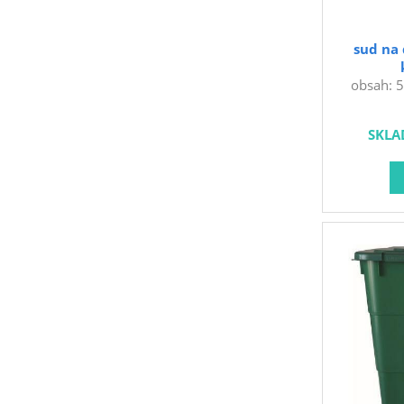
sud na 
obsah: 5
spodní p
hmotnos
SKLA
Plastový s
víkem a
snadné vy
abyste sud
vodorovn
možnost p
důsledku
zimě nádob
a skladujt