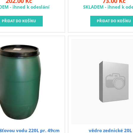
202.00 Kč
73.00 Kč
ony, spárovací a samonivelační
produkt je vyroben 10
DEM - ihned k odeslání
SKLADEM - ihned k ode
Nabízené maltovníky mohou
recyklovaného materiálu, b
t nejen pro zedníky, ale i
kovů, odolný povětrnostním v
e k odnášení listí, posečené
zápachu. Každá šarže pr
evele aj. zahradního odpadu.
testováním v testovacích 
výrobce.
šťovou vodu 220L pr. 49cm
vědro zednické 20L