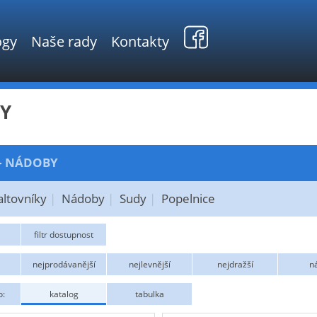
ogy
Naše rady
Kontakty
Y
NÁDOBY
>
ltovníky
Nádoby
Sudy
Popelnice
filtr dostupnost
GEOPLAST
KOVOTVAR
nejprodávanější
nejlevnější
nejdražší
n
ST
o:
katalog
tabulka