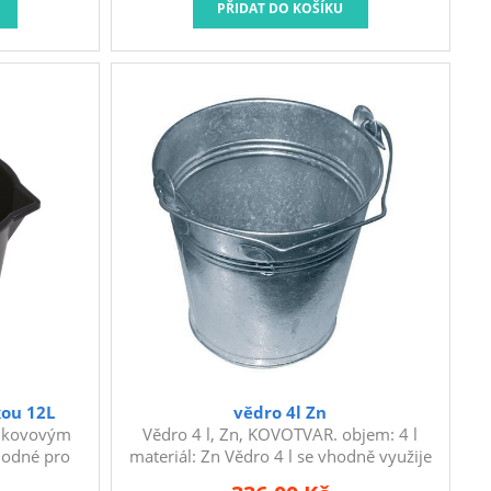
.
kou 12L
vědro 4l Zn
s kovovým
Vědro 4 l, Zn, KOVOTVAR. objem: 4 l
hodné pro
materiál: Zn Vědro 4 l se vhodně využije
avbě. Tento
na stavbě nebo v domácnosti.