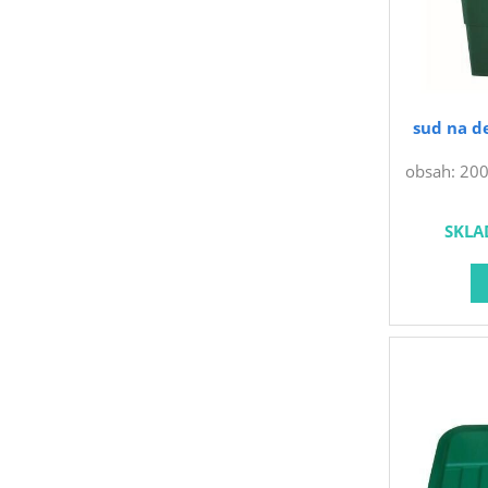
sud na d
obsah: 200 
x 60 cm m
Plastový s
SKLA
víkem a
snadné vy
abyste sud
vodorovn
možnost p
důsledku
zimě nádob
a skladujt
apod.