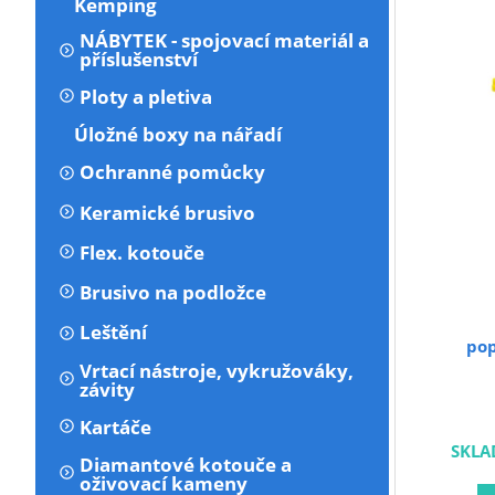
Kemping
NÁBYTEK - spojovací materiál a
příslušenství
Ploty a pletiva
Úložné boxy na nářadí
Ochranné pomůcky
Keramické brusivo
Flex. kotouče
Brusivo na podložce
Leštění
pop
Vrtací nástroje, vykružováky,
závity
Kartáče
SKLA
Diamantové kotouče a
oživovací kameny