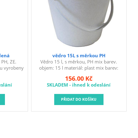
lená
vědro 15L s měrkou PH
 PH, ZE.
Vědro 15 l, s měrkou, PH mix barev.
ou vyrobeny
objem: 15 l materiál: plast mix barev:
ustotního
bílá, žlutá, červená, zelená, šedá Vědro je
156.00 Kč
arevné a
nepostradatelným pomocníkem při
slání
SKLADEM - ihned k odeslání
UV záření a
úklidu.
en zajišťuje
vůči účinku
m teploty. K
oužívány
ívětivé k
á barviva
ém výsypu -