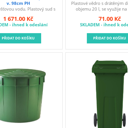
v. 98cm PH
Plastové vědro s drátěným d
šťovou vodu. Plastový sud s
objemu 20 l, se využije na
vacím víkem je vyroben z
stavebních hmot, k uskladně
1 671.00 Kč
71.00 Kč
u, který dlouhodobě odolává
hmot nebo k přesunu stave
DEM - ihned k odeslání
SKLADEM - ihned k ode
vlivům. Průměr: 49 cm Výška:
98 cm Objem: 220 l