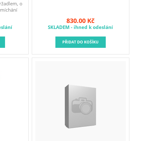
ržadlem, o
 míchání
ní sypkých
830.00 Kč
bní suti.
slání
SKLADEM - ihned k odeslání