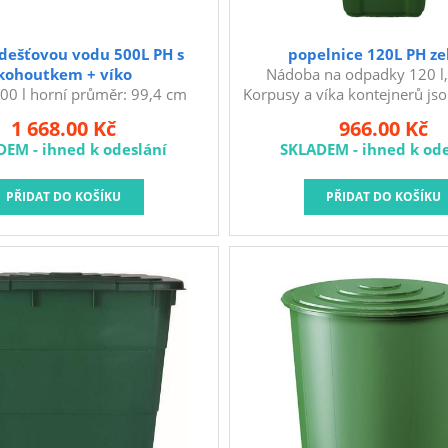
dešťovou vodu 500L PH s
popelnice 120L PH ze
kohoutkem + víko
Nádoba na odpadky 120 l,
00 l horní průměr: 99,4 cm
Korpusy a víka kontejnerů js
růměr: 81,3 cm výška: 80 cm
technologií vstřiku vysokoh
1 668.00 Kč
966.00 Kč
t: 13,10 kg materiál: HDPE
polyetylenu, jsou jednob
DEM - ihned k odeslání
SKLADEM - ihned k ode
ud na dešťovou vodu komplet s
vyznačují se odolností vůči 
 výpustním kohoutkem pro
vodě. Vysokohustotní polyetyl
pouštění vody. Dbejte na to,
vynikající odolnost výrobku 
 včetně podstavce položili na
klimatických faktorů a změná
ou plochu, čímž eliminujete
výrobě kontejnerů jsou p
rasknutí sudu či podstavce v
recyklovatelné materiály, př
 nerovnoměrného zatížení. V
životnímu prostředí. Použit
u důkladně vyčistěte, vysušte
neobsahují těžké kovy. Dv
e ji v interiéru - garáž, sklep
výsypu
apod. Nikdy v ní nen