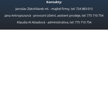
Kontakty:
Jaroslav Zlatohlávek ml. - majitel firmy, tel: 724 983 013
Jana Antropiusová - provozní účetní, asistent prodeje, tel: 775 710 754
Klaudia Al Abiadová - administrativa, tel: 775 710 754