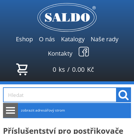
Eshop
O nás
Katalogy
Naše rady
Kontakty
0
ks
/
0.00
Kč
zobrazit adresářový strom
AKCE
Příslušentství pro postřikovače
NOVINKY