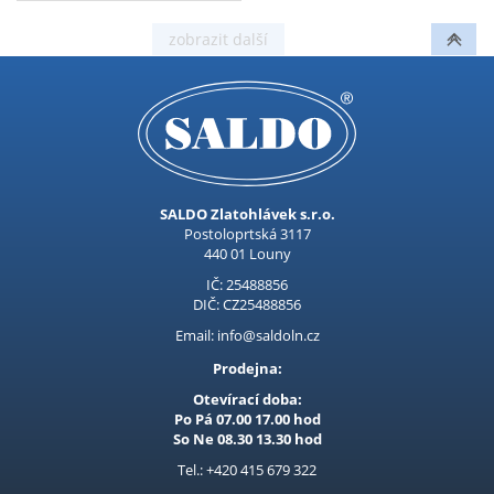
postřikovače Procraft. D
ky d lce 124 cm poskytuje
dostatečn dosah a
pohodlnou manipulaci při
pr ci. Je vyrobena z odoln
ho polyvinylchloridu
(PVC), kter zaji ťuje
vysokou flexibilitu,
dlouhou životnost a
SALDO Zlatohlávek s.r.o.
odolnost vůči opotřeben .
Postoloprtská 3117
Hadice umožňuje plynul
440 01 Louny
průtok kapaliny a
spolehliv provoz zař zen .
IČ: 25488856
DIČ: CZ25488856
Instalace je rychl a
jednoduch d ky
Email: info@saldoln.cz
kompatibiln m koncovk
Prodejna:
m. Vhodn pro m
Otevírací doba:
Po Pá 07.00 17.00 hod
So Ne 08.30 13.30 hod
Tel.: +420 415 679 322