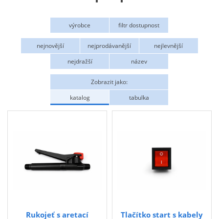
Zahrada
výrobce
filtr dostupnost
Plachty
Procraft
Na objednání
nejnovější
nejprodávanější
nejlevnější
Žebříky a schůdky
nejdražší
název
Stavební míchačky
NÁDOBY
Zobrazit jako:
katalog
tabulka
Kemping
NÁBYTEK - spojovací materiál a příslušenství
Ploty a pletiva
Úložné boxy na nářadí
Ochranné pomůcky
Keramické brusivo
Flex. kotouče
Rukojeť s aretací
Tlačítko start s kabely