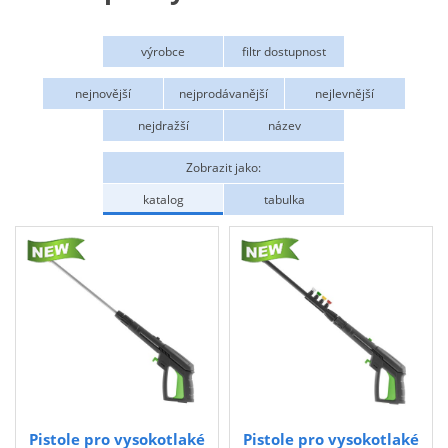
Zahrada
výrobce
filtr dostupnost
Plachty
Procraft
Na objednání
nejnovější
nejprodávanější
nejlevnější
Žebříky a schůdky
nejdražší
název
Stavební míchačky
NÁDOBY
Zobrazit jako:
katalog
tabulka
Kemping
NÁBYTEK - spojovací materiál a příslušenství
Ploty a pletiva
Úložné boxy na nářadí
Ochranné pomůcky
Keramické brusivo
Flex. kotouče
Pistole pro vysokotlaké
Pistole pro vysokotlaké