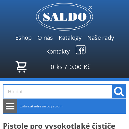
Eshop
O nás
Katalogy
Naše rady
Kontakty
0
ks
/
0.00
Kč
zobrazit adresářový strom
AKCE
Pistole pro vysokotlaké čističe
NOVINKY