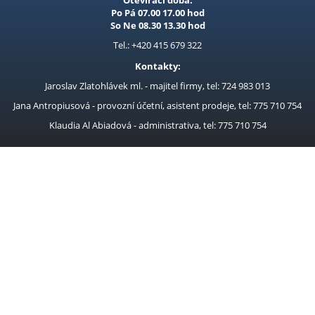
Otevírací doba:
Po Pá 07.00 17.00 hod
So Ne 08.30 13.30 hod
Tel.: +420 415 679 322
Kontakty:
Jaroslav Zlatohlávek ml. - majitel firmy, tel: 724 983 013
Jana Antropiusová - provozní účetní, asistent prodeje, tel: 775 710 754
Klaudia Al Abiadová - administrativa, tel: 775 710 754