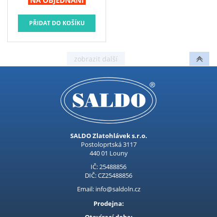
NA OBJEDNÁNÍ
SALDO Zlatohlávek s.r.o.
Postoloprtská 3117
440 01 Louny
IČ: 25488856
DIČ: CZ25488856
Email: info@saldoln.cz
Prodejna: