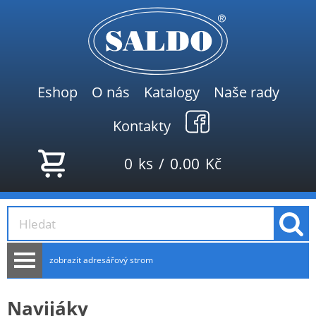
Eshop
O nás
Katalogy
Naše rady
Kontakty
0
ks
/
0.00
Kč
zobrazit adresářový strom
AKCE
Navijáky
NOVINKY