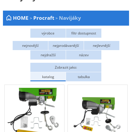
Zahrada
HOME
Procraft
Navijáky
>
>
Plachty
Žebříky a schůdky
výrobce
filtr dostupnost
Stavební míchačky
Procraft
Na objednání
Skladem
nejnovější
nejprodávanější
nejlevnější
NÁDOBY
nejdražší
název
Kemping
Zobrazit jako:
NÁBYTEK - spojovací materiál a příslušenství
katalog
tabulka
Ploty a pletiva
Úložné boxy na nářadí
Ochranné pomůcky
Keramické brusivo
Flex. kotouče