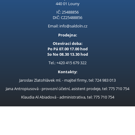
kladky umožňuje zvedání
konstrukce. Nouzový
440 01 Louny
až 300kg na výšku až
vypínač na ovladači a
12m. Možnost
IČ: 25488856
tepelná ochrana motoru
DIČ: CZ25488856
zaručuje dlouhou
životnost a b
Email: info@saldoln.cz
Prodejna:
Otevírací doba:
Po Pá 07.00 17.00 hod
So Ne 08.30 13.30 hod
Tel.: +420 415 679 322
Kontakty:
Jaroslav Zlatohlávek ml. - majitel firmy, tel: 724 983 013
Jana Antropiusová - provozní účetní, asistent prodeje, tel: 775 710 754
Klaudia Al Abiadová - administrativa, tel: 775 710 754