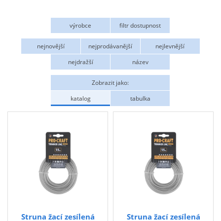
Zahrada
výrobce
filtr dostupnost
Plachty
Procraft
Na objednání
nejnovější
nejprodávanější
nejlevnější
Žebříky a schůdky
nejdražší
název
Stavební míchačky
NÁDOBY
Zobrazit jako:
katalog
tabulka
Kemping
NÁBYTEK - spojovací materiál a příslušenství
Ploty a pletiva
Úložné boxy na nářadí
Ochranné pomůcky
Keramické brusivo
Flex. kotouče
Struna žací zesílená
Struna žací zesílená