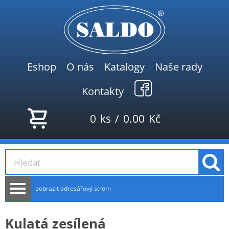
Eshop
O nás
Katalogy
Naše rady
Kontakty
0
ks
/
0.00
Kč
zobrazit adresářový strom
AKCE
Kulatá zesílená
NOVINKY