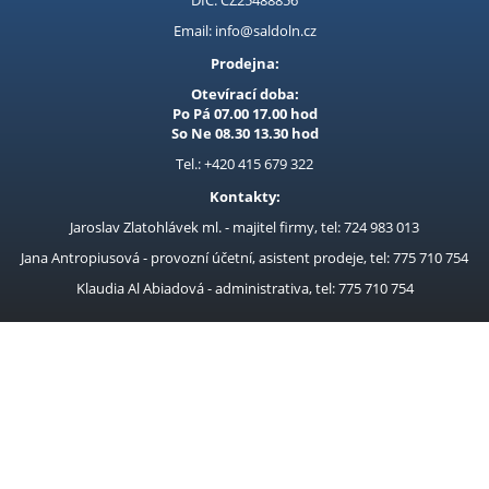
DIČ: CZ25488856
pevnosti a pružnosti pro
pružnosti pro efektivn sek
Kubis
efektivn s
n i h
Email: info@saldoln.cz
Prodejna LOUNY - nezařazené
Prodejna:
Pracovní oděvy
Otevírací doba:
Po Pá 07.00 17.00 hod
Kouřovina
So Ne 08.30 13.30 hod
Tel.: +420 415 679 322
Kontakty:
Jaroslav Zlatohlávek ml. - majitel firmy, tel: 724 983 013
Jana Antropiusová - provozní účetní, asistent prodeje, tel: 775 710 754
Klaudia Al Abiadová - administrativa, tel: 775 710 754