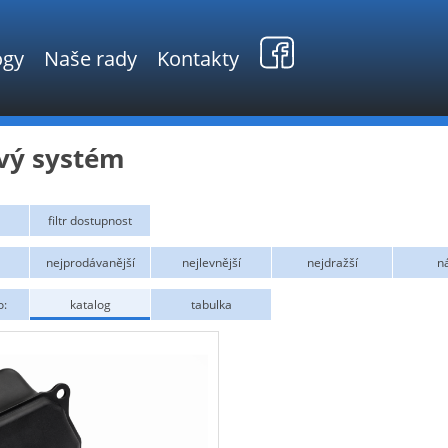
ogy
Naše rady
Kontakty
vý systém
filtr dostupnost
ní
nejprodávanější
nejlevnější
nejdražší
n
o:
katalog
tabulka