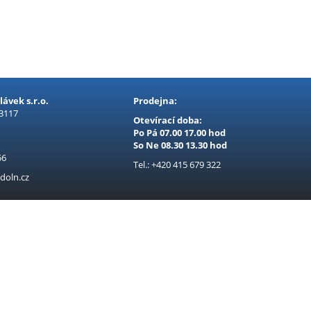
ávek s.r.o.
Prodejna:
 3117
Otevírací doba:
Po Pá 07.00 17.00 hod
So Ne 08.30 13.30 hod
56
Tel.: +420 415 679 322
doln.cz