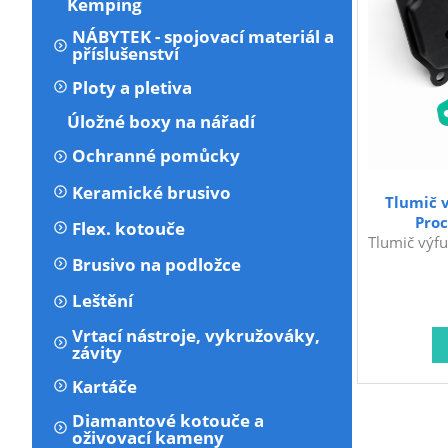
Kemping
NÁBYTEK - spojovací materiál a
příslušenství
Ploty a pletiva
Úložné boxy na nářadí
Ochranné pomůcky
Keramické brusivo
Tlumič 
Proc
Flex. kotouče
Tlumič výfu
Brusivo na podložce
Leštění
Vrtací nástroje, vykružováky,
závity
Kartáče
Diamantové kotouče a
oživovací kameny