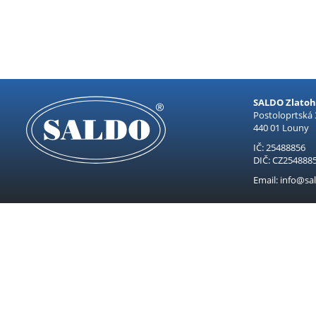
SALDO Zlatohl
Postoloprtská
440 01 Louny
IČ: 25488856
DIČ: CZ254888
Email: info@sal