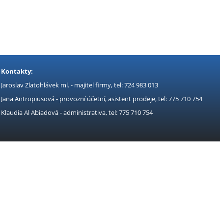
Kontakty:
Jaroslav Zlatohlávek ml. - majitel firmy, tel: 724 983 013
Jana Antropiusová - provozní účetní, asistent prodeje, tel: 775 710 754
Klaudia Al Abiadová - administrativa, tel: 775 710 754