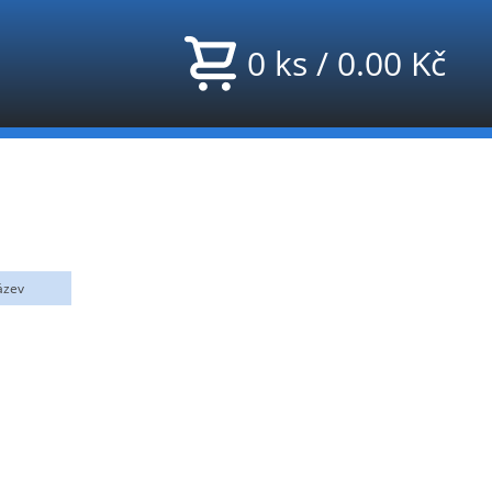
0
ks
/
0.00
Kč
ázev