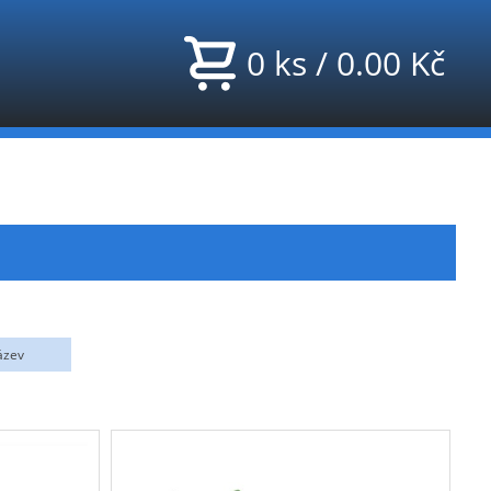
0
ks
/
0.00
Kč
ázev