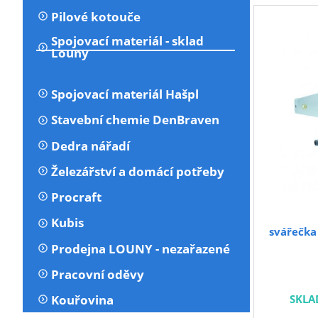
homopolyme
Pilové kotouče
PELD. Regul
umožňu
Spojovací materiál - sklad
Louny
parametrů 
Spojovací materiál Hašpl
Stavební chemie DenBraven
Dedra nářadí
Železářství a domácí potřeby
Procraft
Kubis
svářečka
Prodejna LOUNY - nezařazené
Pracovní oděvy
SKLA
Kouřovina