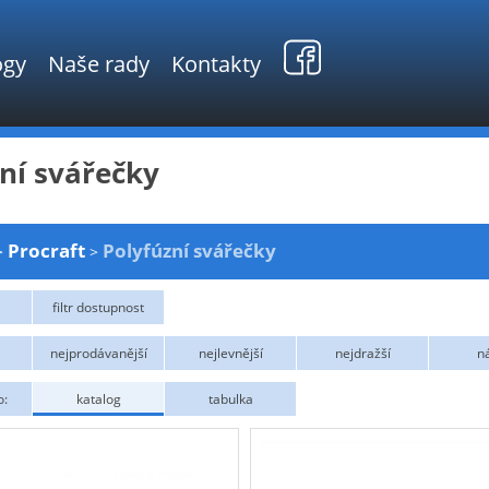
ogy
Naše rady
Kontakty
ní svářečky
Procraft
Polyfúzní svářečky
>
>
filtr dostupnost
ní
Skladem
nejprodávanější
nejlevnější
nejdražší
n
o:
katalog
tabulka