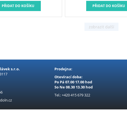
zahřívání (min) do 10 Hmot
1,4Polyfúzní svářečka Procraft
svařování plastových tr
homopolymer polypropylenu,
PELD. Regulace teploty v roz
umožňuje nastavení opti
parametrů při práci s různými
Sada nástavc
ávek s.r.o.
Prodejna:
 3117
Otevírací doba:
Po Pá 07.00 17.00 hod
So Ne 08.30 13.30 hod
56
Tel.: +420 415 679 322
doln.cz