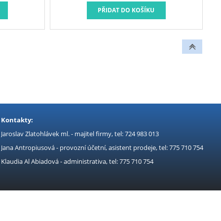
nost (kg)
 je určena k
ubek z
 PPC, PPR a
sahu 0-300°C
málních
 materiály.
Kontakty:
Jaroslav Zlatohlávek ml. - majitel firmy, tel: 724 983 013
Jana Antropiusová - provozní účetní, asistent prodeje, tel: 775 710 754
Klaudia Al Abiadová - administrativa, tel: 775 710 754