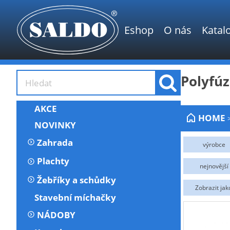
Eshop
O nás
Katal
Polyfúz
AKCE
HOME
NOVINKY
Zahrada
výrobce
Procraft
Na objedná
Plachty
nejnovější
Žebříky a schůdky
Zobrazit jak
Stavební míchačky
NÁDOBY