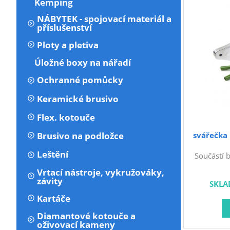
Kemping
NÁBYTEK - spojovací materiál a
příslušenství
Ploty a pletiva
Úložné boxy na nářadí
Ochranné pomůcky
Keramické brusivo
Flex. kotouče
svářečka
Brusivo na podložce
Leštění
Součástí 
povrche
Vrtací nástroje, vykružováky,
kufřík,
závity
SKLA
Regulace t
(W) 800 Pr
Kartáče
zahříván
Diamantové kotouče a
2,8Polyfúz
oživovací kameny
určena k 