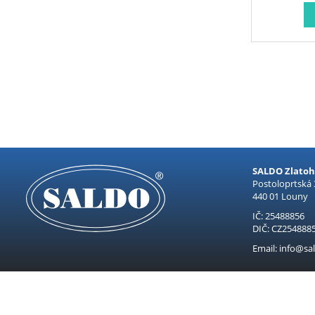
SALDO Zlatohl
Postoloprtská
440 01 Louny
IČ: 25488856
DIČ: CZ254888
Email: info@sal