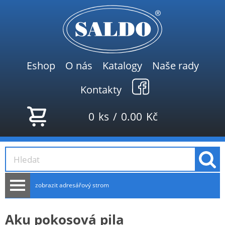
Eshop
O nás
Katalogy
Naše rady
Kontakty
0
ks
/
0.00
Kč
zobrazit adresářový strom
AKCE
Aku pokosová pila
NOVINKY