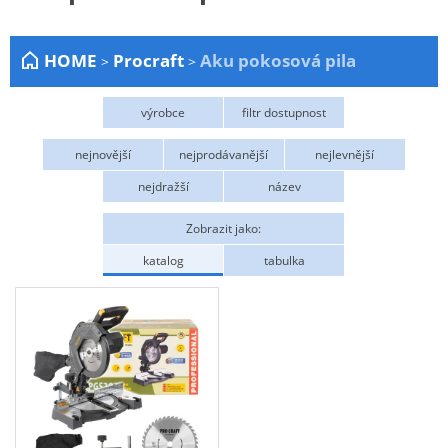
Zahrada
HOME
Procraft
Aku pokosová pila
>
>
Plachty
Žebříky a schůdky
výrobce
filtr dostupnost
Stavební míchačky
Procraft
Na objednání
nejnovější
nejprodávanější
nejlevnější
NÁDOBY
nejdražší
název
Kemping
Zobrazit jako:
NÁBYTEK - spojovací materiál a příslušenství
katalog
tabulka
Ploty a pletiva
Úložné boxy na nářadí
Ochranné pomůcky
Keramické brusivo
Flex. kotouče