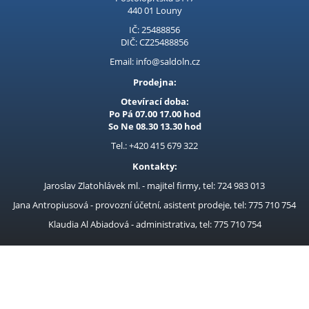
bezuhlíkovému motoru a
Kubis
440 01 Louny
nastavitelnému přepínači
otáček (2200/3200/4200
IČ: 25488856
Prodejna LOUNY - nezařazené
DIČ: CZ25488856
ot./min) umožňuje
efektivní řezání s vy
Pracovní oděvy
Email: info@saldoln.cz
Prodejna:
Kouřovina
Otevírací doba:
Po Pá 07.00 17.00 hod
So Ne 08.30 13.30 hod
Tel.: +420 415 679 322
Kontakty:
Jaroslav Zlatohlávek ml. - majitel firmy, tel: 724 983 013
Jana Antropiusová - provozní účetní, asistent prodeje, tel: 775 710 754
Klaudia Al Abiadová - administrativa, tel: 775 710 754