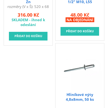
Zn
1/2” M10, L55
rozměry (V x Š): 520 x 68
mm materiál: Zn Zemní
316.00 Kč
48.00 Kč
vrut s univerzálním
SKLADEM - ihned k
NA OBJEDNÁNÍ
využitím na zahradě,
odeslání
stavbě či na ukotvení
plotu.
Hliníkové nýty
4,8x8mm, 50 ks