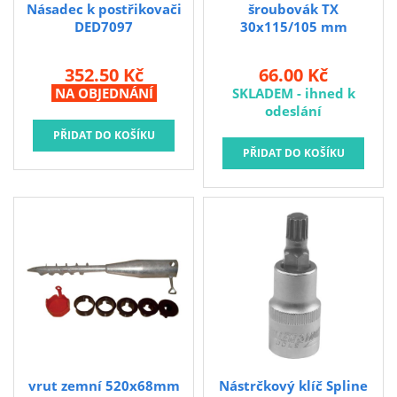
hodnoty atd. jsou
Násadec k postřikovači
šroubovák TX
uvedeny v tec
DED7097
30x115/105 mm
352.50 Kč
66.00 Kč
NA OBJEDNÁNÍ
SKLADEM - ihned k
odeslání
vrut zemní 520x68mm
Nástrčkový klíč Spline