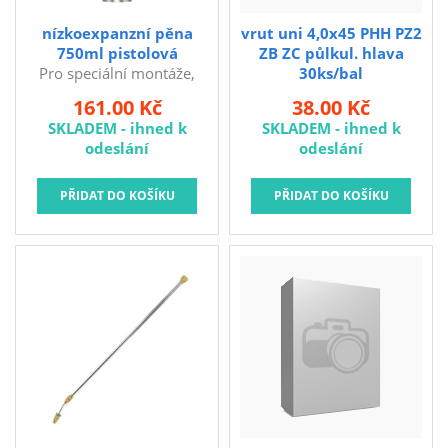
papírovém podkladu
nabízí spolehlivý
nízkoexpanzní pěna
vrut uni 4,0x45 PHH PZ2
výkon.Pro nářadí:
750ml pistolová
ZB ZC půlkul. hlava
BDS380, BDS400S
Pro speciální montáže,
30ks/bal
kde je nutná minimální
161.00 Kč
38.00 Kč
expanze a vyšší hustota
SKLADEM - ihned k
SKLADEM - ihned k
vytvrzující pěny
odeslání
odeslání
(obložkové zárubně,
parapetní desky,
schodišťové podstupnice,
prahy apod.). K výplni
dřevěných obkladů stěn, k
izolaci a zateplování
střešních konstrukcí. Je
vhodná i pro běžné
vyplňování spár při
montáži okenních rámů a
dveřních zárubní nebo
pro izolaci koupelnových
van, vaniček sprchových
koutů.Detailní informace
k výrobku, postupy,