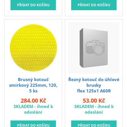
Brusný kotouč
Řezný kotouč do úhlové
smírkový 225mm, 120,
brusky
5 ks
flex 125x1 A60R
standard**
284.00 Kč
53.00 Kč
SKLADEM - ihned k
SKLADEM - ihned k
odeslání
odeslání