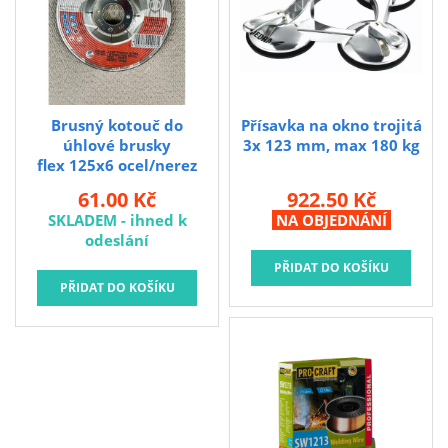
Brusný kotouč do
Přísavka na okno trojitá
úhlové brusky
3x 123 mm, max 180 kg
flex 125x6 ocel/nerez
Silver
61.00 Kč
922.50 Kč
SKLADEM - ihned k
NA OBJEDNÁNÍ
odeslání