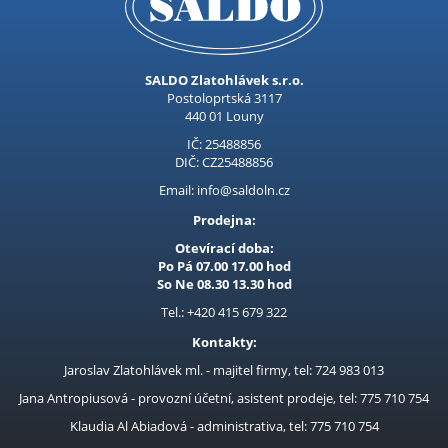
SALDO Zlatohlávek s.r.o.
Postoloprtská 3117
440 01 Louny
IČ: 25488856
DIČ: CZ25488856
Email: info@saldoln.cz
Prodejna:
Otevírací doba:
Po Pá 07.00 17.00 hod
So Ne 08.30 13.30 hod
Tel.: +420 415 679 322
Kontakty:
Jaroslav Zlatohlávek ml. - majitel firmy, tel: 724 983 013
Jana Antropiusová - provozní účetní, asistent prodeje, tel: 775 710 754
Klaudia Al Abiadová - administrativa, tel: 775 710 754