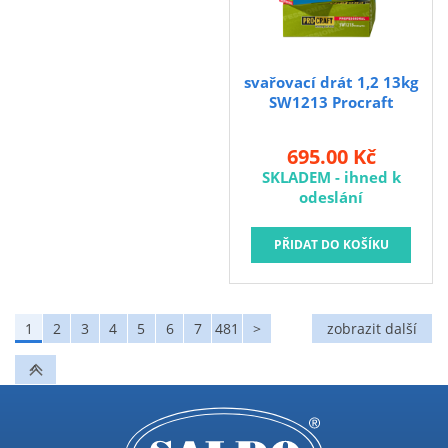
svařovací drát 1,2 13kg
SW1213 Procraft
695.00 Kč
SKLADEM - ihned k
odeslání
1
2
3
4
5
6
7
481
>