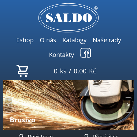
Eshop
O nás
Katalogy
Naše rady
Kontakty
0
ks
/
0.00
Kč
Brusivo
Registrace
Přihlásit se