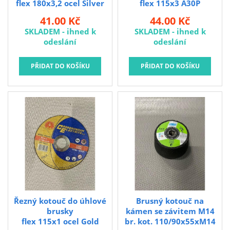
flex 180x3,2 ocel Silver
flex 115x3 A30P
vypouklý
41.00 Kč
44.00 Kč
SKLADEM - ihned k
SKLADEM - ihned k
odeslání
odeslání
Řezný kotouč do úhlové
Brusný kotouč na
brusky
kámen se závitem M14
flex 115x1 ocel Gold
br. kot. 110/90x55xM14