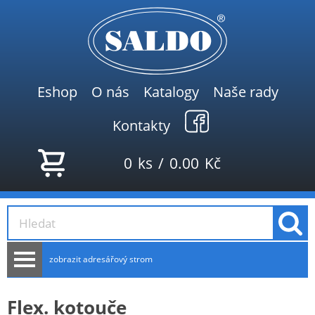
Eshop
O nás
Katalogy
Naše rady
Kontakty
0
ks
/
0.00
Kč
zobrazit adresářový strom
AKCE
Flex. kotouče
NOVINKY