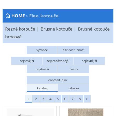
Zahrada
HOME
Flex. kotouče
>
Plachty
Žebříky a schůdky
Řezné kotouče
Brusné kotouče
Brusné kotouče
Stavební míchačky
hrncové
NÁDOBY
výrobce
filtr dostupnost
Kemping
ABRASIV
Skladem
FLEXOVIT
nejnovější
nejprodávanější
nejlevnější
NÁBYTEK - spojovací materiál a příslušenství
HB
KLINGSPOR
KLONGSPOR
Madal Bal
nejdražší
název
PFERD
PROTECO
Ploty a pletiva
RHODIUS
TYROLIT
WEILER
3M
Úložné boxy na nářadí
Zobrazit jako:
Ochranné pomůcky
katalog
tabulka
Keramické brusivo
1
2
3
4
5
6
7
8
>
Flex. kotouče