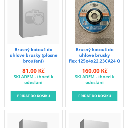
Brusivo na podložce
Leštění
Vrtací nástroje, vykružováky, závity
Kartáče
Diamantové kotouče a oživovací kameny
Brusný kotouč do
Brusný kotouč do
Pilové kotouče
úhlové brusky (plošné
úhlové brusky
broušení)
flex 125x4x22,23CA24 Q
Spojovací materiál - sklad Louny
flex 115x7 premium
PREMIUM 2in1
81.00 Kč
160.00 Kč
fastcut
SKLADEM - ihned k
SKLADEM - ihned k
Spojovací materiál Hašpl
odeslání
odeslání
Stavební chemie DenBraven
Dedra nářadí
Železářství a domácí potřeby
Procraft