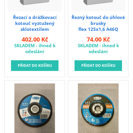
Řezací a drážkovací
Řezný kotouč do úhlové
kotouč vyztužený
brusky
sklotextilem
flex 125x1,6 A46Q
flex 250x2,5x32 96A
premium 2in1
402.00 Kč
74.00 Kč
36Q
SKLADEM - ihned k
SKLADEM - ihned k
odeslání
odeslání