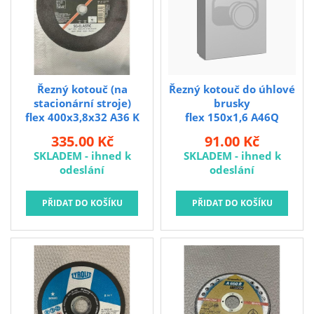
Řezný kotouč (na
Řezný kotouč do úhlové
stacionární stroje)
brusky
flex 400x3,8x32 A36 K
flex 150x1,6 A46Q
SG-CHOP Pferd
premium 2in1
335.00 Kč
91.00 Kč
SKLADEM - ihned k
SKLADEM - ihned k
odeslání
odeslání