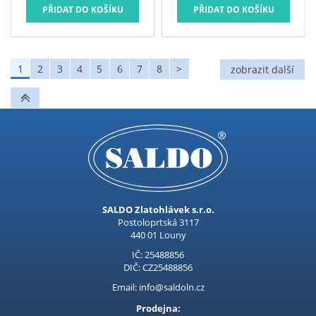
1
2
3
4
5
6
7
8
>
SALDO Zlatohlávek s.r.o.
Postoloprtská 3117
440 01 Louny
IČ: 25488856
DIČ: CZ25488856
Email: info@saldoln.cz
Prodejna: