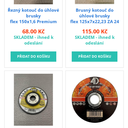
Řezný kotouč do úhlové
Brusný kotouč do
brusky
úhlové brusky
flex 150x1,6 Premium
flex 125x7x22,23 ZA 24
2in1
S-BFX
68.00 Kč
115.00 Kč
SKLADEM - ihned k
SKLADEM - ihned k
odeslání
odeslání