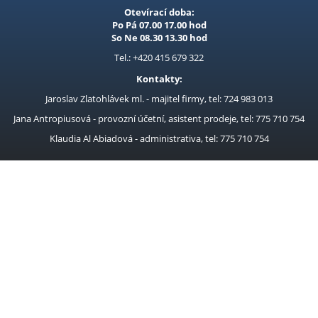
Otevírací doba:
Po Pá 07.00 17.00 hod
So Ne 08.30 13.30 hod
Tel.: +420 415 679 322
Kontakty:
Jaroslav Zlatohlávek ml. - majitel firmy, tel: 724 983 013
Jana Antropiusová - provozní účetní, asistent prodeje, tel: 775 710 754
Klaudia Al Abiadová - administrativa, tel: 775 710 754