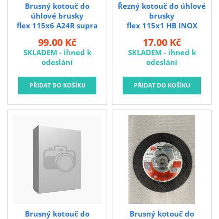
Brusný kotouč do
Řezný kotouč do úhlové
úhlové brusky
brusky
flex 115x6 A24R supra
flex 115x1 HB INOX
Kotouč řezný na ocel a
99.00 Kč
17.00 Kč
nerez 115 x 1,0 x 22,2
SKLADEM - ihned k
SKLADEM - ihned k
mm. rozměry: 115 x 1,0 x
odeslání
odeslání
22,2 mm Řezné kotouče
Hells Bells s bakelitovým
pojivem jsou vyrobeny z
prémiového korundového
zrna, které je zárukou
rychlého řezu a dlouhé
životnosti. Neobsahují
stopy železa, chlóru a síry.
Jsou určeny pro řezání
uhlíkových ocelí,
konstrukčních ocelí a
nerezových ocelí.
Brusný kotouč do
Brusný kotouč do