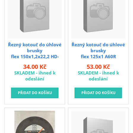
Kubis
Prodejna LOUNY - nezařazené
Pracovní oděvy
Kouřovina
Řezný kotouč do úhlové
Řezný kotouč do úhlové
brusky
brusky
flex 150x1,2x22,2 HD-
flex 125x1 A60R
MF ocel,nerez
standard**
34.00 Kč
53.00 Kč
SKLADEM - ihned k
SKLADEM - ihned k
odeslání
odeslání