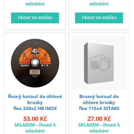
odeslání
odeslání
Řezný kotouč do úhlové
Brusný kotouč do
brusky
úhlové brusky
flex 230x2 HB INOX
flex 115x4 3STARS
Kotouč řezný na ocel a
53.00 Kč
27.00 Kč
nerez 230 x 2,0 x 22,2
SKLADEM - ihned k
SKLADEM - ihned k
mm. rozměry: 230 x 2,0 x
odeslání
odeslání
22,2 mm Řezné kotouče