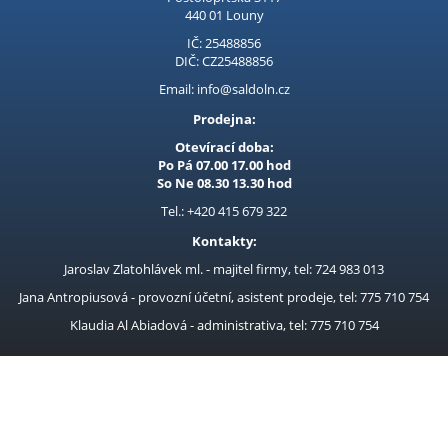
poskytuje vysokou
Kubis
440 01 Louny
efektivitu, delší životnost
a plynulý chod bez
IČ: 25488856
Prodejna LOUNY - nezařazené
DIČ: CZ25488856
výrazného zahřívání.
Ergonomick
Pracovní oděvy
Email: info@saldoln.cz
Prodejna:
Kouřovina
Otevírací doba:
Po Pá 07.00 17.00 hod
So Ne 08.30 13.30 hod
Tel.: +420 415 679 322
Kontakty:
Jaroslav Zlatohlávek ml. - majitel firmy, tel: 724 983 013
Jana Antropiusová - provozní účetní, asistent prodeje, tel: 775 710 754
Klaudia Al Abiadová - administrativa, tel: 775 710 754