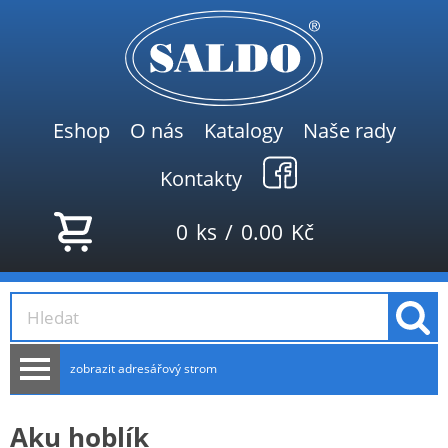
Eshop
O nás
Katalogy
Naše rady
Kontakty
0
ks
/
0.00
Kč
zobrazit adresářový strom
AKCE
Aku hoblík
NOVINKY