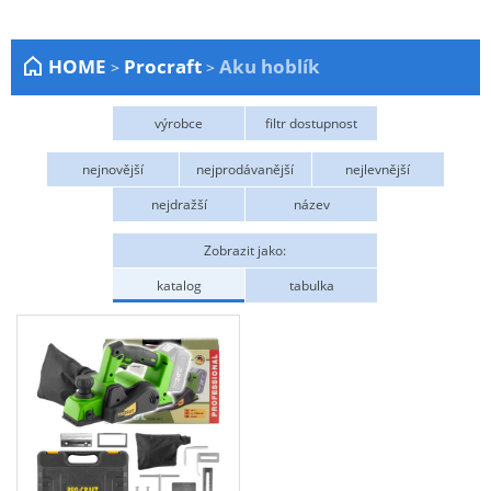
Zahrada
HOME
Procraft
Aku hoblík
>
>
Plachty
Žebříky a schůdky
výrobce
filtr dostupnost
Stavební míchačky
Procraft
Na objednání
nejnovější
nejprodávanější
nejlevnější
NÁDOBY
nejdražší
název
Kemping
Zobrazit jako:
NÁBYTEK - spojovací materiál a příslušenství
katalog
tabulka
Ploty a pletiva
Úložné boxy na nářadí
Ochranné pomůcky
Keramické brusivo
Flex. kotouče