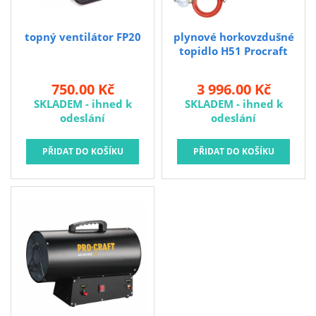
Brusivo na podložce
Leštění
topný ventilátor FP20
plynové horkovzdušné
topidlo H51 Procraft
Vrtací nástroje, vykružováky, závity
Kartáče
750.00 Kč
3 996.00 Kč
Diamantové kotouče a oživovací kameny
SKLADEM - ihned k
SKLADEM - ihned k
odeslání
odeslání
Pilové kotouče
Spojovací materiál - sklad Louny
Spojovací materiál Hašpl
Stavební chemie DenBraven
Dedra nářadí
Železářství a domácí potřeby
Procraft