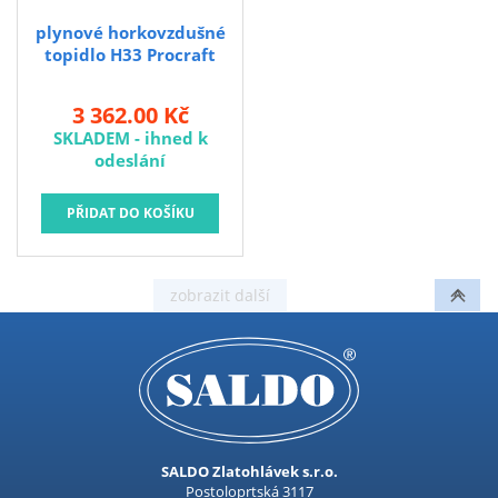
Kubis
plynové horkovzdušné
Prodejna LOUNY - nezařazené
topidlo H33 Procraft
Pracovní oděvy
3 362.00 Kč
Kouřovina
SKLADEM - ihned k
odeslání
SALDO Zlatohlávek s.r.o.
Postoloprtská 3117