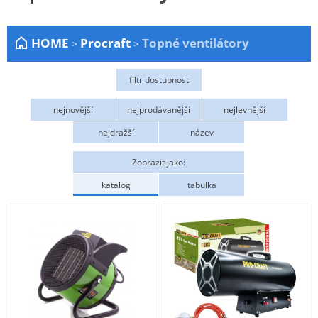
Zahrada
HOME
Procraft
Topné ventilátory
>
>
Plachty
Žebříky a schůdky
filtr dostupnost
Stavební míchačky
Skladem
nejnovější
nejprodávanější
nejlevnější
NÁDOBY
nejdražší
název
Kemping
Zobrazit jako:
NÁBYTEK - spojovací materiál a příslušenství
katalog
tabulka
Ploty a pletiva
Úložné boxy na nářadí
Ochranné pomůcky
Keramické brusivo
Flex. kotouče