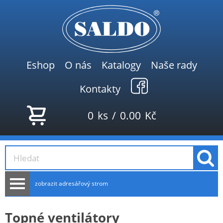
Eshop
O nás
Katalogy
Naše rady
Kontakty
0
ks
/
0.00
Kč
zobrazit adresářový strom
AKCE
Topné ventilátory
NOVINKY