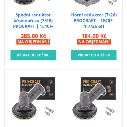
Brusivo na podložce
Leštění
Spodní reduktor
Horní reduktor (7/26)
křovinořezu (7/28)
PROCRAFT | 1E40F-
Vrtací nástroje, vykružováky, závity
PROCRAFT | 1E40F-
1(7/26)SH
Kartáče
14(7/28)SH
Horní reduktor (7/26)
285.00 Kč
184.00 Kč
Spodní reduktor
PROCRAFT
Diamantové kotouče a oživovací kameny
NA OBJEDNÁNÍ
NA OBJEDNÁNÍ
křovinořezu (7/28)
PROCRAFT
Pilové kotouče
Spojovací materiál - sklad Louny
Spojovací materiál Hašpl
Stavební chemie DenBraven
Dedra nářadí
Železářství a domácí potřeby
Procraft