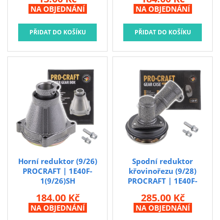
Matice (M10*1.25 L)
PROCRAFT
NA OBJEDNÁNÍ
NA OBJEDNÁNÍ
spodního reduktoru
PROCRAFT
Horní reduktor (9/26)
Spodní reduktor
PROCRAFT | 1E40F-
křovinořezu (9/28)
1(9/26)SH
PROCRAFT | 1E40F-
Horní reduktor (9/26)
14(9/28)SH
184.00 Kč
285.00 Kč
PROCRAFT
Spodní reduktor
NA OBJEDNÁNÍ
NA OBJEDNÁNÍ
křovinořezu (9/28)