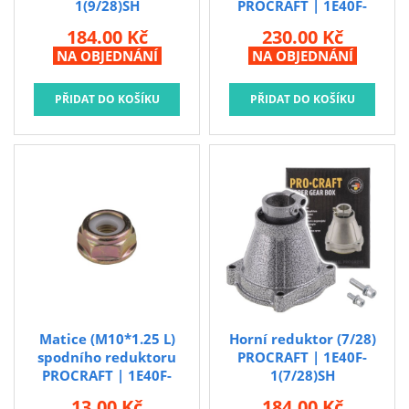
1(9/28)SH
PROCRAFT | 1E40F-
Horní reduktor (9/28)
1(9/28)/2SH
184.00 Kč
230.00 Kč
PROCRAFT
Horní reduktor (9/28) (pro
NA OBJEDNÁNÍ
NA OBJEDNÁNÍ
2 ložiska) PROCRAFT
Matice (M10*1.25 L)
Horní reduktor (7/28)
spodního reduktoru
PROCRAFT | 1E40F-
PROCRAFT | 1E40F-
1(7/28)SH
15.8SH
Horní reduktor (7/28)
13.00 Kč
184.00 Kč