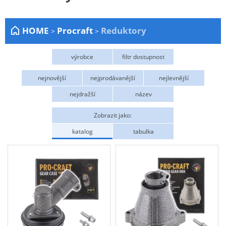
Zahrada
HOME
Procraft
Reduktory
>
>
Plachty
Žebříky a schůdky
výrobce
filtr dostupnost
Stavební míchačky
Procraft
Na objednání
nejnovější
nejprodávanější
nejlevnější
NÁDOBY
nejdražší
název
Kemping
Zobrazit jako:
NÁBYTEK - spojovací materiál a příslušenství
katalog
tabulka
Ploty a pletiva
Úložné boxy na nářadí
Ochranné pomůcky
Keramické brusivo
Flex. kotouče