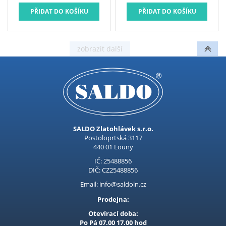
PROCRAFT
SALDO Zlatohlávek s.r.o.
Postoloprtská 3117
440 01 Louny
IČ: 25488856
DIČ: CZ25488856
Email: info@saldoln.cz
Prodejna:
Otevírací doba:
Po Pá 07.00 17.00 hod