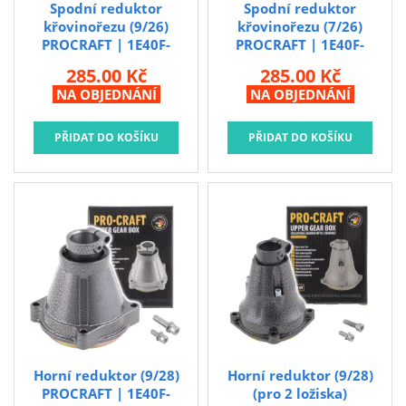
Spodní reduktor
Spodní reduktor
Kubis
křovinořezu (9/26)
křovinořezu (7/26)
Prodejna LOUNY - nezařazené
PROCRAFT | 1E40F-
PROCRAFT | 1E40F-
14(9/26)SH
14(7/26)SH
285.00 Kč
285.00 Kč
Pracovní oděvy
Spodní reduktor
Spodní reduktor
NA OBJEDNÁNÍ
NA OBJEDNÁNÍ
křovinořezu (9/26)
křovinořezu (7/26)
Kouřovina
PROCRAFT
PROCRAFT
Horní reduktor (9/28)
Horní reduktor (9/28)
PROCRAFT | 1E40F-
(pro 2 ložiska)