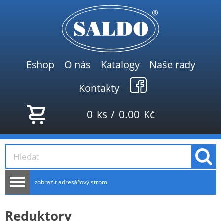
Eshop
O nás
Katalogy
Naše rady
Kontakty
0
ks
/
0.00
Kč
zobrazit adresářový strom
AKCE
Reduktory
NOVINKY