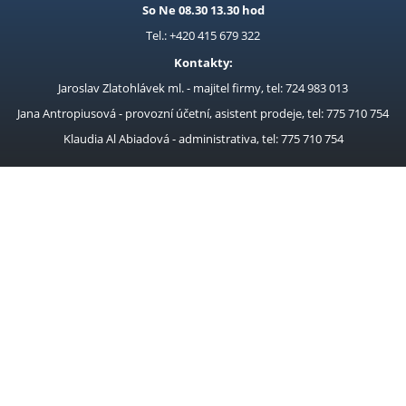
So Ne 08.30 13.30 hod
Tel.: +420 415 679 322
Kontakty:
Jaroslav Zlatohlávek ml. - majitel firmy, tel: 724 983 013
Jana Antropiusová - provozní účetní, asistent prodeje, tel: 775 710 754
Klaudia Al Abiadová - administrativa, tel: 775 710 754