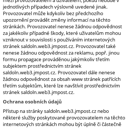
mezi provozovatelem a uživatelem, pokud nebude v
jednotlivých případech výslovně uvedené jinak.
Provozovatel může kdykoliv bez předchozího
upozornění provádět změny informací na těchto
stránkách. Provozovatel nenese žádnou odpovědnost
za jakékoliv případné škody, které uživatelům mohou
vzniknout v souvislosti s používáním internetových
stránek saldoln.web3.jmpost.cz. Provozovatel také
nenese žádnou odpovědnost za reklamu, popř. jinou
formu propagace prováděnou jakýmkoliv třetím
subjektem prostřednictvím stránek
saldoln.web3.jmpost.cz. Provozovatel dále nenese
žádnou odpovědnost za obsah www stránek patřících
třetím subjektům, které lze navštívit prostřednictvím
stránek saldoln.web3.jmpost.cz.
Ochrana osobních údajů
Přístup na stránky saldoln.web3.jmpost.cz nebo
některé služby poskytované provozovatelem na těchto
internetových stránkách mohou být úplně či částečně