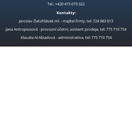
Tel.: +420 415 679 322
Kontakty:
Jaroslav Zlatohlávek ml. - majitel firmy, tel: 724 983 013
Jana Antropiusová - provozní účetní, asistent prodeje, tel: 775 710 754
Klaudia Al Abiadová - administrativa, tel: 775 710 754