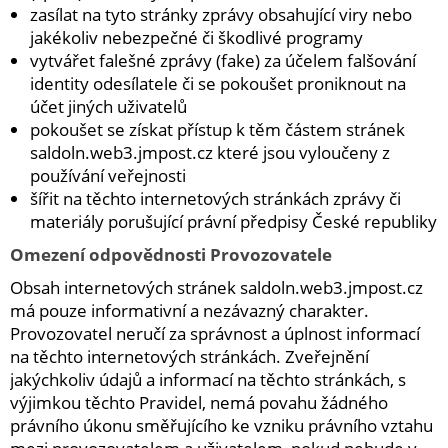
Kubis
zasílat na tyto stránky zprávy obsahující viry nebo
jakékoliv nebezpečné či škodlivé programy
Prodejna LOUNY - nezařazené
vytvářet falešné zprávy (fake) za účelem falšování
identity odesílatele či se pokoušet proniknout na
Pracovní oděvy
účet jiných uživatelů
Kouřovina
pokoušet se získat přístup k těm částem stránek
saldoln.web3.jmpost.cz které jsou vyloučeny z
používání veřejnosti
šířit na těchto internetových stránkách zprávy či
materiály porušující právní předpisy České republiky
Omezení odpovědnosti Provozovatele
Obsah internetových stránek saldoln.web3.jmpost.cz
má pouze informativní a nezávazný charakter.
Provozovatel neručí za správnost a úplnost informací
na těchto internetových stránkách. Zveřejnění
jakýchkoliv údajů a informací na těchto stránkách, s
výjimkou těchto Pravidel, nemá povahu žádného
právního úkonu směřujícího ke vzniku právního vztahu