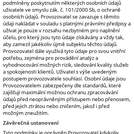
podmíněny poskytnutím některých osobních údajů
uživatele ve smyslu zák. č. 101/2000 Sb, o ochraně
osobních údajů. Provozovatel se zavazuje s těmito
údaji nakládat v souladu s platnými právními předpisy a
užívat je pouze v rozsahu nezbytném pro naplnění
účelu, pro který jsou tyto údaje získávány a vždy tak,
aby zamezil jakékoliv újmě subjektu těchto údajů.
Provozovatel dále využívá tyto údaje pro svou vnitřní
potřebu, zejména pro provádění analýz a
vyhodnocování možných rizik, sledování kvality služeb
a spokojenosti klientů. Uživatel s výše uvedeným
postupem provozovatele souhlasí. Osobní údaje jsou
Provozovatelem zabezpečeny dle standardů, které
zajišťují maximální možnou ochranu zpracovávání
údajů před neoprávněným přístupem nebo přenosem,
před jejich ztrátou nebo zničením, jakož i před
možným zneužitím.
Závěrečná ustanovení
Tyto podmínky je oprávněn Provozovatel kdykoliv