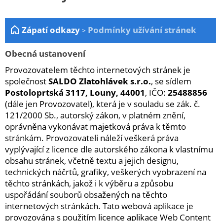
Zahrada
Zápatí odkazy
Podmínky užívání stránek
>
Plachty
Žebříky a schůdky
Obecná ustanovení
Stavební míchačky
Provozovatelem těchto internetových stránek je
společnost
SALDO Zlatohlávek s.r.o.
, se sídlem
NÁDOBY
Postoloprtská 3117, Louny, 44001
, IČO:
25488856
Kemping
(dále jen Provozovatel), která je v souladu se zák. č.
121/2000 Sb., autorský zákon, v platném znění,
NÁBYTEK - spojovací materiál a příslušenství
oprávněna vykonávat majetková práva k těmto
Ploty a pletiva
stránkám. Provozovateli náleží veškerá práva
vyplývající z licence dle autorského zákona k vlastnímu
Úložné boxy na nářadí
obsahu stránek, včetně textu a jejich designu,
Ochranné pomůcky
technických náčrtů, grafiky, veškerých vyobrazení na
těchto stránkách, jakož i k výběru a způsobu
Keramické brusivo
uspořádání souborů obsažených na těchto
Flex. kotouče
internetových stránkách. Tato webová aplikace je
provozována s použitím licence aplikace Web Content