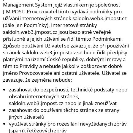
Brusivo na podložce
Management System jejíž vlastníkem je společnost
J.M.POST. Provozovatel tímto vydává podmínky pro
Leštění
užívání internetových stránek saldoln.web3.jmpost.cz
Vrtací nástroje, vykružováky, závity
(dále jen Podmínky). Internetové stránky
saldoln.web3.jmpost.cz jsou bezplatně veřejně
Kartáče
přístupné a jejich užívání se řídí těmito Podmínkami.
Diamantové kotouče a oživovací kameny
Způsob používání Uživatel se zavazuje, že při používání
stránek saldoln.web3.jmpost.cz se bude řídit předpisy
Pilové kotouče
platnými na území České republiky, dobrými mravy a
Spojovací materiál - sklad Louny
těmito Pravidly a nebude jakkoliv poškozovat dobré
jméno Provozovatele ani ostatní uživatele. Uživatel se
zavazuje, že zejména nebude:
Spojovací materiál Hašpl
zasahovat do bezpečnosti, technické podstaty nebo
Stavební chemie DenBraven
obsahu internetových stránek,
saldoln.web3.jmpost.cz nebo je jinak zneužívat
Dedra nářadí
zasahovat do používání těchto stránek ze strany
Železářství a domácí potřeby
jiných uživatelů
využívat stránky pro rozesílání nevyžádaných zpráv
Procraft
(spam), řetězových zpráv