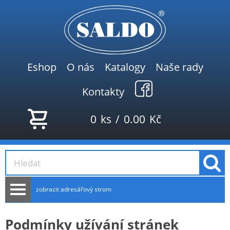
Eshop
O nás
Katalogy
Naše rady
Kontakty
0
ks
/
0.00
Kč
zobrazit adresářový strom
AKCE
Podmínky užívání stránek
NOVINKY