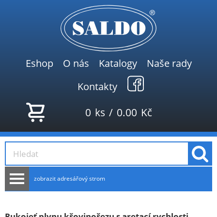
Eshop
O nás
Katalogy
Naše rady
Kontakty
0
ks
/
0.00
Kč
zobrazit adresářový strom
AKCE
NOVINKY
Rukojeť plynu křovinořezu s aretací rychlosti