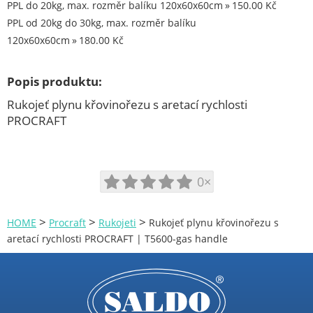
PPL do 20kg, max. rozměr balíku 120x60x60cm
150.00 Kč
Aku úhlová bruska
PPL od 20kg do 30kg, max. rozměr balíku
Aku vrtací kladivo
120x60x60cm
180.00 Kč
Aku vrtací šroubovák
Aku vysavače
Popis produktu:
Aku zahradní nůžky
Rukojeť plynu křovinořezu s aretací rychlosti
Akumulátory a nabíječky
PROCRAFT
Brusky na sádrokarton
Brusky na vrtáky
0×
Brusky pilových řetězů
Brusné kotouče
>
>
>
HOME
Procraft
Rukojeti
Rukojeť plynu křovinořezu s
Čerpadla
aretací rychlosti PROCRAFT | T5600-gas handle
Demoliční kladiva
Dílenské stroje
Dvoukotoučové brusky