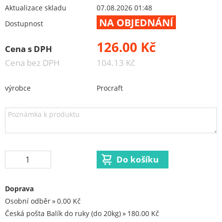
Aku excentrické brusky
Aktualizace skladu
07.08.2026 01:48
NA OBJEDNÁNÍ
Aku fukary
Dostupnost
Aku kolečka
126.00 Kč
Cena s DPH
Aku kotoučová pila
Cena bez DPH
104.13 Kč
Aku křovinořezy
Aku nůžky na trávu a keře
výrobce
Procraft
Aku oscilační brusky
Aku pila ocaska
Aku postřikovače
Aku přímočaré pily
Aku rázový utahovak
Aku reflektory
Doprava
Aku řetězové pily
Osobní odběr
0.00 Kč
Aku sekačky
Česká pošta Balík do ruky (do 20kg)
180.00 Kč