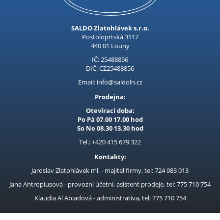
Elektrické drtiče
Elektrocentrály
SALDO Zlatohlávek s.r.o.
Excentrické brusky
Postoloprtská 3117
440 01 Louny
Frézky
IČ: 25488856
Fukary
DIČ: CZ25488856
Email: info@saldoln.cz
Horkovzdušné pistole
Prodejna:
Hydraulické zvedáky
Otevírací doba:
Kombi. svářečky CO2, Tig
Po Pá 07.00 17.00 hod
So Ne 08.30 13.30 hod
Kompresory
Tel.: +420 415 679 322
Kompresory Auto
Kontakty:
Kotouče pilové SK dřevo
Jaroslav Zlatohlávek ml. - majitel firmy, tel: 724 983 013
Kotoučové pily
Jana Antropiusová - provozní účetní, asistent prodeje, tel: 775 710 754
Křovinořezy
Klaudia Al Abiadová - administrativa, tel: 775 710 754
Kukly, svářecí masky