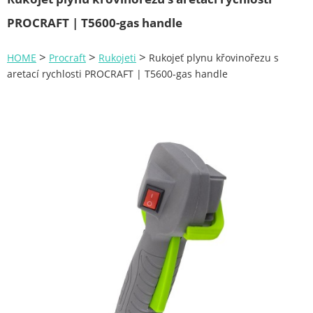
Zahrada
PROCRAFT | T5600-gas handle
Plachty
>
>
>
HOME
Procraft
Rukojeti
Rukojeť plynu křovinořezu s
Žebříky a schůdky
aretací rychlosti PROCRAFT | T5600-gas handle
Stavební míchačky
NÁDOBY
Kemping
NÁBYTEK - spojovací materiál a příslušenství
Ploty a pletiva
Úložné boxy na nářadí
Ochranné pomůcky
Keramické brusivo
Flex. kotouče