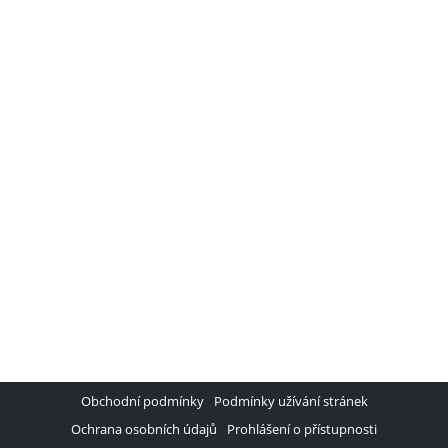
Lasery
Magnety úhlové
Míchačky na beton
Míchadla
Modré plachty 50g
Nabíječky baterií
Náhradní díly
Navijáky
Navijáky na hadice
Nůžky na plech
Odlučovače kondenzátu
Ostatní brusky
Ostřičky
Obchodní podmínky
Podmínky užívání stránek
Pásové brusky
Ochrana osobních údajů
Prohlášení o přístupnosti