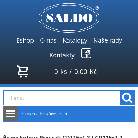
Eshop
O nás
Katalogy
Naše rady
Kontakty
0
ks
/
0.00
Kč
zobrazit adresářový strom
AKCE
NOVINKY
Řezný kotouč Procraft CD115x1.2 | CD115x1.2