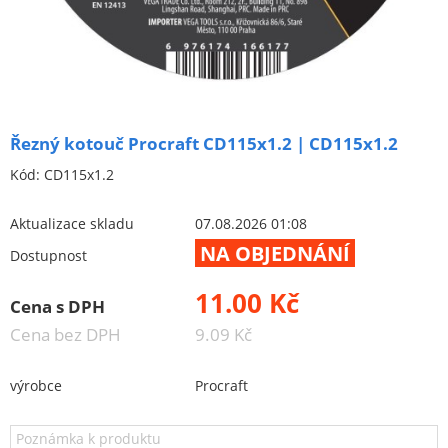
Brusivo na podložce
Leštění
Vrtací nástroje, vykružováky, závity
Kartáče
Řezný kotouč Procraft CD115x1.2 | CD115x1.2
Diamantové kotouče a oživovací kameny
Kód:
CD115x1.2
Pilové kotouče
Spojovací materiál - sklad Louny
Aktualizace skladu
07.08.2026 01:08
NA OBJEDNÁNÍ
Dostupnost
Spojovací materiál Hašpl
11.00 Kč
Cena s DPH
Stavební chemie DenBraven
Cena bez DPH
9.09 Kč
Dedra nářadí
výrobce
Procraft
Železářství a domácí potřeby
Procraft