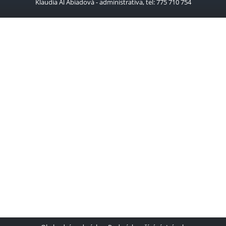
Klaudia Al Abiadová - administrativa, tel: 775 710 754
Lasery
Magnety úhlové
Míchačky na beton
Míchadla
Modré plachty 50g
Nabíječky baterií
Náhradní díly
Navijáky
Navijáky na hadice
Nůžky na plech
Odlučovače kondenzátu
Ostatní brusky
Ostřičky
Pásové brusky