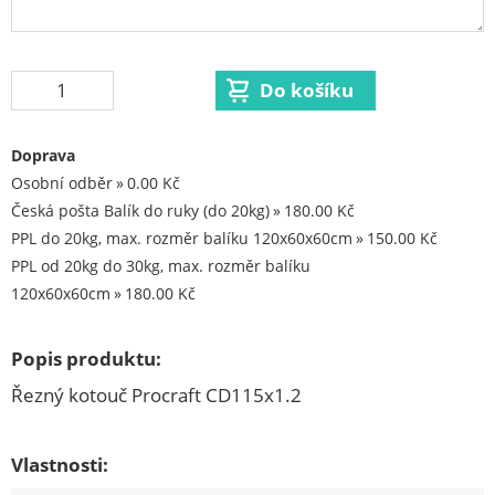
Aku excentrické brusky
Aku fukary
Aku kolečka
Aku kotoučová pila
Aku křovinořezy
Doprava
Osobní odběr
0.00 Kč
Aku nůžky na trávu a keře
Česká pošta Balík do ruky (do 20kg)
180.00 Kč
Aku oscilační brusky
PPL do 20kg, max. rozměr balíku 120x60x60cm
150.00 Kč
Aku pila ocaska
PPL od 20kg do 30kg, max. rozměr balíku
120x60x60cm
180.00 Kč
Aku postřikovače
Aku přímočaré pily
Popis produktu:
Aku rázový utahovak
Řezný kotouč Procraft CD115x1.2
Aku reflektory
Aku řetězové pily
Vlastnosti:
Aku sekačky