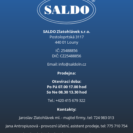
Elektrické drtiče
Elektrocentrály
Excentrické brusky
Frézky
SALDO Zlatohlávek s.r.o.
Postoloprtská 3117
Fukary
440 01 Louny
Horkovzdušné pistole
IČ: 25488856
DIČ: CZ25488856
Hydraulické zvedáky
Email: info@saldoln.cz
Kombi. svářečky CO2, Tig
Prodejna:
Kompresory
Otevírací doba:
Po Pá 07.00 17.00 hod
Kompresory Auto
So Ne 08.30 13.30 hod
Kotouče pilové SK dřevo
Tel.: +420 415 679 322
Kotoučové pily
Kontakty:
Křovinořezy
Jaroslav Zlatohlávek ml. - majitel firmy, tel: 724 983 013
Jana Antropiusová - provozní účetní, asistent prodeje, tel: 775 710 754
Kukly, svářecí masky