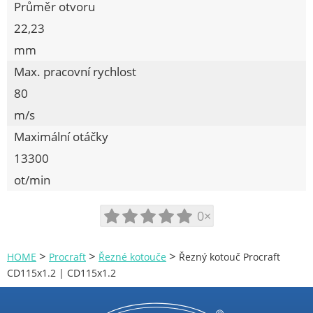
Průměr otvoru
Aku úhlová bruska
22,23
Aku vrtací kladivo
mm
Aku vrtací šroubovák
Max. pracovní rychlost
Aku vysavače
80
Aku zahradní nůžky
m/s
Akumulátory a nabíječky
Maximální otáčky
Brusky na sádrokarton
13300
Brusky na vrtáky
ot/min
Brusky pilových řetězů
Brusné kotouče
0×
Čerpadla
Demoliční kladiva
>
>
>
HOME
Procraft
Řezné kotouče
Řezný kotouč Procraft
CD115x1.2 | CD115x1.2
Dílenské stroje
Dvoukotoučové brusky