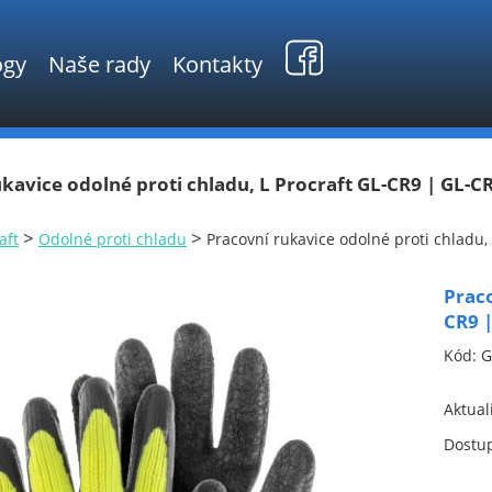
ogy
Naše rady
Kontakty
kavice odolné proti chladu, L Procraft GL-CR9 | GL-C
>
>
aft
Odolné proti chladu
Pracovní rukavice odolné proti chladu,
Praco
CR9 
Kód:
G
Aktual
Dostu