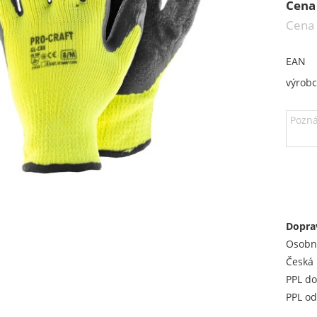
Cena
Cena
EAN
výrob
Dopra
Osobn
Česká 
PPL do
PPL od