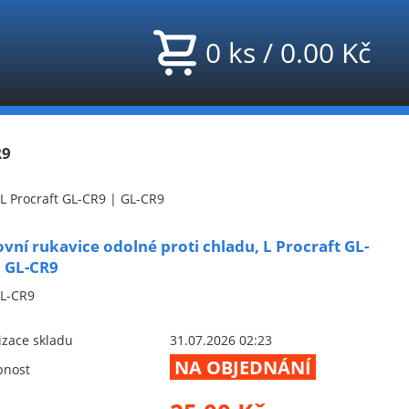
0
ks
/
0.00
Kč
R9
 L Procraft GL-CR9 | GL-CR9
vní rukavice odolné proti chladu, L Procraft GL-
| GL-CR9
L-CR9
izace skladu
31.07.2026 02:23
NA OBJEDNÁNÍ
pnost