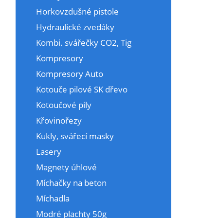
Horkovzdušné pistole
Hydraulické zvedáky
Kombi. svářečky CO2, Tig
Kompresory
Kompresory Auto
Kotouče pilové SK dřevo
Kotoučové pily
Křovinořezy
Kukly, svářecí masky
Lasery
Magnety úhlové
Míchačky na beton
Míchadla
Modré plachty 50g