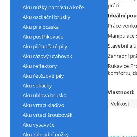
práci.
Aku nůžky na trávu a keře
Ideální použ
Aku oscilační brusky
Práce venku
Aku pila ocaska
Manipulace 
Aku postřikovače
Stavební a 
Aku přímočaré pily
Zahradní pr
Aku rázový utahovak
Rukavice Pr
Aku reflektory
komfortu, do
Aku řetězové pily
Aku sekačky
Vlastnosti:
Aku úhlová bruska
Velikost
Aku vrtací kladivo
Aku vrtací šroubovák
Aku vysavače
Aku zahradní nůžky
>