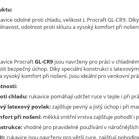
uktu:
avice odolné proti chladu, velikost L Procraft GL-CR9. Dík
lnavost, odolnost proti skluzu a vysoký komfort při nošení
avice Procraft
GL-CR9
jsou navrženy pro práci v chladném 
stit bezpečný úchop. Díky speciální konstrukci s latexový
 a vysoký komfort při nošení. Jsou ideální pro venkovní pr
tnosti:
oti chladu:
rukavice pomáhají udržet ruce v teple i při prá
ový latexový povlak:
zajišťuje pevný a jistý úchop i při 
fort při nošení:
měkká vnitřní vrstva zajišťuje pohodlí i př
strukce:
vhodné pro pravidelné používání v náročnějšíc
9):
rukavice jsou navrženy pro větší ruce, zajišťují pohodl