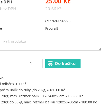
25.00 Kč
 s DPH
 bez DPH
20.66 Kč
6977694797773
ce
Procraft
va
í odběr
0.00 Kč
pošta Balík do ruky (do 20kg)
180.00 Kč
 20kg, max. rozměr balíku 120x60x60cm
150.00 Kč
 20kg do 30kg, max. rozměr balíku 120x60x60cm
180.00 Kč