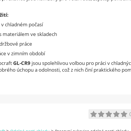
ití:
 v chladném počasí
s materiálem ve skladech
údržbové práce
áce v zimním období
ocraft
GL-CR9
jsou spolehlivou volbou pro práci v chladn
brého úchopu a odolnosti, což z nich činí praktického po
>
>