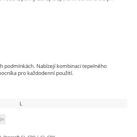
ých podmínkách. Nabízejí kombinaci tepelného
mocníka pro každodenní použití.
L
0×