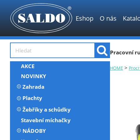
Eshop
O nás
Katal
Pracovní ru
AKCE
>
HOME
Procr
NOVINKY
Zahrada
Plachty
Žebříky a schůdky
Stavební míchačky
NÁDOBY