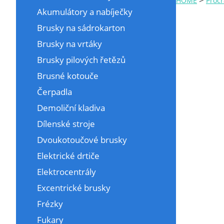
HOME
Procr
Akumulátory a nabíječky
Brusky na sádrokarton
Brusky na vrtáky
Brusky pilových řetězů
Brusné kotouče
Čerpadla
Demoliční kladiva
Dílenské stroje
Dvoukotoučové brusky
Elektrické drtiče
Elektrocentrály
Excentrické brusky
Frézky
Fukary