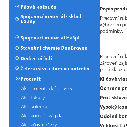
Pilové kotouče
Popis prod
Spojovací materiál - sklad
Pracovní ruk
Louny
výbornou při
podmínky.
Spojovací materiál Hašpl
Stavební chemie DenBraven
Pracovní ruk
Dedra nářadí
zároveň zaji
Železářství a domácí potřeby
proti skluzu
Klíčové vlas
Procraft
Ochrana pr
Aku excentrické brusky
Protiskluz
Aku fukary
Aku kolečka
Vysoký kom
Aku kotoučová pila
Odolná kon
Aku křovinořezy
Velikost L (