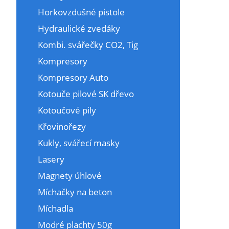
Horkovzdušné pistole
Hydraulické zvedáky
Kombi. svářečky CO2, Tig
Kompresory
Kompresory Auto
Kotouče pilové SK dřevo
Kotoučové pily
Křovinořezy
Kukly, svářecí masky
Lasery
Magnety úhlové
Míchačky na beton
Míchadla
Modré plachty 50g