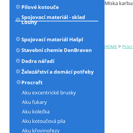
Miska karbu
Pilové kotouče
Spojovací materiál - sklad
Louny
Spojovací materiál Hašpl
>
HOME
Procr
Stavební chemie DenBraven
Dedra nářadí
Železářství a domácí potřeby
Procraft
Aku excentrické brusky
Aku fukary
Aku kolečka
Aku kotoučová pila
Aku křovinořezy