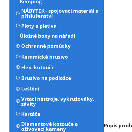
Kemping
NÁBYTEK - spojovací materiál a
příslušenství
Ploty a pletiva
Úložné boxy na nářadí
Ochranné pomůcky
Keramické brusivo
Flex. kotouče
Brusivo na podložce
Leštění
Vrtací nástroje, vykružováky,
závity
Kartáče
Diamantové kotouče a
Popis prod
oživovací kameny