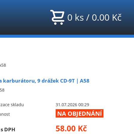
0
ks
/
0.00
Kč
A58
 karburátoru, 9 drážek CD-9T | A58
58
izace skladu
31.07.2026 00:29
NA OBJEDNÁNÍ
pnost
58.00 Kč
 s DPH