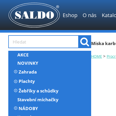
Eshop
O nás
Katal
Miska karb
AKCE
>
HOME
Procr
NOVINKY
Zahrada
Plachty
Žebříky a schůdky
Stavební míchačky
NÁDOBY