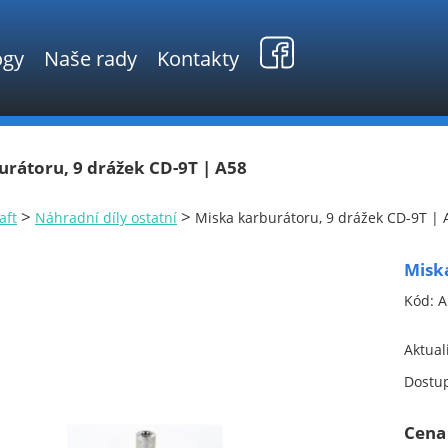
ogy
Naše rady
Kontakty
urátoru, 9 drážek CD-9T | A58
>
>
aft
Náhradní díly ostatní
Miska karburátoru, 9 drážek CD-9T | 
Miska
Kód:
A
Aktual
Dostu
Cena