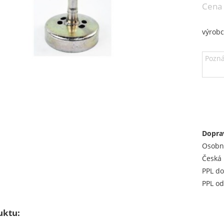
Cena
výrob
Dopra
Osobn
Česká 
PPL do
PPL od
uktu: