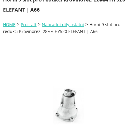
Zahrada
ELEFANT | A66
Plachty
>
>
>
HOME
Procraft
Náhradní díly ostatní
Horní 9 slot pro
Žebříky a schůdky
redukci Křovinořez. 28мм HY520 ELEFANT | A66
Stavební míchačky
NÁDOBY
Kemping
NÁBYTEK - spojovací materiál a příslušenství
Ploty a pletiva
Úložné boxy na nářadí
Ochranné pomůcky
Keramické brusivo
Flex. kotouče