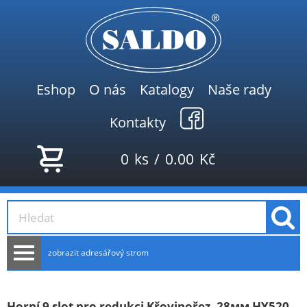
Eshop
O nás
Katalogy
Naše rady
Kontakty
0
ks
/
0.00
Kč
zobrazit adresářový strom
AKCE
NOVINKY
Horní 9 slot pro redukci Křovinořez. 28мм HY520