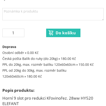
Aku excentrické brusky
Aku fukary
Aku kolečka
Aku kotoučová pila
Aku křovinořezy
Aku nůžky na trávu a keře
Doprava
Aku oscilační brusky
Osobní odběr
0.00 Kč
Aku pila ocaska
Česká pošta Balík do ruky (do 20kg)
180.00 Kč
Aku postřikovače
PPL do 20kg, max. rozměr balíku 120x60x60cm
150.00 Kč
PPL od 20kg do 30kg, max. rozměr balíku
Aku přímočaré pily
120x60x60cm
180.00 Kč
Aku rázový utahovak
Aku reflektory
Popis produktu:
Aku řetězové pily
Horní 9 slot pro redukci Křovinořez. 28мм HY520
Aku sekačky
ELEFANT