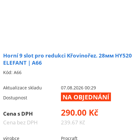
Brusivo na podložce
Leštění
Vrtací nástroje, vykružováky, závity
Kartáče
Diamantové kotouče a oživovací kameny
Horní 9 slot pro redukci Křovinořez. 28мм HY520
Pilové kotouče
ELEFANT | A66
Spojovací materiál - sklad Louny
Kód:
A66
Spojovací materiál Hašpl
Aktualizace skladu
07.08.2026 00:29
NA OBJEDNÁNÍ
Dostupnost
Stavební chemie DenBraven
Dedra nářadí
290.00 Kč
Cena s DPH
Železářství a domácí potřeby
Cena bez DPH
239.67 Kč
Procraft
výrobce
Procraft