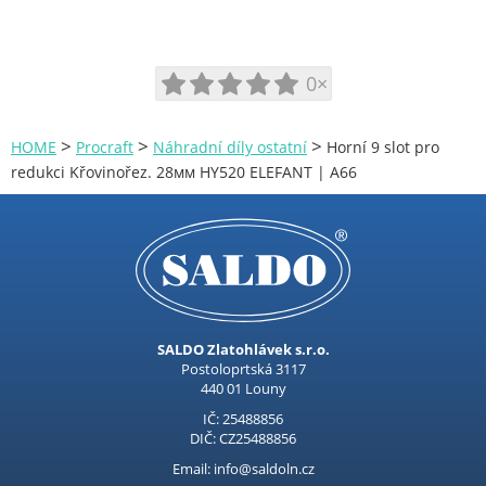
Aku úhlová bruska
Aku vrtací kladivo
Aku vrtací šroubovák
0×
Aku vysavače
>
>
>
HOME
Procraft
Náhradní díly ostatní
Horní 9 slot pro
Aku zahradní nůžky
redukci Křovinořez. 28мм HY520 ELEFANT | A66
Akumulátory a nabíječky
Brusky na sádrokarton
Brusky na vrtáky
Brusky pilových řetězů
Brusné kotouče
SALDO Zlatohlávek s.r.o.
Čerpadla
Postoloprtská 3117
440 01 Louny
Demoliční kladiva
IČ: 25488856
Dílenské stroje
DIČ: CZ25488856
Dvoukotoučové brusky
Email: info@saldoln.cz