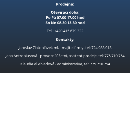
Elektrické drtiče
Prodejna:
Elektrocentrály
Otevírací doba:
Po Pá 07.00 17.00 hod
Excentrické brusky
So Ne 08.30 13.30 hod
Frézky
Tel.: +420 415 679 322
Kontakty:
Fukary
Jaroslav Zlatohlávek ml. - majitel firmy, tel: 724 983 013
Horkovzdušné pistole
Jana Antropiusová - provozní účetní, asistent prodeje, tel: 775 710 754
Hydraulické zvedáky
Klaudia Al Abiadová - administrativa, tel: 775 710 754
Kombi. svářečky CO2, Tig
Kompresory
Kompresory Auto
Kotouče pilové SK dřevo
Kotoučové pily
Křovinořezy
Kukly, svářecí masky