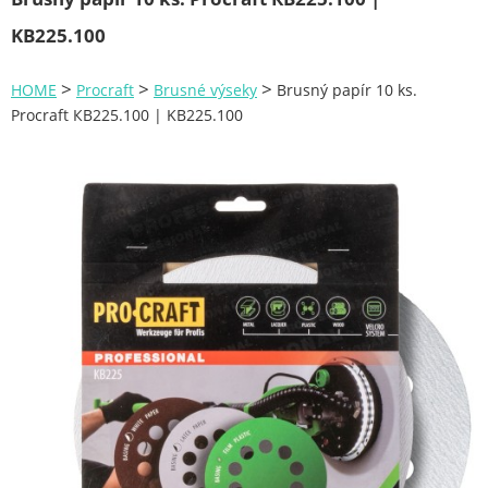
Zahrada
KB225.100
Plachty
>
>
>
HOME
Procraft
Brusné výseky
Brusný papír 10 ks.
Žebříky a schůdky
Procraft КB225.100 | KB225.100
Stavební míchačky
NÁDOBY
Kemping
NÁBYTEK - spojovací materiál a příslušenství
Ploty a pletiva
Úložné boxy na nářadí
Ochranné pomůcky
Keramické brusivo
Flex. kotouče