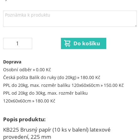
Aku excentrické brusky
Aku fukary
Aku kolečka
Aku kotoučová pila
Aku křovinořezy
Aku nůžky na trávu a keře
Doprava
Aku oscilační brusky
Osobní odběr
0.00 Kč
Aku pila ocaska
Česká pošta Balík do ruky (do 20kg)
180.00 Kč
Aku postřikovače
PPL do 20kg, max. rozměr balíku 120x60x60cm
150.00 Kč
PPL od 20kg do 30kg, max. rozměr balíku
Aku přímočaré pily
120x60x60cm
180.00 Kč
Aku rázový utahovak
Aku reflektory
Popis produktu:
Aku řetězové pily
KB225 Brusný papír (10 ks v balení) latexové
Aku sekačky
provedení, 225 mm