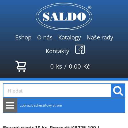
Eshop
O nás
Katalogy
Naše rady
Kontakty
0
ks
/
0.00
Kč
zobrazit adresářový strom
AKCE
NOVINKY
Brusný papír 10 ks. Procraft КB225.100 |