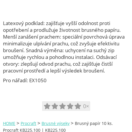
Aku úhlová bruska
Aku vrtací kladivo
Aku vrtací šroubovák
Latexový podklad: zajišťuje vyšší odolnost proti
opotřebení a prodlužuje životnost brusného papíru.
Aku vysavače
Menší zanášení prachem: speciální povrchová úprava
Aku zahradní nůžky
minimalizuje ulpívání prachu, což zvyšuje efektivitu
broušení. Snadná výměna: uchycení na suchý zip
Akumulátory a nabíječky
umožňuje rychlou a pohodlnou instalaci. Odsávací
Brusky na sádrokarton
otvory: zlepšují odvod prachu, což zajišťuje čistší
Brusky na vrtáky
pracovní prostředí a lepší výsledek broušení.
Brusky pilových řetězů
Pro nářadí: EX1050
Brusné kotouče
Čerpadla
0×
Demoliční kladiva
Dílenské stroje
>
>
>
HOME
Procraft
Brusné výseky
Brusný papír 10 ks.
Dvoukotoučové brusky
Procraft КB225.100 | KB225.100