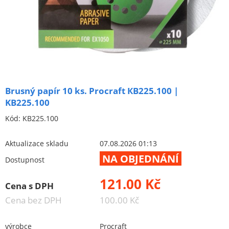
Brusivo na podložce
Leštění
Vrtací nástroje, vykružováky, závity
Kartáče
Diamantové kotouče a oživovací kameny
Brusný papír 10 ks. Procraft КB225.100 |
Pilové kotouče
KB225.100
Spojovací materiál - sklad Louny
Kód:
KB225.100
Spojovací materiál Hašpl
Aktualizace skladu
07.08.2026 01:13
NA OBJEDNÁNÍ
Dostupnost
Stavební chemie DenBraven
Dedra nářadí
121.00 Kč
Cena s DPH
Železářství a domácí potřeby
Cena bez DPH
100.00 Kč
Procraft
výrobce
Procraft