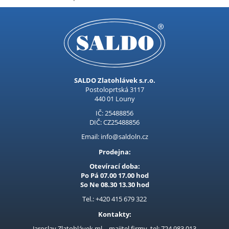
Elektrické drtiče
Elektrocentrály
Excentrické brusky
Frézky
Fukary
SALDO Zlatohlávek s.r.o.
Horkovzdušné pistole
Postoloprtská 3117
440 01 Louny
Hydraulické zvedáky
IČ: 25488856
Kombi. svářečky CO2, Tig
DIČ: CZ25488856
Kompresory
Email: info@saldoln.cz
Prodejna:
Kompresory Auto
Otevírací doba:
Kotouče pilové SK dřevo
Po Pá 07.00 17.00 hod
So Ne 08.30 13.30 hod
Kotoučové pily
Tel.: +420 415 679 322
Křovinořezy
Kontakty:
Kukly, svářecí masky
Jaroslav Zlatohlávek ml. - majitel firmy, tel: 724 983 013