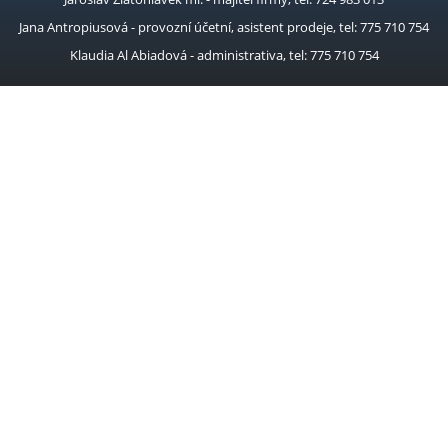
Lasery
Jana Antropiusová - provozní účetní, asistent prodeje, tel: 775 710 754
Magnety úhlové
Klaudia Al Abiadová - administrativa, tel: 775 710 754
Míchačky na beton
Míchadla
Modré plachty 50g
Nabíječky baterií
Náhradní díly
Navijáky
Navijáky na hadice
Nůžky na plech
Odlučovače kondenzátu
Ostatní brusky
Ostřičky
Pásové brusky