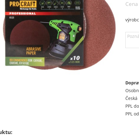
Cena
výrob
Dopra
Osobn
Česká 
PPL do
PPL od
uktu: