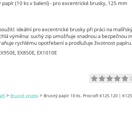
papír (10 ks v balení) - pro excentrické brusky, 125 mm
použití: ideální pro excentrické brusky při práci na malíř
chlá výměna: suchý zip umožňuje snadnou a bezpečnou ins
raňuje rychlému opotřebení a prodlužuje životnost papíru
 EX950E, EX850E, EX1010E
>
>
aft
Brusné výseky
Brusný papír 10 ks. Procraft К125.120 | K12