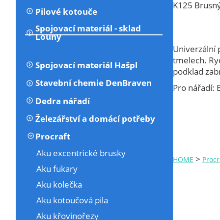
K125 Brusný 
Pilové kotouče
Spojovací materiál - sklad
Louny
Univerzální 
tmelech. Ry
Spojovací materiál Hašpl
podklad zab
Stavební chemie DenBraven
Pro nářadí:
Dedra nářadí
Železářství a domácí potřeby
Procraft
Aku excentrické brusky
>
HOME
Procr
Aku fukary
Aku kolečka
Aku kotoučová pila
Aku křovinořezy