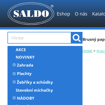
Eshop
O nás
Katal
Brusný papí
AKCE
>
HOME
Procr
NOVINKY
Zahrada
Plachty
Žebříky a schůdky
Stavební míchačky
NÁDOBY