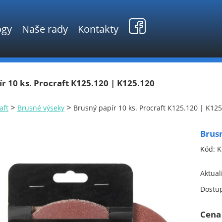
ogy
Naše rady
Kontakty
r 10 ks. Procraft К125.120 | K125.120
>
>
aft
Brusné výseky
Brusný papír 10 ks. Procraft К125.120 | K12
Brusn
Kód:
K
Aktual
Dostu
Cena