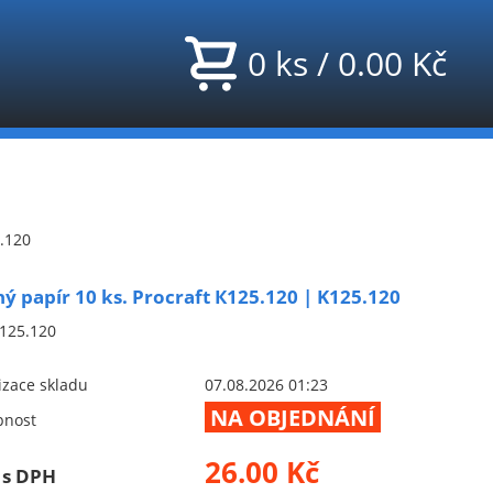
0
ks
/
0.00
Kč
5.120
ý papír 10 ks. Procraft К125.120 | K125.120
125.120
izace skladu
07.08.2026 01:23
NA OBJEDNÁNÍ
pnost
26.00 Kč
 s DPH