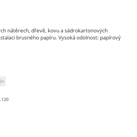
ských nátěrech, dřevě, kovu a sádrokartonových
talaci brusného papíru. Vysoká odolnost: papírový
.
0×
5.120