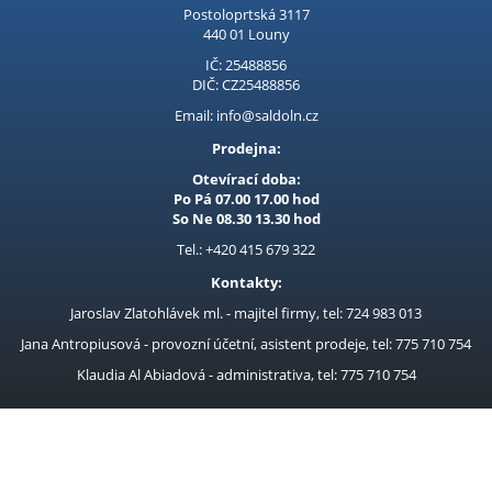
Lasery
Postoloprtská 3117
440 01 Louny
Magnety úhlové
IČ: 25488856
Míchačky na beton
DIČ: CZ25488856
Email: info@saldoln.cz
Míchadla
Prodejna:
Modré plachty 50g
Otevírací doba:
Nabíječky baterií
Po Pá 07.00 17.00 hod
So Ne 08.30 13.30 hod
Náhradní díly
Tel.: +420 415 679 322
Navijáky
Kontakty:
Navijáky na hadice
Jaroslav Zlatohlávek ml. - majitel firmy, tel: 724 983 013
Nůžky na plech
Jana Antropiusová - provozní účetní, asistent prodeje, tel: 775 710 754
Odlučovače kondenzátu
Klaudia Al Abiadová - administrativa, tel: 775 710 754
Ostatní brusky
Ostřičky
Pásové brusky