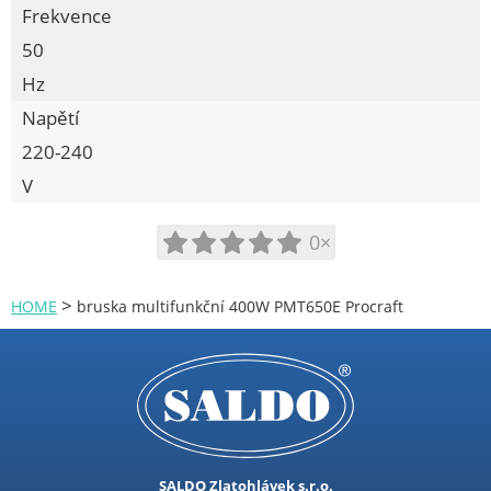
Elektrické drtiče
Frekvence
Elektrocentrály
50
Excentrické brusky
Hz
Napětí
Frézky
220-240
Fukary
V
Horkovzdušné pistole
Hydraulické zvedáky
0×
Kombi. svářečky CO2, Tig
Kompresory
>
HOME
bruska multifunkční 400W PMT650E Procraft
Kompresory Auto
Kotouče pilové SK dřevo
Kotoučové pily
Křovinořezy
Kukly, svářecí masky
SALDO Zlatohlávek s.r.o.