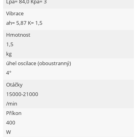
Lpa= 84,0 Kpa= 3
Aku úhlová bruska
Vibrace
Aku vrtací kladivo
ah= 5,87 K= 1,5
Aku vrtací šroubovák
Aku vysavače
Hmotnost
Aku zahradní nůžky
1,5
Akumulátory a nabíječky
kg
Brusky na sádrokarton
úhel oscilace (oboustranný)
Brusky na vrtáky
4°
Brusky pilových řetězů
Otáčky
Brusné kotouče
15000-21000
Čerpadla
/min
Demoliční kladiva
Příkon
Dílenské stroje
400
Dvoukotoučové brusky
W