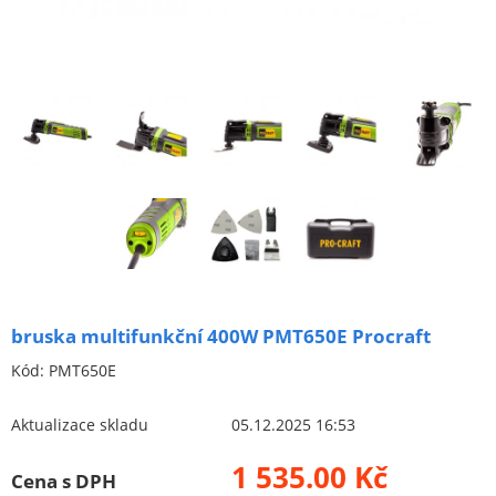
Brusivo na podložce
Leštění
Vrtací nástroje, vykružováky, závity
Kartáče
Diamantové kotouče a oživovací kameny
Pilové kotouče
Spojovací materiál - sklad Louny
Spojovací materiál Hašpl
bruska multifunkční 400W PMT650E Procraft
Stavební chemie DenBraven
Kód:
PMT650E
Dedra nářadí
Aktualizace skladu
05.12.2025 16:53
Železářství a domácí potřeby
1 535.00 Kč
Procraft
Cena s DPH