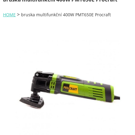
Zahrada
>
HOME
bruska multifunkční 400W PMT650E Procraft
Plachty
Žebříky a schůdky
Stavební míchačky
NÁDOBY
Kemping
NÁBYTEK - spojovací materiál a příslušenství
Ploty a pletiva
Úložné boxy na nářadí
Ochranné pomůcky
Keramické brusivo
Flex. kotouče