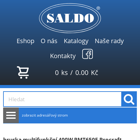
Eshop
O nás
Katalogy
Naše rady
Kontakty
0
ks
/
0.00
Kč
zobrazit adresářový strom
AKCE
NOVINKY
bruska multifunkční 400W PMT650E Procraft