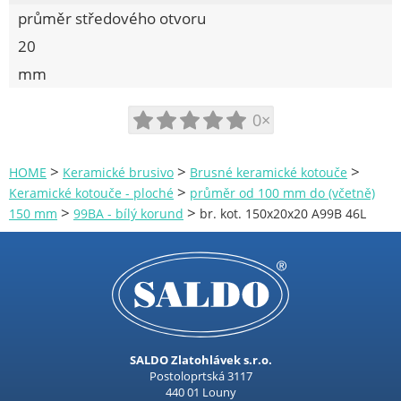
průměr středového otvoru
20
mm
0×
>
>
>
HOME
Keramické brusivo
Brusné keramické kotouče
>
Keramické kotouče - ploché
průměr od 100 mm do (včetně)
>
>
150 mm
99BA - bílý korund
br. kot. 150x20x20 A99B 46L
SALDO Zlatohlávek s.r.o.
Postoloprtská 3117
440 01 Louny