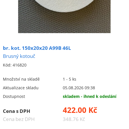
Keramické kotouče - ploché
průměr do (včetně) 100 mm
průměr od 100 mm do (včetně) 150 mm
96A - hnědý korund (šedý)
98A - růžový korund
br. kot. 150x20x20 A99B 46L
99BA - bílý korund
Brusný kotouč
99A - bílý korund barvený červeně (cihlový)
Kód:
416820
49C - karbit křemíku (zelený)
speciální
Množství na skladě
1 - 5 ks
průměr od 150 mm do (včetně) 200 mm
Aktualizace skladu
05.08.2026 09:38
Dostupnost
skladem - ihned k odeslání
průměr od 200 mm do (včetně) 350 mm
422.00 Kč
průměr od 350 mm do (včetně) 500 mm
Cena s DPH
Keramické kotouče - tvarové
Cena bez DPH
348.76 Kč