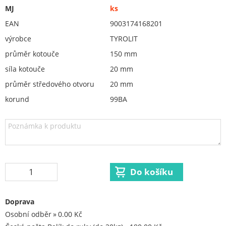
Brusná keramická tělíska (kotouče na stopce)
MJ
ks
brousící segmenty, kameny, pilníky
EAN
9003174168201
Orovnávací kotouče, orovnávače
výrobce
TYROLIT
ostření nožů
průměr kotouče
150 mm
Redukční vložky pro keramické kotouče
síla kotouče
20 mm
průměr středového otvoru
20 mm
Flex. kotouče
korund
99BA
Brusivo na podložce
Leštění
Vrtací nástroje, vykružováky, závity
Kartáče
Diamantové kotouče a oživovací kameny
Pilové kotouče
Doprava
Spojovací materiál - sklad Louny
Osobní odběr
0.00 Kč