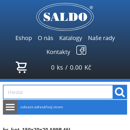
Eshop
O nás
Katalogy
Naše rady
Kontakty
0
ks
/
0.00
Kč
zobrazit adresářový strom
AKCE
NOVINKY
br. kot. 150x20x20 A99B 46L