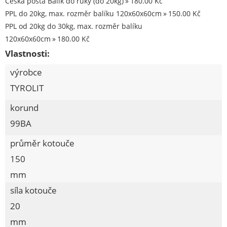
Česká pošta Balík do ruky (do 20kg)
180.00 Kč
PPL do 20kg, max. rozměr balíku 120x60x60cm
150.00 Kč
Spojovací materiál Hašpl
PPL od 20kg do 30kg, max. rozměr balíku
Stavební chemie DenBraven
120x60x60cm
180.00 Kč
Vlastnosti:
Dedra nářadí
výrobce
Železářství a domácí potřeby
TYROLIT
Procraft
korund
Kubis
99BA
Prodejna LOUNY - nezařazené
průměr kotouče
Pracovní oděvy
150
Kouřovina
mm
síla kotouče
20
mm