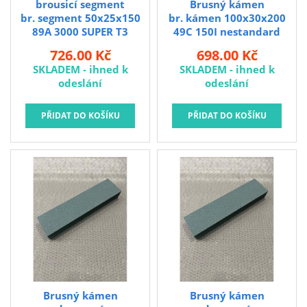
brousicí segment
Brusný kámen
br. segment 50x25x150
br. kámen 100x30x200
89A 3000 SUPER T3
49C 150I nestandard
726.00 Kč
698.00 Kč
SKLADEM - ihned k
SKLADEM - ihned k
odeslání
odeslání
Brusný kámen
Brusný kámen