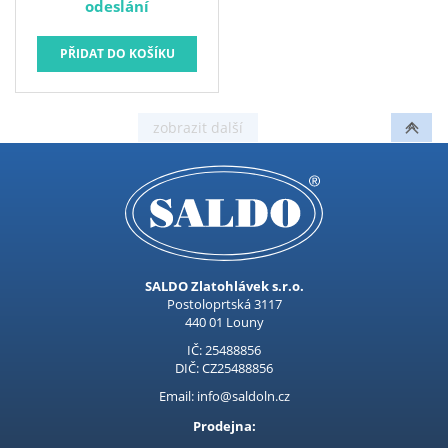
odeslání
SALDO Zlatohlávek s.r.o.
Postoloprtská 3117
440 01 Louny
IČ: 25488856
DIČ: CZ25488856
Email: info@saldoln.cz
Prodejna: