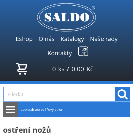
Eshop
O nás
Katalogy
Naše rady
Kontakty
0
ks
/
0.00
Kč
zobrazit adresářový strom
AKCE
ostření nožů
NOVINKY