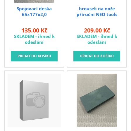
Kubis
Spojovací deska
brousek na nože
Prodejna LOUNY - nezařazené
65x177x2,0
příruční NEO tools
Pracovní oděvy
135.00 Kč
209.00 Kč
Kouřovina
SKLADEM - ihned k
SKLADEM - ihned k
odeslání
odeslání