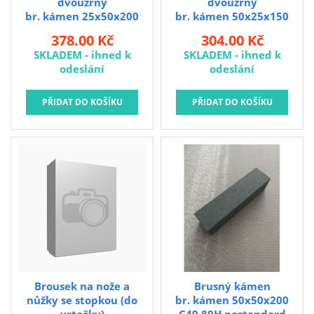
dvouzrný
dvouzrný
br. kámen 25x50x200
br. kámen 50x25x150
49C 150/320N
49C 150/320N
378.00 Kč
304.00 Kč
Organizér do chladničky
SKLADEM - ihned k
SKLADEM - ihned k
36 x 10,5 x 10 cm, PH
odeslání
odeslání
TRA. rozměry: 36 x 10,5 x
10 cm materiál: plast PS
barva: transparentní
Plastová nádoba je určená
pro široké použití v
domácnosti, zejména pro
uchovávání potravin v
lednici. Usnadní třídění
různých druhů potravin,
ovoce a zeleniny.
Brousek na nože a
Brusný kámen
nůžky se stopkou (do
br. kámen 50x50x200