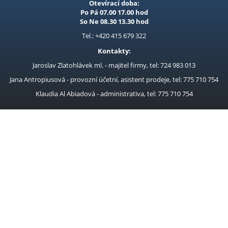
Otevírací doba:
Po Pá 07.00 17.00 hod
So Ne 08.30 13.30 hod
Tel.: +420 415 679 322
Kontakty:
Jaroslav Zlatohlávek ml. - majitel firmy, tel: 724 983 013
Jana Antropiusová - provozní účetní, asistent prodeje, tel: 775 710 754
Klaudia Al Abiadová - administrativa, tel: 775 710 754