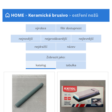
Zahrada
HOME
Keramické brusivo
ostření nožů
>
>
Plachty
Žebříky a schůdky
výrobce
filtr dostupnost
Stavební míchačky
Hašpl
Skladem
TYROLIT
nejnovější
nejprodávanější
nejlevnější
NÁDOBY
nejdražší
název
Kemping
Zobrazit jako:
NÁBYTEK - spojovací materiál a příslušenství
katalog
tabulka
Ploty a pletiva
Úložné boxy na nářadí
Ochranné pomůcky
Keramické brusivo
Flex. kotouče