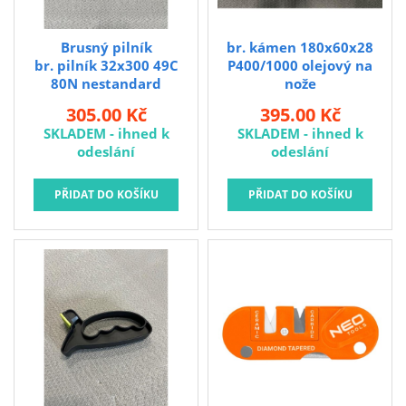
Brusivo na podložce
Leštění
Brusný pilník
br. kámen 180x60x28
br. pilník 32x300 49C
P400/1000 olejový na
Vrtací nástroje, vykružováky, závity
80N nestandard
nože
Kartáče
305.00 Kč
395.00 Kč
Diamantové kotouče a oživovací kameny
SKLADEM - ihned k
SKLADEM - ihned k
odeslání
odeslání
Pilové kotouče
Spojovací materiál - sklad Louny
Spojovací materiál Hašpl
Stavební chemie DenBraven
Dedra nářadí
Železářství a domácí potřeby
Procraft