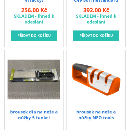
vrtačky)
C49 80H nestandard
stop. brousek na nože
256.00 Kč
392.00 Kč
57/29/24x8/6x7 96A
SKLADEM - ihned k
SKLADEM - ihned k
100L
odeslání
odeslání
brousek dia na nože a
brousek na nože a
nůžky 5 funkcí
nůžky NEO tools