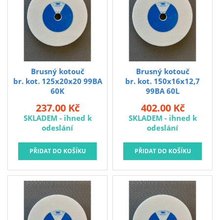
Brusivo na podložce
Leštění
Vrtací nástroje, vykružováky, závity
Kartáče
Brusný kotouč
Brusný kotouč
Diamantové kotouče a oživovací kameny
br. kot. 125x20x20 99BA
br. kot. 150x16x12,7
Pilové kotouče
60K
99BA 60L
237.00 Kč
402.00 Kč
Spojovací materiál - sklad Louny
SKLADEM - ihned k
SKLADEM - ihned k
odeslání
odeslání
Spojovací materiál Hašpl
Stavební chemie DenBraven
Dedra nářadí
Železářství a domácí potřeby
Procraft