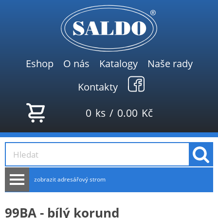
Eshop
O nás
Katalogy
Naše rady
Kontakty
0
ks
/
0.00
Kč
zobrazit adresářový strom
AKCE
99BA - bílý korund
NOVINKY