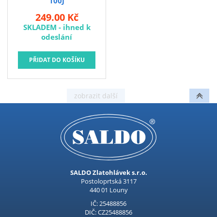
100J
249.00 Kč
SKLADEM - ihned k
odeslání
SALDO Zlatohlávek s.r.o.
Postoloprtská 3117
440 01 Louny
IČ: 25488856
DIČ: CZ25488856