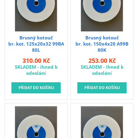
Kubis
Prodejna LOUNY - nezařazené
Pracovní oděvy
Kouřovina
Brusný kotouč
Brusný kotouč
br. kot. 125x20x32 99BA
br. kot. 150x4x20 A99B
80L
80K
310.00 Kč
253.00 Kč
SKLADEM - ihned k
SKLADEM - ihned k
odeslání
odeslání