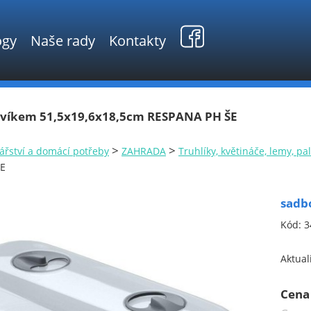
ogy
Naše rady
Kontakty
 víkem 51,5x19,6x18,5cm RESPANA PH ŠE
>
>
ářství a domácí potřeby
ZAHRADA
Truhlíky, květináče, lemy, pa
E
sadb
Kód:
3
Aktual
Cena