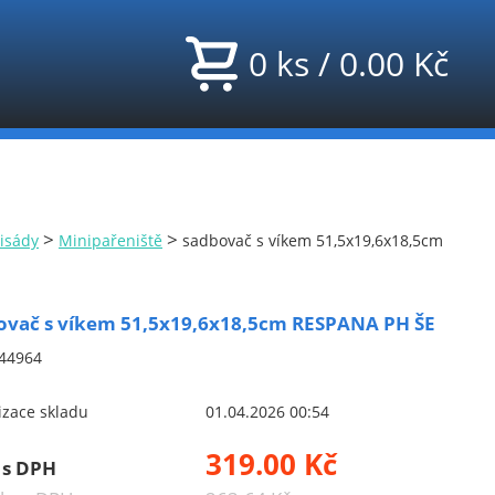
0
ks
/
0.00
Kč
>
>
lisády
Minipařeniště
sadbovač s víkem 51,5x19,6x18,5cm
ovač s víkem 51,5x19,6x18,5cm RESPANA PH ŠE
44964
izace skladu
01.04.2026 00:54
319.00 Kč
 s DPH