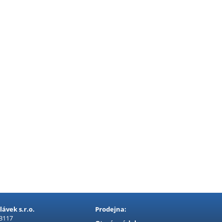
ávek s.r.o.
Prodejna:
 3117