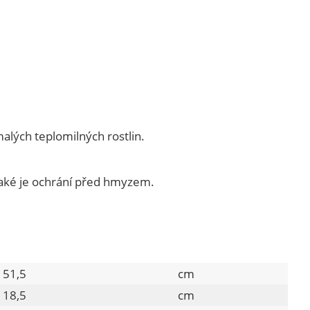
alých teplomilných rostlin.
 také je ochrání před hmyzem.
51,5
cm
18,5
cm