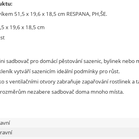
uktu:
víkem 51,5 x 19,6 x 18,5 cm RESPANA, PH,ŠE.
5 x 19,6 x 18,5 cm
ast
ni sadbovač pro domácí pěstování sazenic, bylinek nebo m
kleník vytváří sazenicím ideální podmínky pro růst.
ko s ventilačními otvory zabraňuje zapařování rostlinek a
 rozměrům nezabere sadbovač doma mnoho místa.
ravní
ravní