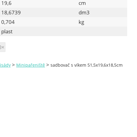
19,6
cm
18,6739
dm3
0,704
kg
plast
0×
>
>
lisády
Minipařeniště
sadbovač s víkem 51,5x19,6x18,5cm