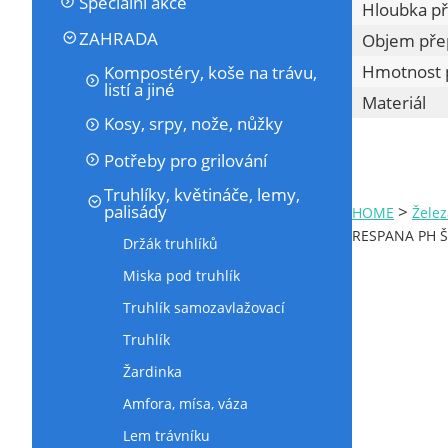
Speciální akce
Hloubka př
ZAHRADA
Objem pře
Hmotnost 
Kompostéry, koše na trávu,
listí a jiné
Materiál
Kosy, srpy, nože, nůžky
Potřeby pro grilování
Truhlíky, květináče, lemy,
palisády
>
HOME
Želez
RESPANA PH Š
Držák truhlíků
Miska pod truhlík
Truhlík samozavlažovací
Truhlík
Žardinka
Amfora, mísa, váza
Lem trávníku