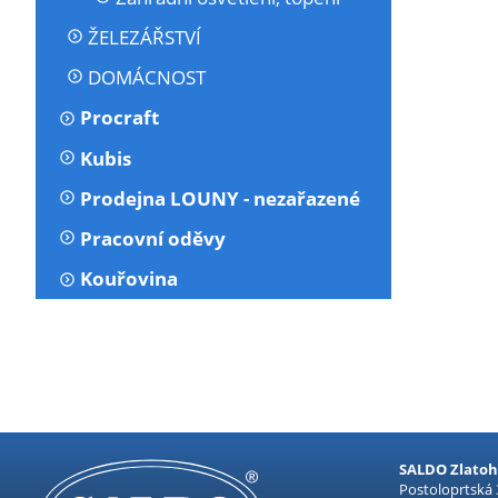
ŽELEZÁŘSTVÍ
DOMÁCNOST
Procraft
Kubis
Prodejna LOUNY - nezařazené
Pracovní oděvy
Kouřovina
SALDO Zlatohl
Postoloprtská