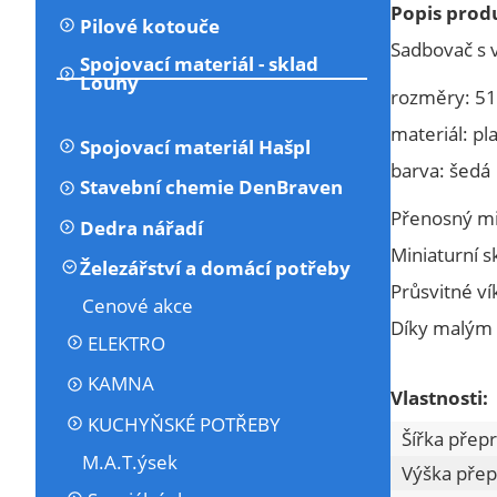
Popis prod
Pilové kotouče
Sadbovač s 
Spojovací materiál - sklad
Louny
rozměry: 51,
materiál: pl
Spojovací materiál Hašpl
barva: šedá
Stavební chemie DenBraven
Přenosný mi
Dedra nářadí
Miniaturní s
Železářství a domácí potřeby
Průsvitné ví
Cenové akce
Díky malým
ELEKTRO
KAMNA
Vlastnosti:
KUCHYŇSKÉ POTŘEBY
Šířka přep
M.A.T.ýsek
Výška přep