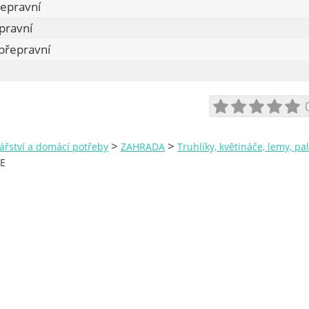
epravní
pravní
přepravní
>
>
ářství a domácí potřeby
ZAHRADA
Truhlíky, květináče, lemy, pa
E