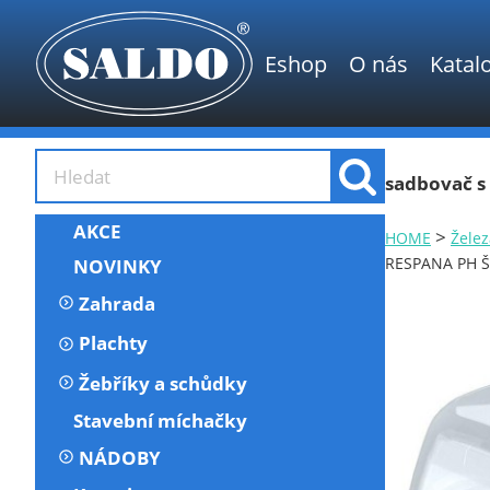
Eshop
O nás
Katal
sadbovač s
AKCE
>
HOME
Želez
RESPANA PH Š
NOVINKY
Zahrada
Plachty
Žebříky a schůdky
Stavební míchačky
NÁDOBY