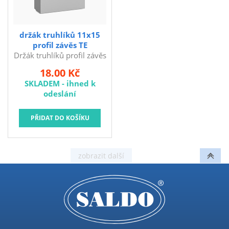
držák truhlíků 11x15
profil závěs TE
Držák truhlíků profil závěs
11 x 15 cm, TE. rozměr =
18.00 Kč
výška x šířka truhlíku
SKLADEM - ihned k
nosnost 2,5 kg na pár
odeslání
Univerzální plastový držák
truhlíku.