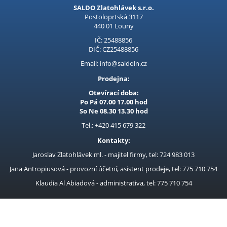
SALDO Zlatohlávek s.r.o.
Postoloprtská 3117
440 01 Louny
IČ: 25488856
DIČ: CZ25488856
Email: info@saldoln.cz
Prodejna:
Otevírací doba:
Po Pá 07.00 17.00 hod
So Ne 08.30 13.30 hod
Tel.: +420 415 679 322
Kontakty:
Jaroslav Zlatohlávek ml. - majitel firmy, tel: 724 983 013
Jana Antropiusová - provozní účetní, asistent prodeje, tel: 775 710 754
Klaudia Al Abiadová - administrativa, tel: 775 710 754