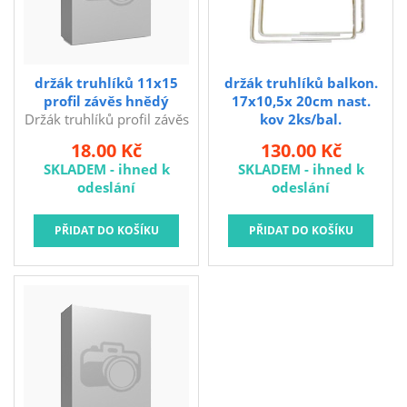
Kubis
Prodejna LOUNY - nezařazené
Pracovní oděvy
držák truhlíků 11x15
držák truhlíků balkon.
profil závěs hnědý
17x10,5x 20cm nast.
Kouřovina
Držák truhlíků profil závěs
kov 2ks/bal.
11 x 15 cm, hnědý.
rozměry (V x Š): 17 cm x
18.00 Kč
130.00 Kč
rozměr = výška x šířka
10,5 - 20 cm truhlíku
SKLADEM - ihned k
SKLADEM - ihned k
truhlíku nosnost 2,5 kg na
nosnost: 25 kg na pár
odeslání
odeslání
pár Univerzální plastový
Nastavitelný držák na
držák truhlíku.
balkonové truhlíky z
pevného kovu.