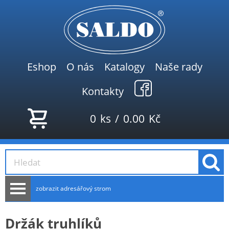
Eshop
O nás
Katalogy
Naše rady
Kontakty
0
ks
/
0.00
Kč
zobrazit adresářový strom
AKCE
Držák truhlíků
NOVINKY