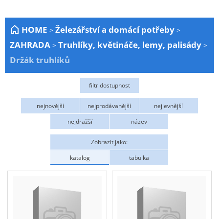
Zahrada
HOME
Železářství a domácí potřeby
>
>
Plachty
ZAHRADA
Truhlíky, květináče, lemy, palisády
>
>
Žebříky a schůdky
Držák truhlíků
Stavební míchačky
NÁDOBY
filtr dostupnost
Kemping
Skladem
nejnovější
nejprodávanější
nejlevnější
NÁBYTEK - spojovací materiál a příslušenství
nejdražší
název
Ploty a pletiva
Zobrazit jako:
Úložné boxy na nářadí
katalog
tabulka
Ochranné pomůcky
Keramické brusivo
Flex. kotouče