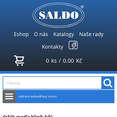
Eshop
O nás
Katalogy
Naše rady
Kontakty
0
ks
/
0.00
Kč
zobrazit adresářový strom
AKCE
NOVINKY
držák madla hliník bílý