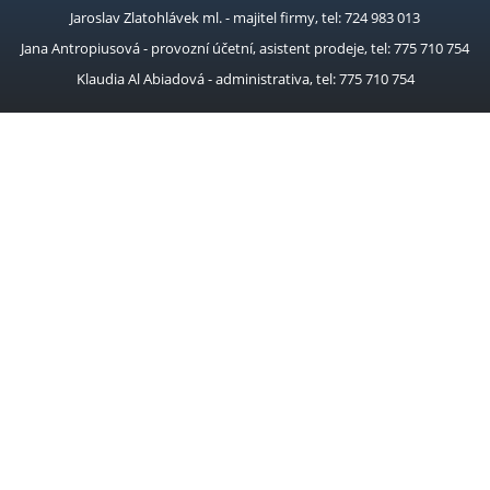
Jaroslav Zlatohlávek ml. - majitel firmy, tel: 724 983 013
Jana Antropiusová - provozní účetní, asistent prodeje, tel: 775 710 754
Klaudia Al Abiadová - administrativa, tel: 775 710 754