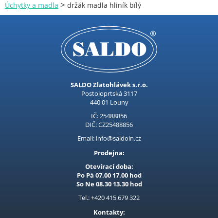
>
Úchytky a madla
držák madla hliník bílý
SALDO Zlatohlávek s.r.o.
Postoloprtská 3117
440 01 Louny
IČ: 25488856
DIČ: CZ25488856
Email: info@saldoln.cz
Prodejna:
Otevírací doba:
Po Pá 07.00 17.00 hod
So Ne 08.30 13.30 hod
Tel.: +420 415 679 322
Kontakty: