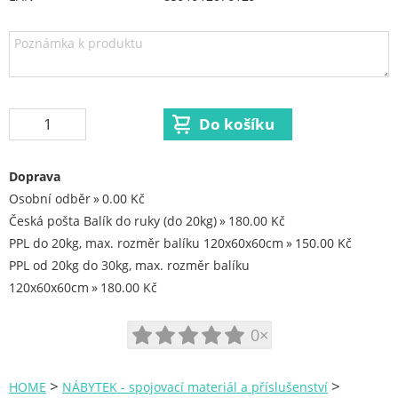
Dedra nářadí
Železářství a domácí potřeby
Procraft
Kubis
Prodejna LOUNY - nezařazené
Doprava
Pracovní oděvy
Osobní odběr
0.00 Kč
Česká pošta Balík do ruky (do 20kg)
180.00 Kč
Kouřovina
PPL do 20kg, max. rozměr balíku 120x60x60cm
150.00 Kč
PPL od 20kg do 30kg, max. rozměr balíku
120x60x60cm
180.00 Kč
0×
>
>
HOME
NÁBYTEK - spojovací materiál a příslušenství