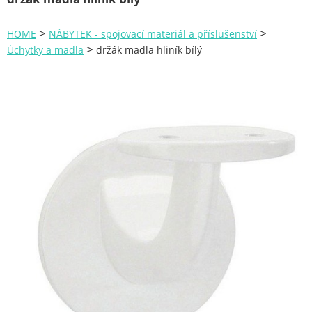
Zahrada
>
>
HOME
NÁBYTEK - spojovací materiál a příslušenství
Plachty
>
Úchytky a madla
držák madla hliník bílý
Žebříky a schůdky
Stavební míchačky
NÁDOBY
Kemping
NÁBYTEK - spojovací materiál a příslušenství
Konzole
Úchytky a madla
Pojezdy
Spojovací materiál
Ploty a pletiva
Úložné boxy na nářadí