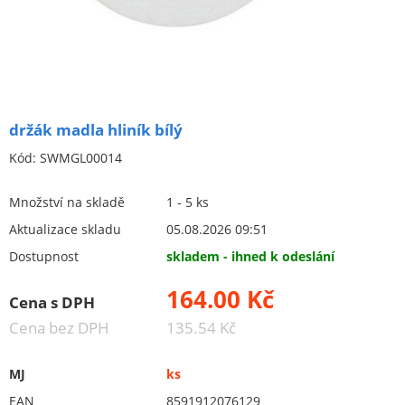
Ochranné pomůcky
Keramické brusivo
Flex. kotouče
Brusivo na podložce
držák madla hliník bílý
Leštění
Kód:
SWMGL00014
Vrtací nástroje, vykružováky, závity
Množství na skladě
1 - 5 ks
Kartáče
Aktualizace skladu
05.08.2026 09:51
Diamantové kotouče a oživovací kameny
Dostupnost
skladem - ihned k odeslání
Pilové kotouče
164.00 Kč
Cena s DPH
Spojovací materiál - sklad Louny
Cena bez DPH
135.54 Kč
Spojovací materiál Hašpl
MJ
ks
Stavební chemie DenBraven
EAN
8591912076129