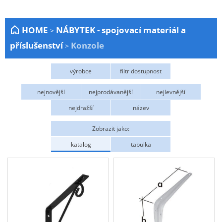
Zahrada
HOME
NÁBYTEK - spojovací materiál a
>
Plachty
příslušenství
Konzole
>
Žebříky a schůdky
Stavební míchačky
výrobce
filtr dostupnost
NÁDOBY
DOMAX
Skladem
nejnovější
nejprodávanější
nejlevnější
Kemping
nejdražší
název
NÁBYTEK - spojovací materiál a příslušenství
Zobrazit jako:
Ploty a pletiva
katalog
tabulka
Úložné boxy na nářadí
Ochranné pomůcky
Keramické brusivo
Flex. kotouče