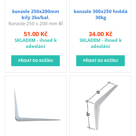
konzole 250x200mm
konzole 300x250 hnědá
bílý 2ks/bal.
30kg
Konzole 250 x 200 mm BÍ
(2 ks). Konzole slouží
51.00 Kč
34.00 Kč
například na upevnění
SKLADEM - ihned k
SKLADEM - ihned k
polic na stěny, jejich
odeslání
odeslání
výhodou je snadná
montáž. rozměry: 250 x
200 mm barva: bílá
balení: 2 ks