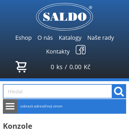
Eshop
O nás
Katalogy
Naše rady
Kontakty
0
ks
/
0.00
Kč
zobrazit adresářový strom
AKCE
Konzole
NOVINKY