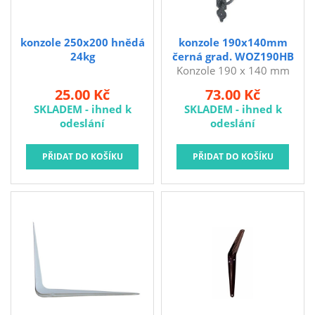
Kubis
Prodejna LOUNY - nezařazené
konzole 250x200 hnědá
konzole 190x140mm
24kg
černá grad. WOZ190HB
Pracovní oděvy
Konzole 190 x 140 mm
ČER gradovaná
Kouřovina
25.00 Kč
73.00 Kč
WOZ190HB. Rozměry:
SKLADEM - ihned k
SKLADEM - ihned k
190 x 140 mm Barva:
odeslání
odeslání
černá Konzole - podpěra
na police.