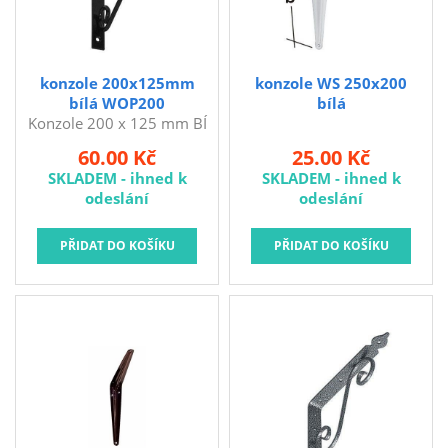
Brusivo na podložce
Leštění
Vrtací nástroje, vykružováky, závity
konzole 200x125mm
konzole WS 250x200
bílá WOP200
bílá
Kartáče
Konzole 200 x 125 mm BÍ
WOP200 Rozměry: 200 x
Diamantové kotouče a oživovací kameny
60.00 Kč
25.00 Kč
125 mm Barva: bílá
SKLADEM - ihned k
SKLADEM - ihned k
Pilové kotouče
Konzole - podpěra na
odeslání
odeslání
police.
Spojovací materiál - sklad Louny
Spojovací materiál Hašpl
Stavební chemie DenBraven
Dedra nářadí
Železářství a domácí potřeby
Procraft