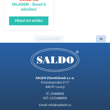
například na upevnění
SKLADEM - ihned k
polic na stěny, jejich
odeslání
výhodou je snadná
montáž. rozměry: 200 x
150 mm barva: bílá
balení: 2 ks
SALDO Zlatohlávek s.r.o.
Postoloprtská 3117
440 01 Louny
IČ: 25488856
DIČ: CZ25488856
Email: info@saldoln.cz