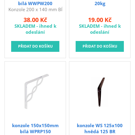
bílá WWPW200
20kg
Konzole 200 x 140 mm BÍ
WWPW200 Rozměry: 200
38.00 Kč
19.00 Kč
x 140 mm Barva: bílá
SKLADEM - ihned k
SKLADEM - ihned k
Konzole - podpěra na
odeslání
odeslání
police.
konzole 150x150mm
konzole WS 125x100
bílá WPRP150
hnědá 125 BR