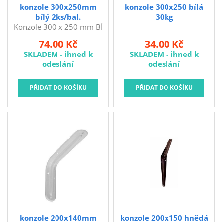
konzole 300x250mm
konzole 300x250 bílá
bílý 2ks/bal.
30kg
Konzole 300 x 250 mm BÍ
(2 ks). Konzole slouží
74.00 Kč
34.00 Kč
například na upevnění
SKLADEM - ihned k
SKLADEM - ihned k
polic na stěny, jejich
odeslání
odeslání
výhodou je snadná
montáž. rozměry: 300 x
250 mm barva: bílá
balení: 2 ks
konzole 200x140mm
konzole 200x150 hnědá