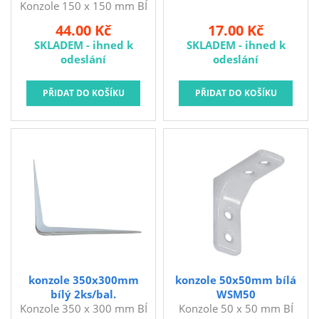
Konzole 150 x 150 mm BÍ
WPRP150 Rozměry: 150 x
44.00 Kč
17.00 Kč
150 mm Barva: bílá
SKLADEM - ihned k
SKLADEM - ihned k
Konzole - podpěra na
odeslání
odeslání
police.
konzole 350x300mm
konzole 50x50mm bílá
bílý 2ks/bal.
WSM50
Konzole 350 x 300 mm BÍ
Konzole 50 x 50 mm BÍ