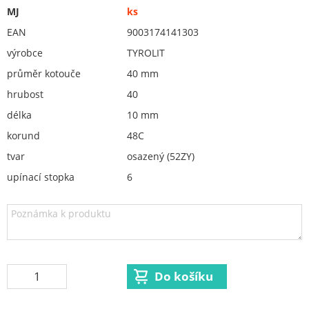
Orovnávací kotouče, orovnávače
MJ
ks
ostření nožů
EAN
9003174141303
Redukční vložky pro keramické kotouče
výrobce
TYROLIT
Flex. kotouče
průměr kotouče
40 mm
Brusivo na podložce
hrubost
40
délka
10 mm
Leštění
korund
48C
Vrtací nástroje, vykružováky, závity
tvar
osazený (52ZY)
Kartáče
upínací stopka
6
Diamantové kotouče a oživovací kameny
Pilové kotouče
Spojovací materiál - sklad Louny
Spojovací materiál Hašpl