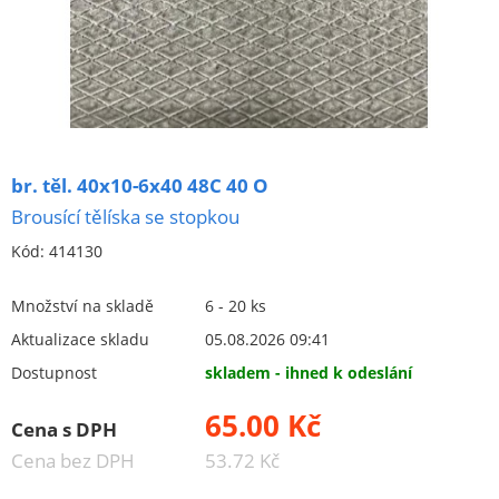
Brusná keramická tělíska (kotouče na stopce)
válcová
kuželová
ogivální
oboustraně zkosená
br. těl. 40x10-6x40 48C 40 O
kulová
Brousící tělíska se stopkou
speciální
Kód:
414130
96A - hnědý korund (šedý)
Množství na skladě
6 - 20 ks
98A - ružový korund
Aktualizace skladu
05.08.2026 09:41
99BA - bílý korund
Dostupnost
skladem - ihned k odeslání
48C - černý karbit křemíku
65.00 Kč
speciální
Cena s DPH
Cena bez DPH
53.72 Kč
brousící segmenty, kameny, pilníky