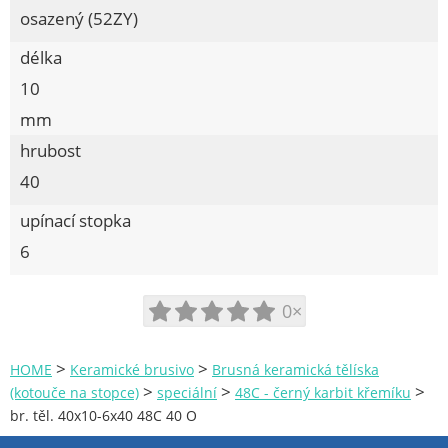
osazený (52ZY)
délka
10
mm
hrubost
40
upínací stopka
6
0×
>
>
HOME
Keramické brusivo
Brusná keramická tělíska
>
>
>
(kotouče na stopce)
speciální
48C - černý karbit křemíku
br. těl. 40x10-6x40 48C 40 O