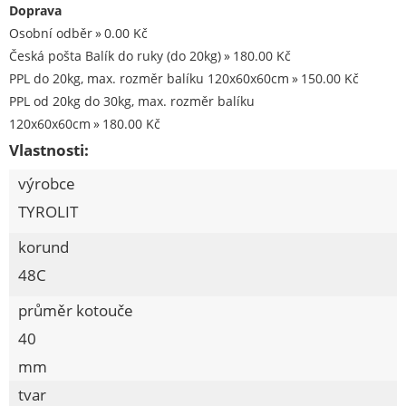
Stavební chemie DenBraven
Doprava
Osobní odběr
0.00 Kč
Dedra nářadí
Česká pošta Balík do ruky (do 20kg)
180.00 Kč
Železářství a domácí potřeby
PPL do 20kg, max. rozměr balíku 120x60x60cm
150.00 Kč
Procraft
PPL od 20kg do 30kg, max. rozměr balíku
120x60x60cm
180.00 Kč
Kubis
Vlastnosti:
Prodejna LOUNY - nezařazené
výrobce
Pracovní oděvy
TYROLIT
Kouřovina
korund
48C
průměr kotouče
40
mm
tvar