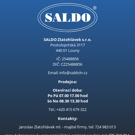
SALDO Zlatohlávek s.r.o.
Postoloprtská 3117
440 01 Louny
IČ: 25488856
DIČ: CZ25488856
Email: info@saldoln.cz
Prodejna:
Otevírací doba:
Po Pá 07.00 17.00 hod
So Ne 08.30 13.30 hod
Tel.: +420 415 679 322
Kontakty:
Jaroslav Zlatohlávek ml. - majitel firmy, tel: 724 983 013