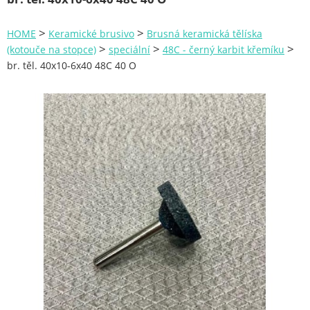
Zahrada
>
>
HOME
Keramické brusivo
Brusná keramická tělíska
Plachty
>
>
>
(kotouče na stopce)
speciální
48C - černý karbit křemíku
br. těl. 40x10-6x40 48C 40 O
Žebříky a schůdky
Stavební míchačky
NÁDOBY
Kemping
NÁBYTEK - spojovací materiál a příslušenství
Ploty a pletiva
Úložné boxy na nářadí
Ochranné pomůcky
Keramické brusivo
Brusné keramické kotouče