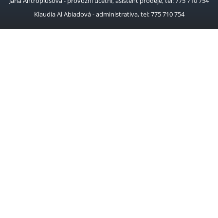
Jana Antropiusová - provozní účetní, asistent prodeje, tel: 775 710 754
Klaudia Al Abiadová - administrativa, tel: 775 710 754