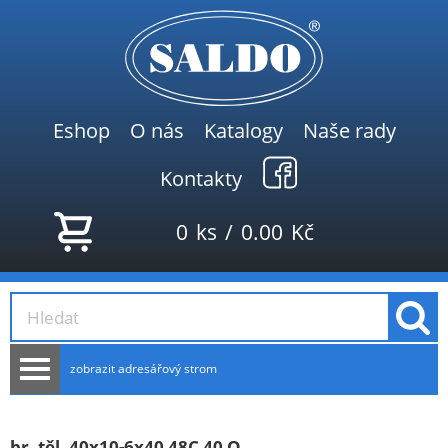
Eshop
O nás
Katalogy
Naše rady
Kontakty
0
ks
/
0.00
Kč
zobrazit adresářový strom
AKCE
NOVINKY
br. těl. 40x10-6x40 48C 40 O