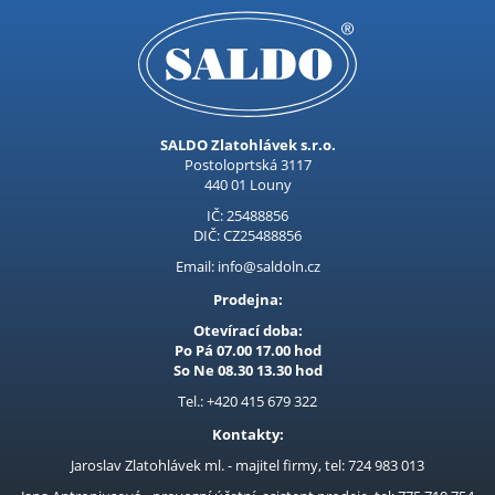
SALDO Zlatohlávek s.r.o.
Postoloprtská 3117
440 01 Louny
IČ: 25488856
DIČ: CZ25488856
Email: info@saldoln.cz
Prodejna:
Otevírací doba:
Po Pá 07.00 17.00 hod
So Ne 08.30 13.30 hod
Tel.: +420 415 679 322
Kontakty:
Jaroslav Zlatohlávek ml. - majitel firmy, tel: 724 983 013