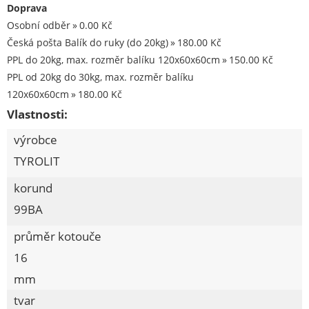
Stavební chemie DenBraven
Doprava
Osobní odběr
0.00 Kč
Dedra nářadí
Česká pošta Balík do ruky (do 20kg)
180.00 Kč
Železářství a domácí potřeby
PPL do 20kg, max. rozměr balíku 120x60x60cm
150.00 Kč
Procraft
PPL od 20kg do 30kg, max. rozměr balíku
120x60x60cm
180.00 Kč
Kubis
Vlastnosti:
Prodejna LOUNY - nezařazené
výrobce
Pracovní oděvy
TYROLIT
Kouřovina
korund
99BA
průměr kotouče
16
mm
tvar