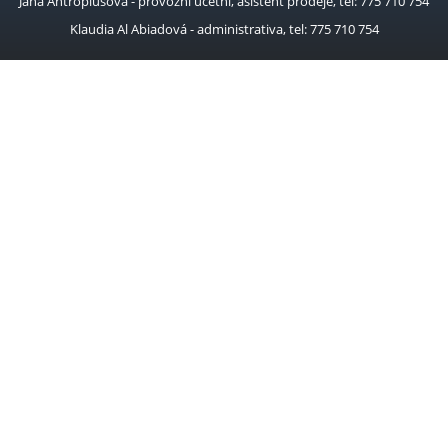
Jana Antropiusová - provozní účetní, asistent prodeje, tel: 775 710 754
Klaudia Al Abiadová - administrativa, tel: 775 710 754