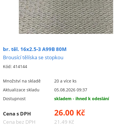
Brusná keramická tělíska (kotouče na stopce)
válcová
kuželová
ogivální
oboustraně zkosená
br. těl. 16x2.5-3 A99B 80M
kulová
Brousící tělíska se stopkou
speciální
Kód:
414144
96A - hnědý korund (šedý)
Množství na skladě
20 a více ks
98A - ružový korund
Aktualizace skladu
05.08.2026 09:37
99BA - bílý korund
Dostupnost
skladem - ihned k odeslání
48C - černý karbit křemíku
26.00 Kč
speciální
Cena s DPH
Cena bez DPH
21.49 Kč
brousící segmenty, kameny, pilníky