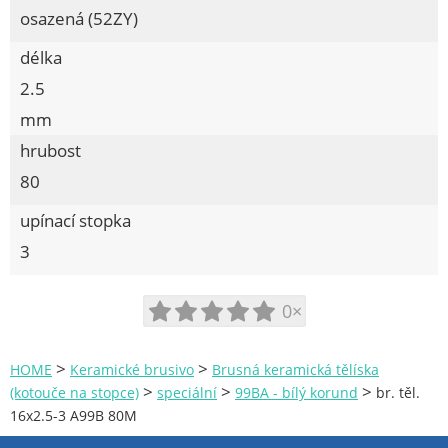
osazená (52ZY)
délka
2.5
mm
hrubost
80
upínací stopka
3
0×
>
>
HOME
Keramické brusivo
Brusná keramická tělíska
>
>
>
(kotouče na stopce)
speciální
99BA - bílý korund
br. těl.
16x2.5-3 A99B 80M