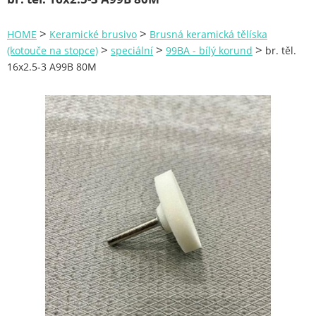
Zahrada
>
>
HOME
Keramické brusivo
Brusná keramická tělíska
Plachty
>
>
>
(kotouče na stopce)
speciální
99BA - bílý korund
br. těl.
16x2.5-3 A99B 80M
Žebříky a schůdky
Stavební míchačky
NÁDOBY
Kemping
NÁBYTEK - spojovací materiál a příslušenství
Ploty a pletiva
Úložné boxy na nářadí
Ochranné pomůcky
Keramické brusivo
Brusné keramické kotouče