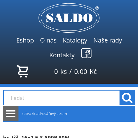
Eshop
O nás
Katalogy
Naše rady
Kontakty
0
ks
/
0.00
Kč
zobrazit adresářový strom
AKCE
NOVINKY
br. těl. 16x2.5-3 A99B 80M