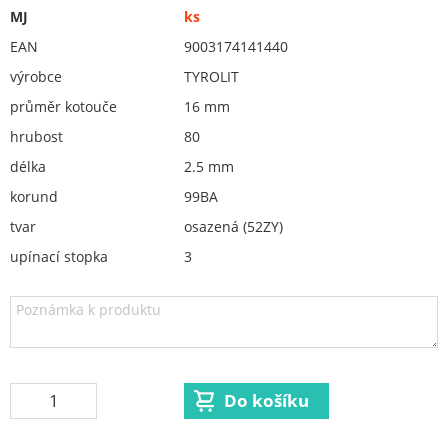
Orovnávací kotouče, orovnávače
MJ
ks
ostření nožů
EAN
9003174141440
Redukční vložky pro keramické kotouče
výrobce
TYROLIT
Flex. kotouče
průměr kotouče
16 mm
Brusivo na podložce
hrubost
80
délka
2.5 mm
Leštění
korund
99BA
Vrtací nástroje, vykružováky, závity
tvar
osazená (52ZY)
Kartáče
upínací stopka
3
Diamantové kotouče a oživovací kameny
Pilové kotouče
Spojovací materiál - sklad Louny
Spojovací materiál Hašpl