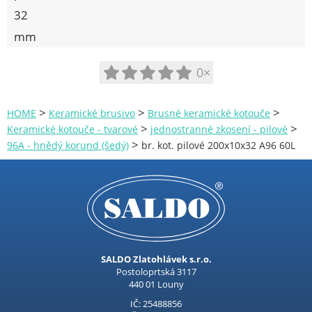
32
mm
0×
>
>
>
HOME
Keramické brusivo
Brusné keramické kotouče
>
>
Keramické kotouče - tvarové
jednostranné zkosení - pilové
>
96A - hnědý korund (šedý)
br. kot. pilové 200x10x32 A96 60L
SALDO Zlatohlávek s.r.o.
Postoloprtská 3117
440 01 Louny
IČ: 25488856