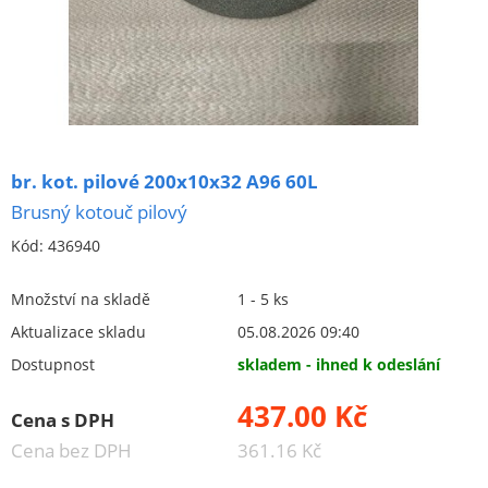
Keramické kotouče - ploché
Keramické kotouče - tvarové
jednostranné zkosení - pilové
96A - hnědý korund (šedý)
99BA - bílý korund
br. kot. pilové 200x10x32 A96 60L
99BA-98A kombinace
Brusný kotouč pilový
jednostranné vybrání
Kód:
436940
oboustranné vybrání
Množství na skladě
1 - 5 ks
speciální
Aktualizace skladu
05.08.2026 09:40
talířové
Dostupnost
skladem - ihned k odeslání
hrncovité a miskovité
437.00 Kč
Brusná keramická tělíska (kotouče na stopce)
Cena s DPH
Cena bez DPH
361.16 Kč
brousící segmenty, kameny, pilníky