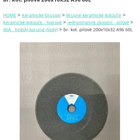
Zahrada
>
>
>
HOME
Keramické brusivo
Brusné keramické kotouče
Plachty
>
>
Keramické kotouče - tvarové
jednostranné zkosení - pilové
>
96A - hnědý korund (šedý)
br. kot. pilové 200x10x32 A96 60L
Žebříky a schůdky
Stavební míchačky
NÁDOBY
Kemping
NÁBYTEK - spojovací materiál a příslušenství
Ploty a pletiva
Úložné boxy na nářadí
Ochranné pomůcky
Keramické brusivo
Brusné keramické kotouče