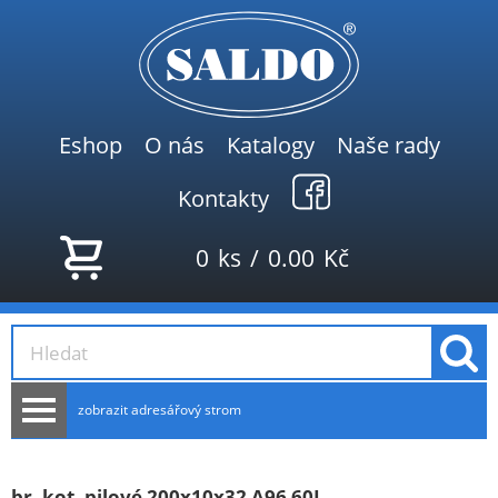
Eshop
O nás
Katalogy
Naše rady
Kontakty
0
ks
/
0.00
Kč
zobrazit adresářový strom
AKCE
NOVINKY
br. kot. pilové 200x10x32 A96 60L