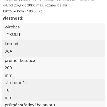
Stavební chemie DenBraven
PPL od 20kg do 30kg, max. rozměr balíku
Dedra nářadí
120x60x60cm
180.00 Kč
Vlastnosti:
Železářství a domácí potřeby
výrobce
Procraft
TYROLIT
Kubis
korund
Prodejna LOUNY - nezařazené
96A
Pracovní oděvy
průměr kotouče
Kouřovina
200
mm
síla kotouče
10
mm
průměr středového otvoru