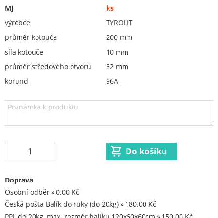
Orovnávací kotouče, orovnávače
MJ
ks
ostření nožů
výrobce
TYROLIT
Redukční vložky pro keramické kotouče
průměr kotouče
200 mm
Flex. kotouče
síla kotouče
10 mm
průměr středového otvoru
32 mm
Brusivo na podložce
korund
96A
Leštění
Vrtací nástroje, vykružováky, závity
Kartáče
Diamantové kotouče a oživovací kameny
Pilové kotouče
Spojovací materiál - sklad Louny
Doprava
Osobní odběr
0.00 Kč
Spojovací materiál Hašpl
Česká pošta Balík do ruky (do 20kg)
180.00 Kč
PPL do 20kg, max. rozměr balíku 120x60x60cm
150.00 Kč