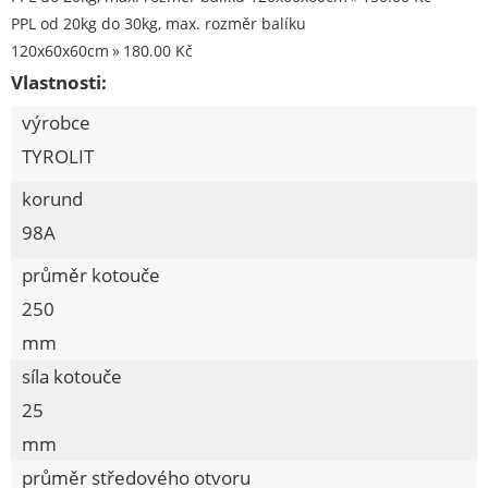
Spojovací materiál - sklad Louny
PPL od 20kg do 30kg, max. rozměr balíku
120x60x60cm
180.00 Kč
Spojovací materiál Hašpl
Vlastnosti:
Stavební chemie DenBraven
výrobce
Dedra nářadí
TYROLIT
Železářství a domácí potřeby
korund
Procraft
98A
Kubis
průměr kotouče
250
Prodejna LOUNY - nezařazené
mm
Pracovní oděvy
síla kotouče
Kouřovina
25
mm
průměr středového otvoru