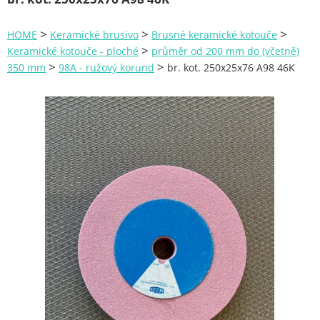
Zahrada
>
>
>
HOME
Keramické brusivo
Brusné keramické kotouče
Plachty
>
Keramické kotouče - ploché
průměr od 200 mm do (včetně)
>
>
350 mm
98A - ružový korund
br. kot. 250x25x76 A98 46K
Žebříky a schůdky
Stavební míchačky
NÁDOBY
Kemping
NÁBYTEK - spojovací materiál a příslušenství
Ploty a pletiva
Úložné boxy na nářadí
Ochranné pomůcky
Keramické brusivo
Brusné keramické kotouče