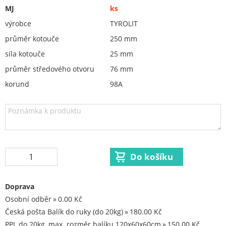
MJ
ks
Brusná keramická tělíska (kotouče na stopce)
výrobce
TYROLIT
brousící segmenty, kameny, pilníky
průměr kotouče
250 mm
Orovnávací kotouče, orovnávače
síla kotouče
25 mm
ostření nožů
průměr středového otvoru
76 mm
Redukční vložky pro keramické kotouče
korund
98A
Flex. kotouče
Brusivo na podložce
Leštění
Vrtací nástroje, vykružováky, závity
Kartáče
Doprava
Diamantové kotouče a oživovací kameny
Osobní odběr
0.00 Kč
Pilové kotouče
Česká pošta Balík do ruky (do 20kg)
180.00 Kč
PPL do 20kg, max. rozměr balíku 120x60x60cm
150.00 Kč