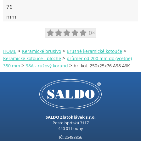
76
mm
0×
>
>
>
HOME
Keramické brusivo
Brusné keramické kotouče
>
Keramické kotouče - ploché
průměr od 200 mm do (včetně)
>
>
350 mm
98A - ružový korund
br. kot. 250x25x76 A98 46K
SALDO Zlatohlávek s.r.o.
Postoloprtská 3117
440 01 Louny
IČ: 25488856