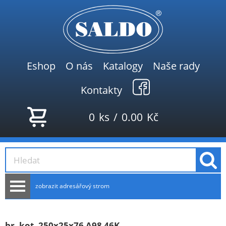
Eshop
O nás
Katalogy
Naše rady
Kontakty
0
ks
/
0.00
Kč
zobrazit adresářový strom
AKCE
NOVINKY
br. kot. 250x25x76 A98 46K