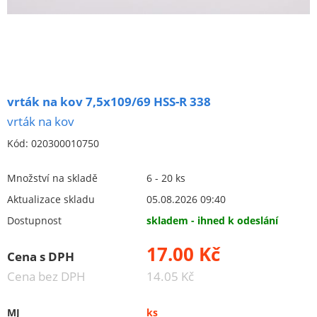
Brusivo na podložce
Leštění
Vrtací nástroje, vykružováky, závity
vrtání do kovu
vrták na kov 7,5x109/69 HSS-R 338
válcová stopka
vrták na kov
HSS
Kód:
020300010750
HSSCo - cobaltové
stupňovité
Množství na skladě
6 - 20 ks
oboustranné vrtáky
Aktualizace skladu
05.08.2026 09:40
sady
Dostupnost
skladem - ihned k odeslání
morse kužel
17.00 Kč
Cena s DPH
vrtání do dřeva
Cena bez DPH
14.05 Kč
vrtání do betonu
MJ
ks