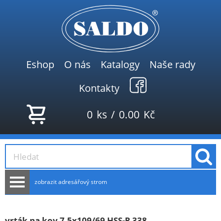
Eshop
O nás
Katalogy
Naše rady
Kontakty
0
ks
/
0.00
Kč
zobrazit adresářový strom
AKCE
NOVINKY
vrták na kov 7,5x109/69 HSS-R 338