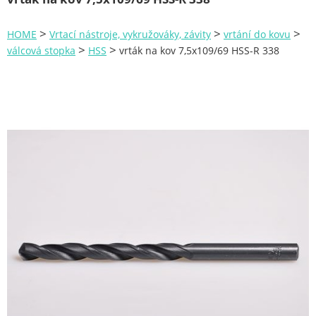
Zahrada
>
>
>
HOME
Vrtací nástroje, vykružováky, závity
vrtání do kovu
Plachty
>
>
válcová stopka
HSS
vrták na kov 7,5x109/69 HSS-R 338
Žebříky a schůdky
Stavební míchačky
NÁDOBY
Kemping
NÁBYTEK - spojovací materiál a příslušenství
Ploty a pletiva
Úložné boxy na nářadí
Ochranné pomůcky
Keramické brusivo
Flex. kotouče