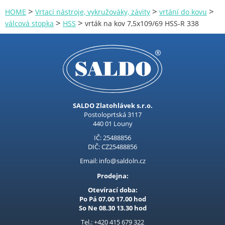
>
>
>
HOME
Vrtací nástroje, vykružováky, závity
vrtání do kovu
>
>
válcová stopka
HSS
vrták na kov 7,5x109/69 HSS-R 338
SALDO Zlatohlávek s.r.o.
Postoloprtská 3117
440 01 Louny
IČ: 25488856
DIČ: CZ25488856
Email: info@saldoln.cz
Prodejna:
Otevírací doba:
Po Pá 07.00 17.00 hod
So Ne 08.30 13.30 hod
Tel.: +420 415 679 322