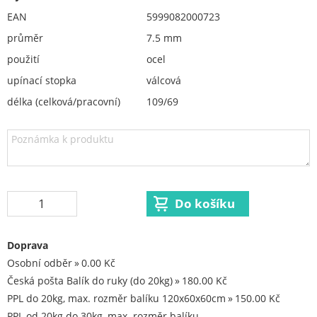
vrtání do skla a keramiky
EAN
5999082000723
Kartáče
průměr
7.5 mm
Diamantové kotouče a oživovací kameny
použití
ocel
Pilové kotouče
upínací stopka
válcová
délka (celková/pracovní)
109/69
Spojovací materiál - sklad Louny
Spojovací materiál Hašpl
Stavební chemie DenBraven
Dedra nářadí
Železářství a domácí potřeby
Doprava
Procraft
Osobní odběr
0.00 Kč
Kubis
Česká pošta Balík do ruky (do 20kg)
180.00 Kč
Prodejna LOUNY - nezařazené
PPL do 20kg, max. rozměr balíku 120x60x60cm
150.00 Kč
PPL od 20kg do 30kg, max. rozměr balíku