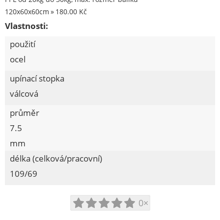
Pracovní oděvy
120x60x60cm
180.00 Kč
Kouřovina
Vlastnosti:
použití
ocel
upínací stopka
válcová
průměr
7.5
mm
délka (celková/pracovní)
109/69
0×