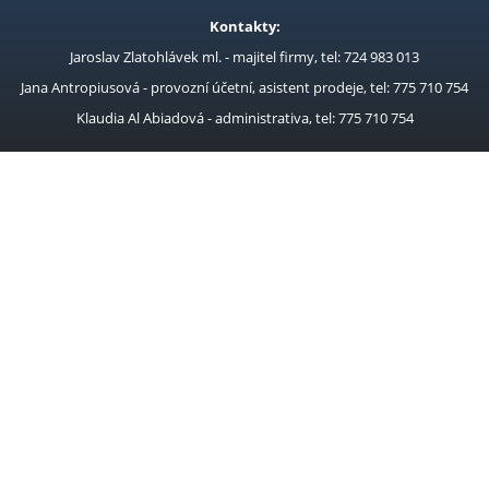
Kontakty:
Jaroslav Zlatohlávek ml. - majitel firmy, tel: 724 983 013
Jana Antropiusová - provozní účetní, asistent prodeje, tel: 775 710 754
Klaudia Al Abiadová - administrativa, tel: 775 710 754