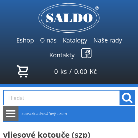
Eshop
O nás
Katalogy
Naše rady
Kontakty
0
ks
/
0.00
Kč
zobrazit adresářový strom
AKCE
vliesové kotouče (szp)
NOVINKY