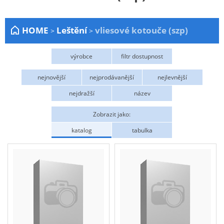
Zahrada
HOME
Leštění
vliesové kotouče (szp)
>
>
Plachty
Žebříky a schůdky
výrobce
filtr dostupnost
Stavební míchačky
TYROLIT
Skladem
nejnovější
nejprodávanější
nejlevnější
NÁDOBY
nejdražší
název
Kemping
Zobrazit jako:
NÁBYTEK - spojovací materiál a příslušenství
katalog
tabulka
Ploty a pletiva
Úložné boxy na nářadí
Ochranné pomůcky
Keramické brusivo
Flex. kotouče