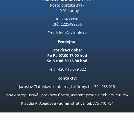
Kubis
Postoloprtská 3117
440 01 Louny
Prodejna LOUNY - nezařazené
IČ: 25488856
DIČ: CZ25488856
Pracovní oděvy
Email: info@saldoln.cz
Kouřovina
Prodejna:
Otevírací doba:
Po Pá 07.00 17.00 hod
So Ne 08.30 13.30 hod
Tel.: +420 415 679 322
Kontakty:
Jaroslav Zlatohlávek ml. - majitel firmy, tel: 724 983 013
Jana Antropiusová - provozní účetní, asistent prodeje, tel: 775 710 754
Klaudia Al Abiadová - administrativa, tel: 775 710 754