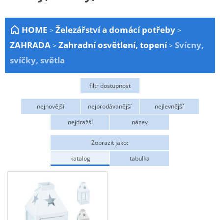
Zahrada
HOME
Železářství a domácí potřeby
>
>
Plachty
ZAHRADA
Zahradní osvětlení, topení
Svícny,
>
>
Žebříky a schůdky
svíčky, světla
Stavební míchačky
NÁDOBY
filtr dostupnost
Kemping
Skladem
nejnovější
nejprodávanější
nejlevnější
NÁBYTEK - spojovací materiál a příslušenství
nejdražší
název
Ploty a pletiva
Zobrazit jako:
Úložné boxy na nářadí
katalog
tabulka
Ochranné pomůcky
Keramické brusivo
Flex. kotouče