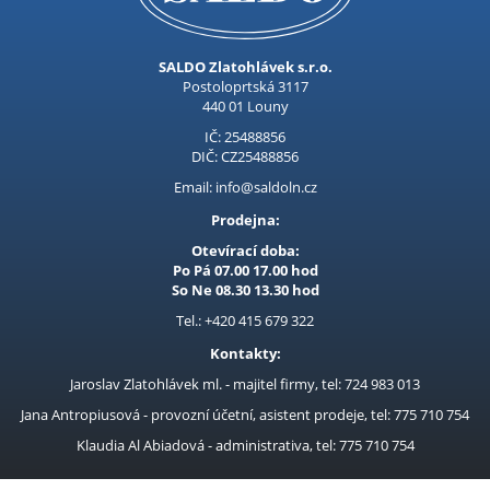
Kubis
Prodejna LOUNY - nezařazené
SALDO Zlatohlávek s.r.o.
Postoloprtská 3117
Pracovní oděvy
440 01 Louny
Kouřovina
IČ: 25488856
DIČ: CZ25488856
Email: info@saldoln.cz
Prodejna:
Otevírací doba:
Po Pá 07.00 17.00 hod
So Ne 08.30 13.30 hod
Tel.: +420 415 679 322
Kontakty:
Jaroslav Zlatohlávek ml. - majitel firmy, tel: 724 983 013
Jana Antropiusová - provozní účetní, asistent prodeje, tel: 775 710 754
Klaudia Al Abiadová - administrativa, tel: 775 710 754