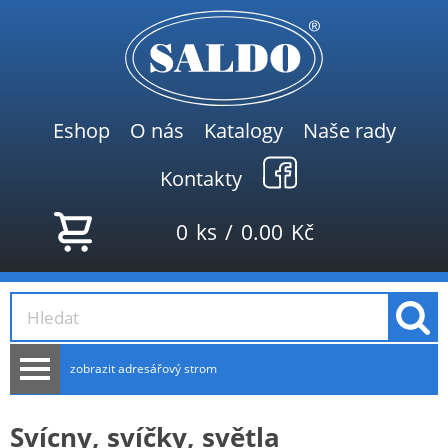
Eshop
O nás
Katalogy
Naše rady
Kontakty
0
ks
/
0.00
Kč
zobrazit adresářový strom
AKCE
Svícny, svíčky, světla
NOVINKY