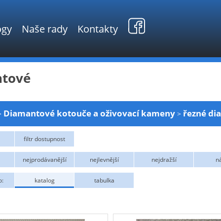
ogy
Naše rady
Kontakty
tové
Diamantové kotouče a oživovací kameny
řezné di
>
>
filtr dostupnost
DIAMOND
DRONCO
nejprodávanější
nejlevnější
nejdražší
n
RHODIUS
TYROLIT
o:
katalog
tabulka