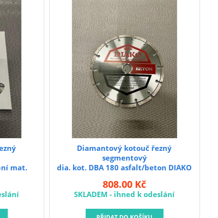
ezný
Diamantový kotouč řezný
segmentový
bní mat.
dia. kot. DBA 180 asfalt/beton DIAKO
808.00 Kč
slání
SKLADEM - ihned k odeslání