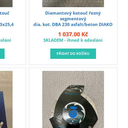
touč
Diamantový kotouč řezný
segmentový
x3x25,4
dia. kot. DBA 230 asfalt/beton DIAKO
1 037.00 Kč
slání
SKLADEM - ihned k odeslání