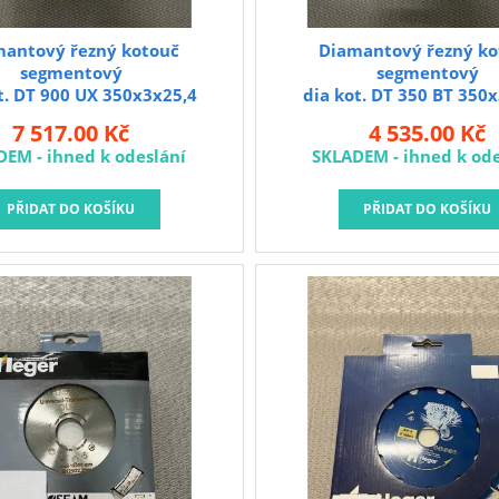
mantový řezný kotouč
Diamantový řezný ko
segmentový
segmentový
t. DT 900 UX 350x3x25,4
dia kot. DT 350 BT 350
7 517.00 Kč
4 535.00 Kč
DEM - ihned k odeslání
SKLADEM - ihned k ode