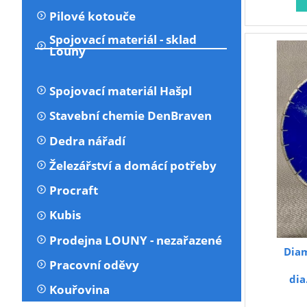
Pilové kotouče
Spojovací materiál - sklad
Louny
Spojovací materiál Hašpl
Stavební chemie DenBraven
Dedra nářadí
Železářství a domácí potřeby
Procraft
Kubis
Prodejna LOUNY - nezařazené
Dia
Pracovní oděvy
dia
Kouřovina