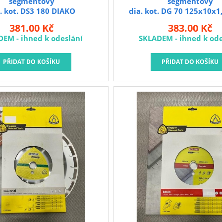
segmentový
segmentový
. kot. DS3 180 DIAKO
dia. kot. DG 70 125x10x1
segment
381.00 Kč
383.00 Kč
DEM - ihned k odeslání
SKLADEM - ihned k ode