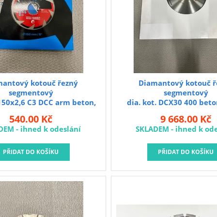
mantový kotouč řezný
Diamantový kotouč ř
segmentový
segmentový
 150x2,6 C3 DCC arm beton,
dia. kot. DCX30 400 beto
žula **
Heger
540.00 Kč
9 668.00 Kč
0 cm dřevěná rukojeť kalené
DEM - ihned k odeslání
SKLADEM - ihned k ode
 třemi řeznými hranami pro
nadný řez Prořezávací pila 300
je víceúčelový ruční nástroj
jména pro prořezávání větví
le i pro další různé práce na
zahradě.