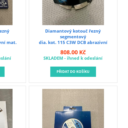
ezný
Diamantový kotouč řezný
segmentový
vní mat.
dia. kot. 115 C3W DCB abrazivní
mat.,omítka
808.00 Kč
slání
SKLADEM - ihned k odeslání