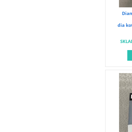
Dia
dia ko
SKLA