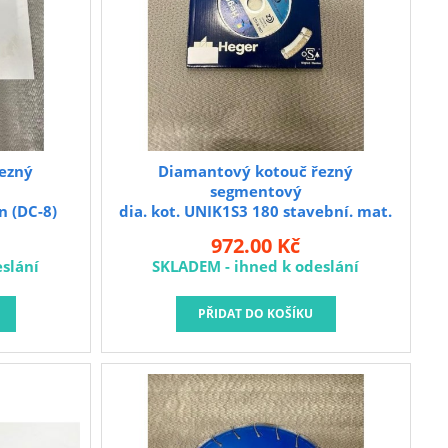
ezný
Diamantový kotouč řezný
segmentový
n (DC-8)
dia. kot. UNIK1S3 180 stavební. mat.
Heger
972.00 Kč
slání
SKLADEM - ihned k odeslání