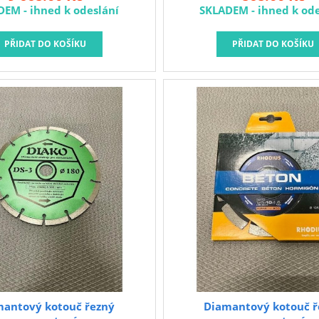
DEM - ihned k odeslání
SKLADEM - ihned k ode
mantový kotouč řezný
Diamantový kotouč ř