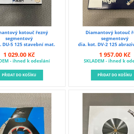
mantový kotouč řezný
Diamantový kotouč ř
segmentový
segmentový
t. DU-5 125 stavební mat.
dia. kot. DV-2 125 abrazi
Heger
Heger
1 029.00 Kč
1 957.00 Kč
DEM - ihned k odeslání
SKLADEM - ihned k ode