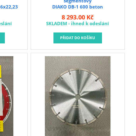
segmentový
,6x22,23
DIAKO DB-1 600 beton
8 293.00 Kč
slání
SKLADEM - ihned k odeslání