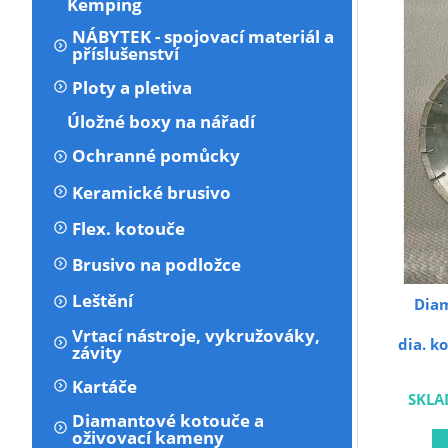
Kemping
NÁBYTEK - spojovací materiál a
příslušenství
Ploty a pletiva
Úložné boxy na nářadí
Ochranné pomůcky
Keramické brusivo
Flex. kotouče
Brusivo na podložce
Leštění
Dia
Vrtací nástroje, vykružováky,
dia. k
závity
Kartáče
SKLA
Diamantové kotouče a
oživovací kameny