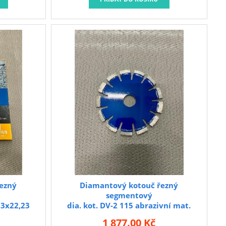
ezný
Diamantový kotouč řezný
segmentový
,3x22,23
dia. kot. DV-2 115 abrazivní mat.
Heger
1 877.00 Kč