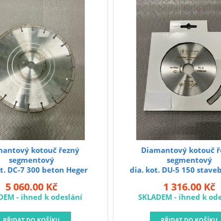
mantový kotouč řezný
Diamantový kotouč ř
segmentový
segmentový
ot. DC-7 300 beton Heger
dia. kot. DU-5 150 stave
Heger
5 060.00 Kč
1 316.00 Kč
DEM - ihned k odeslání
SKLADEM - ihned k ode