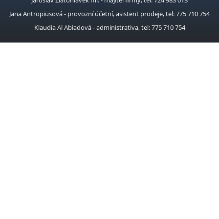
Jaroslav Zlatohlávek ml. - majitel firmy, tel: 724 983 013
Jana Antropiusová - provozní účetní, asistent prodeje, tel: 775 710 754
Klaudia Al Abiadová - administrativa, tel: 775 710 754