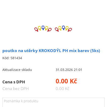
Brusivo na podložce
Leštění
Vrtací nástroje, vykružováky, závity
Kartáče
Diamantové kotouče a oživovací kameny
Pilové kotouče
poutko na utěrky KROKODÝL PH mix barev (5ks)
Spojovací materiál - sklad Louny
Kód:
581434
Spojovací materiál Hašpl
Aktualizace skladu
31.03.2026 21:01
Stavební chemie DenBraven
0.00 Kč
Cena s DPH
Dedra nářadí
Cena bez DPH
0.00 Kč
Železářství a domácí potřeby
Cenové akce