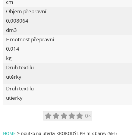
DĚTSKÉ ZBOŽÍ
cm
Objem přepravní
PŘEPRAVKY
0,008064
VÝROBKY DŘEVĚNÉ
dm3
ZAVAŘOVACÍ PROGRAM
Hmotnost přepravní
LŽÍCE NA OBUV, REGÁLY, STOJANY
0,014
POTŘEBY PRO ÚKLID
kg
POTŘEBY PRO MYTÍ
Druh textilu
utěrky
SÁČKY, FÓLIE
BYTOVÉ DOPLŇKY
Druh textilu
utierky
TEPLOMĚRY, MINUTNÍKY
VÁNOČNÍ ZBOŽÍ
0×
NÁKUPNÍ TAŠKY
Procraft
>
HOME
poutko na utěrky KROKODÝL PH mix barev (5ks)