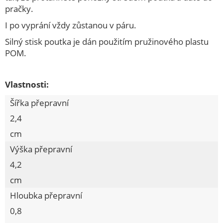
pračky.
VĚDRA, ŠKOPKY
I po vyprání vždy zůstanou v páru.
KOUPELNOVÉ DOPLŇKY
Silný stisk poutka je dán použitím pružinového plastu
ŽEHLENÍ, SUŠENÍ, VĚŠENÍ
POM.
Kolíčky na prádlo, šňůry
Vlastnosti:
Sušáky
Šířka přepravní
Háčky, věšáky
2,4
Přísavka náhradní
cm
Háček Twenty PH
Výška přepravní
Věšák, tyč na dveře, dvířka, zásuvky
4,2
Háček samolepicí nerez
cm
KOŠE, KOŠÍKY
Hloubka přepravní
DÓZY, BOXY, CHLEBOVKY
0,8