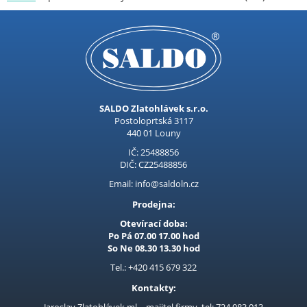
Kubis
Prodejna LOUNY - nezařazené
Pracovní oděvy
Kouřovina
SALDO Zlatohlávek s.r.o.
Postoloprtská 3117
440 01 Louny
IČ: 25488856
DIČ: CZ25488856
Email: info@saldoln.cz
Prodejna:
Otevírací doba:
Po Pá 07.00 17.00 hod
So Ne 08.30 13.30 hod
Tel.: +420 415 679 322
Kontakty: