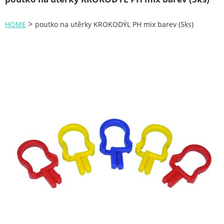
Zahrada
>
HOME
poutko na utěrky KROKODÝL PH mix barev (5ks)
Plachty
Žebříky a schůdky
Stavební míchačky
NÁDOBY
Kemping
NÁBYTEK - spojovací materiál a příslušenství
Ploty a pletiva
Úložné boxy na nářadí
Ochranné pomůcky
Keramické brusivo
Flex. kotouče