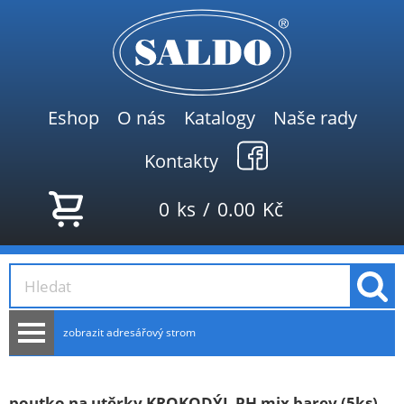
Eshop
O nás
Katalogy
Naše rady
Kontakty
0
ks
/
0.00
Kč
zobrazit adresářový strom
AKCE
NOVINKY
poutko na utěrky KROKODÝL PH mix barev (5ks)