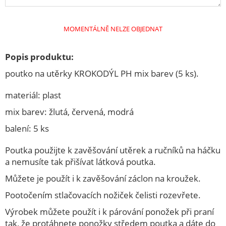
ELEKTRO
KAMNA
MOMENTÁLNĚ NELZE OBJEDNAT
KUCHYŇSKÉ POTŘEBY
Popis produktu:
M.A.T.ýsek
poutko na utěrky KROKODÝL PH mix barev (5 ks).
Speciální akce
ZAHRADA
materiál: plast
mix barev: žlutá, červená, modrá
ŽELEZÁŘSTVÍ
balení: 5 ks
DOMÁCNOST
POTŘEBY PRO PEČENÍ
Poutka použijte k zavěšování utěrek a ručníků na háčku
a nemusíte tak přišívat látková poutka.
KUCHYŇSKÉ NÁČINÍ
Můžete je použít i k zavěšování záclon na kroužek.
NOŽÍŘSKÉ VÝROBKY
Pootočením stlačovacích nožiček čelisti rozevřete.
OSTATNÍ
Výrobek můžete použít i k párování ponožek při praní
TERMONÁDOBY
tak, že protáhnete ponožky středem poutka a dáte do