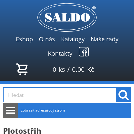
Eshop
O nás
Katalogy
Naše rady
Kontakty
0
ks
/
0.00
Kč
zobrazit adresářový strom
AKCE
Plotostřih
NOVINKY