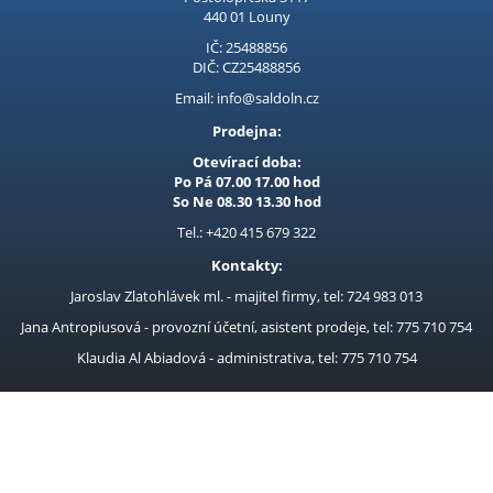
Kubis
440 01 Louny
IČ: 25488856
Prodejna LOUNY - nezařazené
DIČ: CZ25488856
Pracovní oděvy
Email: info@saldoln.cz
Prodejna:
Kouřovina
Otevírací doba:
Po Pá 07.00 17.00 hod
So Ne 08.30 13.30 hod
Tel.: +420 415 679 322
Kontakty:
Jaroslav Zlatohlávek ml. - majitel firmy, tel: 724 983 013
Jana Antropiusová - provozní účetní, asistent prodeje, tel: 775 710 754
Klaudia Al Abiadová - administrativa, tel: 775 710 754