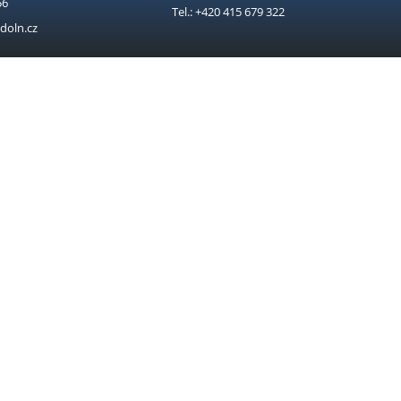
56
Tel.: +420 415 679 322
doln.cz