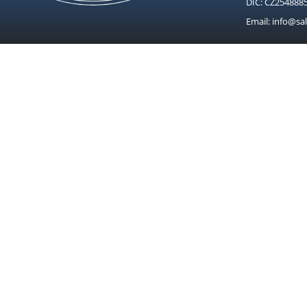
DIČ: CZ254888
Email: info@sal