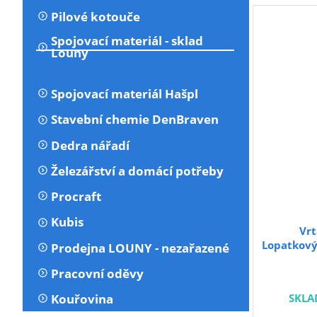
Pilové kotouče
Spojovací materiál - sklad
Louny
Spojovací materiál Hašpl
Stavební chemie DenBraven
Dedra nářadí
Železářství a domácí potřeby
Procraft
Kubis
Vrt
Lopatkový
Prodejna LOUNY - nezařazené
Pracovní oděvy
SKLA
Kouřovina