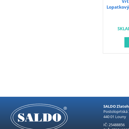
Vrt
Lopatkový
SKLA
SALDO Zlatohl
Postoloprtská
440 01 Louny
IČ: 25488856