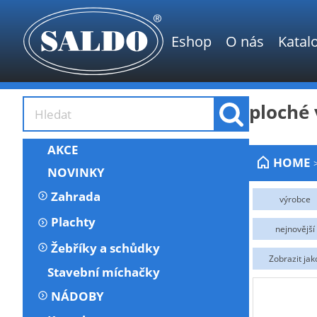
Eshop
O nás
Katal
ploché 
AKCE
HOME
NOVINKY
Zahrada
výrobce
DEDRA
Skladem
Plachty
nejnovější
Žebříky a schůdky
Zobrazit jak
Stavební míchačky
NÁDOBY