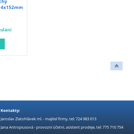
ochý
a 14x152mm
slání
Kontakty:
Jaroslav Zlatohlávek ml. - majitel firmy, tel: 724 983 013
Jana Antropiusová - provozní účetní, asistent prodeje, tel: 775 710 754