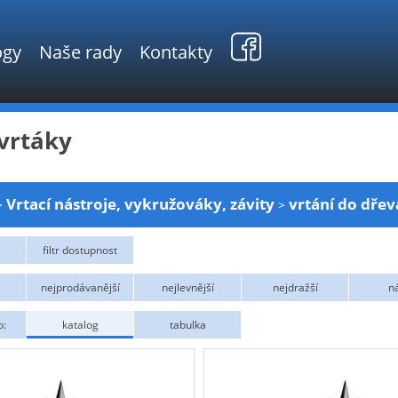
ogy
Naše rady
Kontakty
vrtáky
Vrtací nástroje, vykružováky, závity
vrtání do dřev
>
>
filtr dostupnost
nejprodávanější
nejlevnější
nejdražší
n
o:
katalog
tabulka