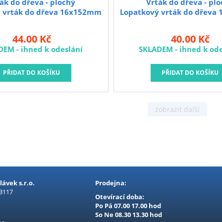
ák do dřeva - plochý
Vrták do dřeva - pl
 vrták do dřeva 16x152mm
Lopatkový vrták do dřev
44.00 Kč
40.00 Kč
DEM - ihned k odeslání
SKLADEM - ihned k ode
ávek s.r.o.
Prodejna:
 3117
Otevírací doba:
Po Pá 07.00 17.00 hod
So Ne 08.30 13.30 hod