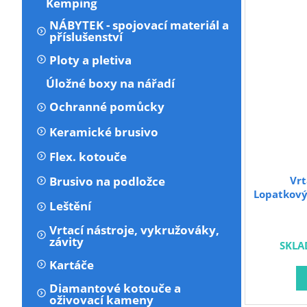
Kemping
NÁBYTEK - spojovací materiál a
příslušenství
Ploty a pletiva
Úložné boxy na nářadí
Ochranné pomůcky
Keramické brusivo
Flex. kotouče
Vrt
Brusivo na podložce
Lopatkový
Leštění
Vrtací nástroje, vykružováky,
závity
SKLA
Kartáče
Diamantové kotouče a
oživovací kameny