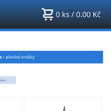
0
ks
/
0.00
Kč
a
ploché vrtáky
>
ázev