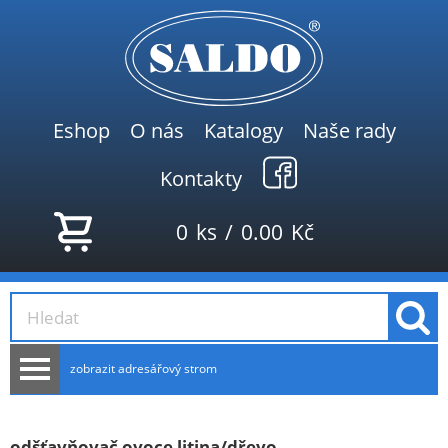
Eshop
O nás
Katalogy
Naše rady
Kontakty
0
ks
/
0.00
Kč
zobrazit adresářový strom
AKCE
NOVINKY
odšťavňovač ovoce litina/dřevo