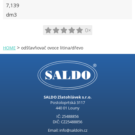
SÁČKY, FÓLIE
7,139
dm3
BYTOVÉ DOPLŇKY
TEPLOMĚRY, MINUTNÍKY
0×
VÁNOČNÍ ZBOŽÍ
>
HOME
odšťavňovač ovoce litina/dřevo
NÁKUPNÍ TAŠKY
Procraft
Kubis
Prodejna LOUNY - nezařazené
Pracovní oděvy
SALDO Zlatohlávek s.r.o.
Kouřovina
Postoloprtská 3117
440 01 Louny
IČ: 25488856
DIČ: CZ25488856
Email: info@saldoln.cz