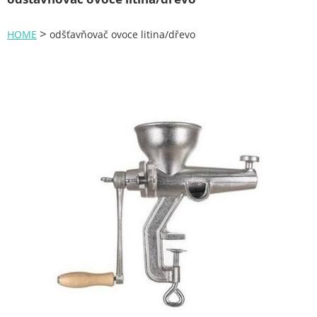
Zahrada
>
HOME
odšťavňovač ovoce litina/dřevo
Plachty
Žebříky a schůdky
Stavební míchačky
NÁDOBY
Kemping
NÁBYTEK - spojovací materiál a příslušenství
Ploty a pletiva
Úložné boxy na nářadí
Ochranné pomůcky
Keramické brusivo
Flex. kotouče