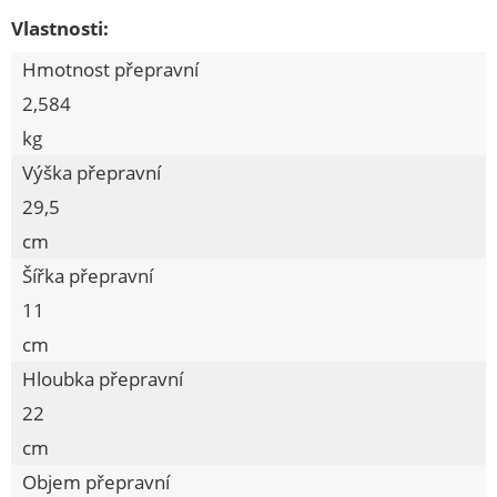
Vlastnosti:
VĚDRA, ŠKOPKY
Hmotnost přepravní
KOUPELNOVÉ DOPLŇKY
2,584
ŽEHLENÍ, SUŠENÍ, VĚŠENÍ
kg
KOŠE, KOŠÍKY
Výška přepravní
DÓZY, BOXY, CHLEBOVKY
29,5
DĚTSKÉ ZBOŽÍ
cm
PŘEPRAVKY
Šířka přepravní
11
VÝROBKY DŘEVĚNÉ
cm
ZAVAŘOVACÍ PROGRAM
Hloubka přepravní
LŽÍCE NA OBUV, REGÁLY, STOJANY
22
POTŘEBY PRO ÚKLID
cm
POTŘEBY PRO MYTÍ
Objem přepravní