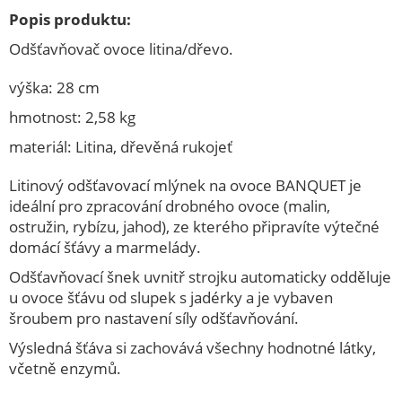
ELEKTRO
Popis produktu:
KAMNA
Odšťavňovač ovoce litina/dřevo.
KUCHYŇSKÉ POTŘEBY
výška: 28 cm
M.A.T.ýsek
hmotnost: 2,58 kg
Speciální akce
materiál: Litina, dřevěná rukojeť
ZAHRADA
Litinový odšťavovací mlýnek na ovoce BANQUET je
ŽELEZÁŘSTVÍ
ideální pro zpracování drobného ovoce (malin,
ostružin, rybízu, jahod), ze kterého připravíte výtečné
DOMÁCNOST
domácí šťávy a marmelády.
POTŘEBY PRO PEČENÍ
Odšťavňovací šnek uvnitř strojku automaticky odděluje
u ovoce šťávu od slupek s jadérky a je vybaven
KUCHYŇSKÉ NÁČINÍ
šroubem pro nastavení síly odšťavňování.
NOŽÍŘSKÉ VÝROBKY
Výsledná šťáva si zachovává všechny hodnotné látky,
OSTATNÍ
včetně enzymů.
TERMONÁDOBY