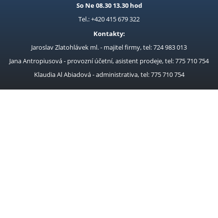
So Ne 08.30 13.30 hod
Tel.: +420 415 679 322
Kontakty:
Jaroslav Zlatohlávek ml. - majitel firmy, tel: 724 983 013
Jana Antropiusová - provozní účetní, asistent prodeje, tel: 775 710 754
Klaudia Al Abiadová - administrativa, tel: 775 710 754