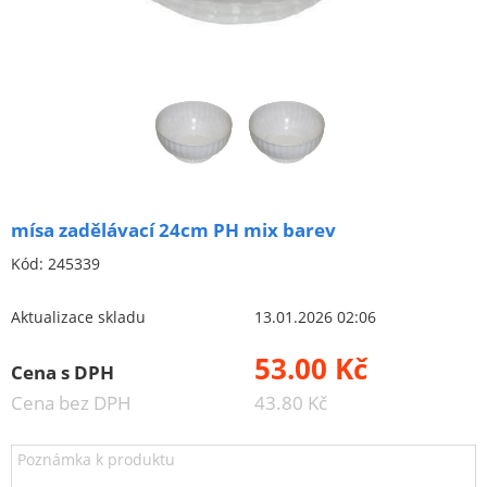
Brusivo na podložce
Leštění
Vrtací nástroje, vykružováky, závity
Kartáče
Diamantové kotouče a oživovací kameny
Pilové kotouče
mísa zadělávací 24cm PH mix barev
Spojovací materiál - sklad Louny
Kód:
245339
Spojovací materiál Hašpl
Aktualizace skladu
13.01.2026 02:06
Stavební chemie DenBraven
53.00 Kč
Cena s DPH
Dedra nářadí
Cena bez DPH
43.80 Kč
Železářství a domácí potřeby
Cenové akce