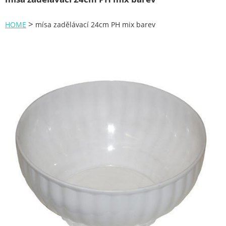
Zahrada
>
HOME
mísa zadělávací 24cm PH mix barev
Plachty
Žebříky a schůdky
Stavební míchačky
NÁDOBY
Kemping
NÁBYTEK - spojovací materiál a příslušenství
Ploty a pletiva
Úložné boxy na nářadí
Ochranné pomůcky
Keramické brusivo
Flex. kotouče