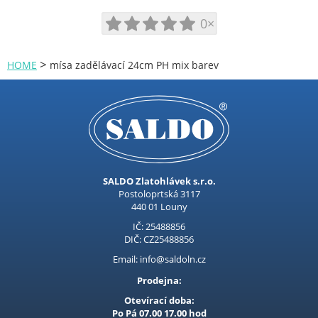
SÁČKY, FÓLIE
0×
BYTOVÉ DOPLŇKY
TEPLOMĚRY, MINUTNÍKY
>
HOME
mísa zadělávací 24cm PH mix barev
VÁNOČNÍ ZBOŽÍ
NÁKUPNÍ TAŠKY
Procraft
Kubis
SALDO Zlatohlávek s.r.o.
Prodejna LOUNY - nezařazené
Postoloprtská 3117
440 01 Louny
Pracovní oděvy
IČ: 25488856
DIČ: CZ25488856
Kouřovina
Email: info@saldoln.cz
Prodejna:
Otevírací doba:
Po Pá 07.00 17.00 hod