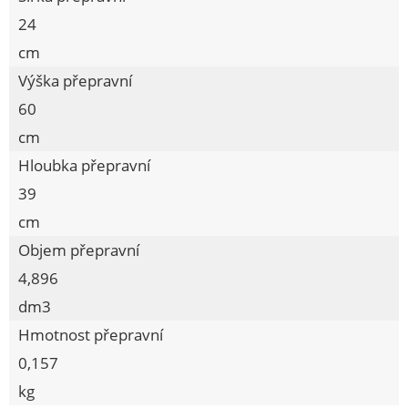
24
VĚDRA, ŠKOPKY
cm
KOUPELNOVÉ DOPLŇKY
Výška přepravní
ŽEHLENÍ, SUŠENÍ, VĚŠENÍ
60
KOŠE, KOŠÍKY
cm
DÓZY, BOXY, CHLEBOVKY
Hloubka přepravní
DĚTSKÉ ZBOŽÍ
39
cm
PŘEPRAVKY
Objem přepravní
VÝROBKY DŘEVĚNÉ
4,896
ZAVAŘOVACÍ PROGRAM
dm3
LŽÍCE NA OBUV, REGÁLY, STOJANY
Hmotnost přepravní
POTŘEBY PRO ÚKLID
0,157
POTŘEBY PRO MYTÍ
kg