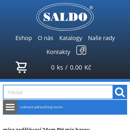
Eshop
O nás
Katalogy
Naše rady
Kontakty
0
ks
/
0.00
Kč
zobrazit adresářový strom
AKCE
NOVINKY
mísa zadělávací 24cm PH mix barev