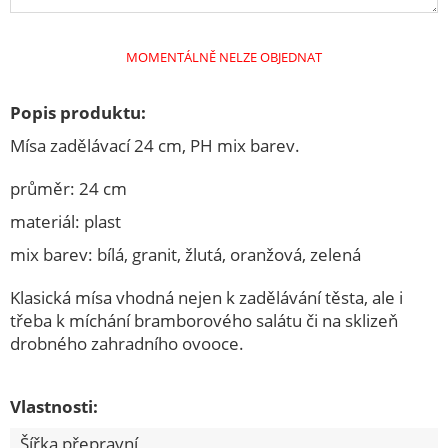
ELEKTRO
KAMNA
MOMENTÁLNĚ NELZE OBJEDNAT
KUCHYŇSKÉ POTŘEBY
Popis produktu:
M.A.T.ýsek
Mísa zadělávací 24 cm, PH mix barev.
Speciální akce
ZAHRADA
průměr: 24 cm
materiál: plast
ŽELEZÁŘSTVÍ
mix barev: bílá, granit, žlutá, oranžová, zelená
DOMÁCNOST
POTŘEBY PRO PEČENÍ
Klasická mísa vhodná nejen k zadělávání těsta, ale i
třeba k míchání bramborového salátu či na sklizeň
KUCHYŇSKÉ NÁČINÍ
drobného zahradního ovooce.
NOŽÍŘSKÉ VÝROBKY
OSTATNÍ
Vlastnosti:
TERMONÁDOBY
Šířka přepravní