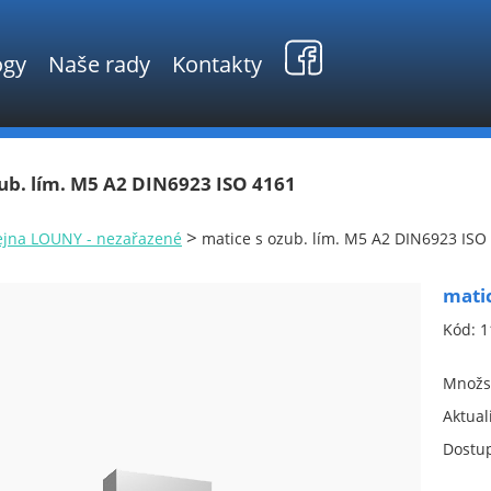
ogy
Naše rady
Kontakty
ub. lím. M5 A2 DIN6923 ISO 4161
>
ejna LOUNY - nezařazené
matice s ozub. lím. M5 A2 DIN6923 ISO
matic
Kód:
1
Množst
Aktual
Dostu