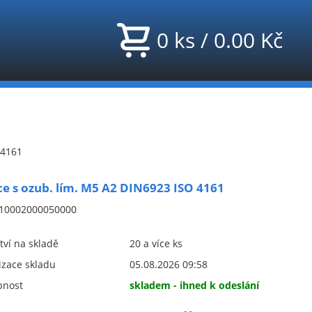
0
ks
/
0.00
Kč
 4161
e s ozub. lím. M5 A2 DIN6923 ISO 4161
10002000050000
ví na skladě
20 a více ks
izace skladu
05.08.2026 09:58
pnost
skladem - ihned k odeslání