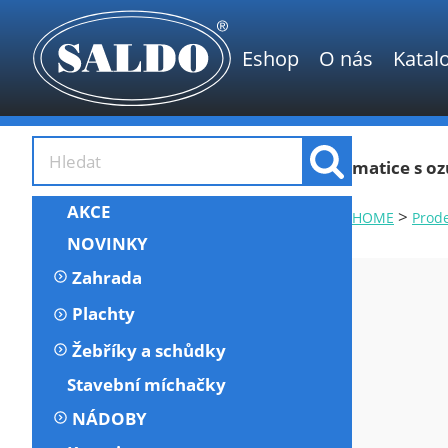
Eshop
O nás
Katal
matice s oz
AKCE
>
HOME
Prod
NOVINKY
Zahrada
Plachty
Žebříky a schůdky
Stavební míchačky
NÁDOBY