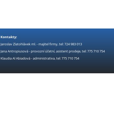
Kontakty:
Jaroslav Zlatohlávek ml. - majitel firmy, tel: 724 983 013
Jana Antropiusová - provozní účetní, asistent prodeje, tel: 775 710 754
Klaudia Al Abiadová - administrativa, tel: 775 710 754