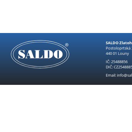
SALDO Zlatohl
Postoloprtská
440 01 Louny
IČ: 25488856
DIČ: CZ254888
Email: info@sal