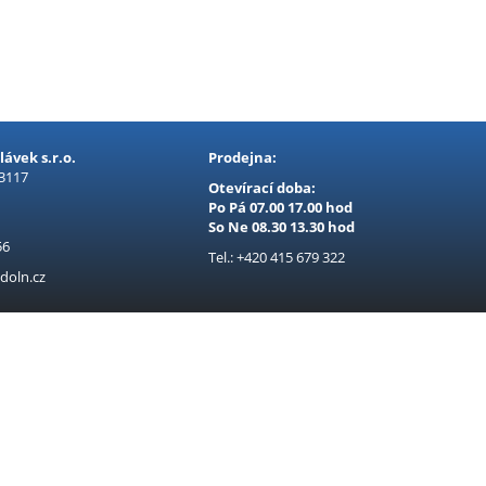
ávek s.r.o.
Prodejna:
 3117
Otevírací doba:
Po Pá 07.00 17.00 hod
So Ne 08.30 13.30 hod
56
Tel.: +420 415 679 322
doln.cz