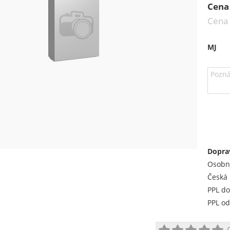
Cena
Cena
MJ
Dopra
Osobn
Česká 
PPL do
PPL od