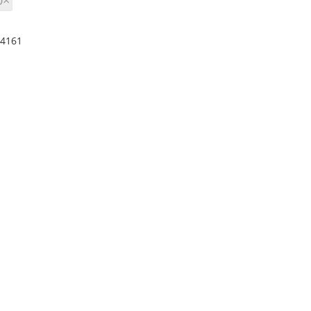
0×
 4161