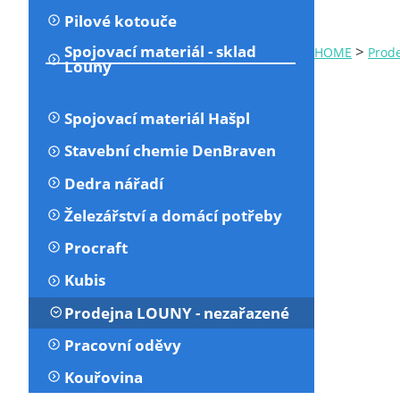
Pilové kotouče
Spojovací materiál - sklad
>
HOME
Prod
Louny
Spojovací materiál Hašpl
Stavební chemie DenBraven
Dedra nářadí
Železářství a domácí potřeby
Procraft
Kubis
Prodejna LOUNY - nezařazené
Pracovní oděvy
Kouřovina