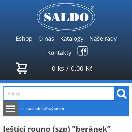
Eshop
O nás
Katalogy
Naše rady
Kontakty
0
ks
/
0.00
Kč
zobrazit adresářový strom
AKCE
leštící rouno (szp) ”beránek”
NOVINKY