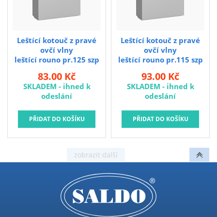
Brusivo na podložce
Leštění
Vrtací nástroje, vykružováky, závity
Leštící kotouč z pravé
Leštící kotouč z pravé
ovčí vlny
ovčí vlny
Kartáče
leštící rouno pr.125 szp
leštící rouno pr.115 szp
Diamantové kotouče a oživovací kameny
83.00 Kč
93.00 Kč
SKLADEM - ihned k
SKLADEM - ihned k
Pilové kotouče
odeslání
odeslání
Spojovací materiál - sklad Louny
Spojovací materiál Hašpl
Stavební chemie DenBraven
Dedra nářadí
Železářství a domácí potřeby
Procraft