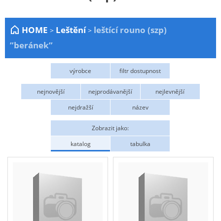
Zahrada
HOME
Leštění
leštící rouno (szp)
>
>
Plachty
”beránek”
Žebříky a schůdky
Stavební míchačky
výrobce
filtr dostupnost
NÁDOBY
ABRASIV
Skladem
nejnovější
nejprodávanější
nejlevnější
Kemping
nejdražší
název
NÁBYTEK - spojovací materiál a příslušenství
Zobrazit jako:
Ploty a pletiva
katalog
tabulka
Úložné boxy na nářadí
Ochranné pomůcky
Keramické brusivo
Flex. kotouče