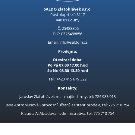
Kubis
SALDO Zlatohlávek s.r.o.
Prodejna LOUNY - nezařazené
Postoloprtská 3117
440 01 Louny
Pracovní oděvy
IČ: 25488856
DIČ: CZ25488856
Kouřovina
Email: info@saldoln.cz
Prodejna:
Otevírací doba:
Po Pá 07.00 17.00 hod
So Ne 08.30 13.30 hod
Tel.: +420 415 679 322
Kontakty:
Jaroslav Zlatohlávek ml. - majitel firmy, tel: 724 983 013
Jana Antropiusová - provozní účetní, asistent prodeje, tel: 775 710 754
Klaudia Al Abiadová - administrativa, tel: 775 710 754