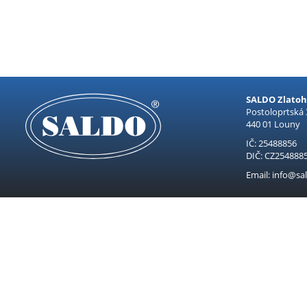
SALDO Zlatohl
Postoloprtská
440 01 Louny
IČ: 25488856
DIČ: CZ254888
Email: info@sal