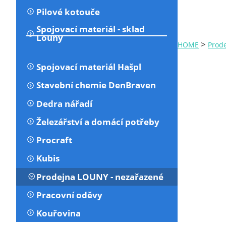
Pilové kotouče
Spojovací materiál - sklad
Louny
>
HOME
Prod
Spojovací materiál Hašpl
Stavební chemie DenBraven
Dedra nářadí
Železářství a domácí potřeby
Procraft
Kubis
Prodejna LOUNY - nezařazené
Pracovní oděvy
Kouřovina