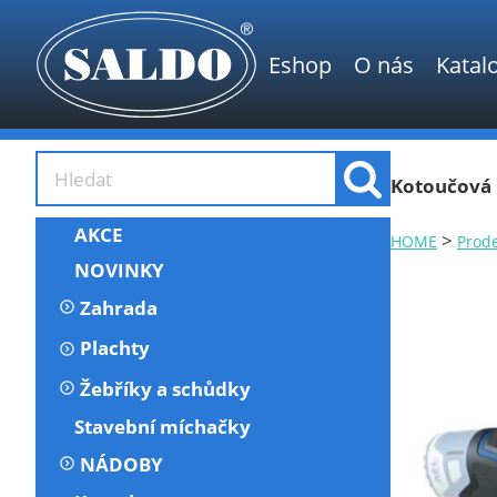
Eshop
O nás
Katal
Kotoučová 
AKCE
>
HOME
Prod
NOVINKY
Zahrada
Plachty
Žebříky a schůdky
Stavební míchačky
NÁDOBY