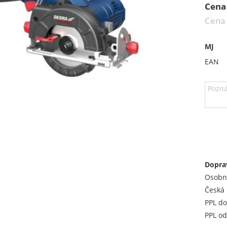
Cena
Cena
MJ
EAN
Dopra
Osobn
Česká 
PPL do
PPL od