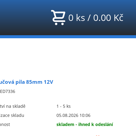
0
ks
/
0.00
Kč
učová pila 85mm 12V
ED7336
ví na skladě
1 - 5 ks
izace skladu
05.08.2026 10:06
pnost
skladem - ihned k odeslání