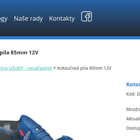
ogy
Naše rady
Kontakty
pila 85mm 12V
>
ejna LOUNY - nezařazené
Kotoučová pila 85mm 12V
Koto
Kód:
D
Množst
Aktual
Dostu