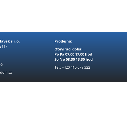
ávek s.r.o.
Prodejna:
 3117
Otevírací doba:
Po Pá 07.00 17.00 hod
So Ne 08.30 13.30 hod
56
Tel.: +420 415 679 322
doln.cz