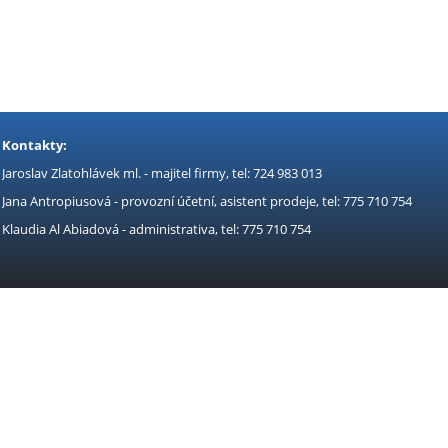
Kontakty:
Jaroslav Zlatohlávek ml. - majitel firmy, tel: 724 983 013
Jana Antropiusová - provozní účetní, asistent prodeje, tel: 775 710 754
Klaudia Al Abiadová - administrativa, tel: 775 710 754