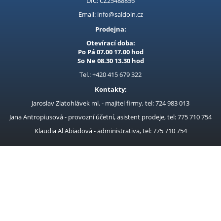
DIČ: CZ25488856
Prodejna LOUNY - nezařazené
Email: info@saldoln.cz
Prodejna:
Pracovní oděvy
Otevírací doba:
Kouřovina
Po Pá 07.00 17.00 hod
So Ne 08.30 13.30 hod
Tel.: +420 415 679 322
Kontakty:
Jaroslav Zlatohlávek ml. - majitel firmy, tel: 724 983 013
Jana Antropiusová - provozní účetní, asistent prodeje, tel: 775 710 754
Klaudia Al Abiadová - administrativa, tel: 775 710 754