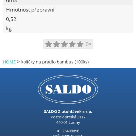
dm3
PŘEPRAVKY
Hmotnost přepravní
VÝROBKY DŘEVĚNÉ
0,52
ZAVAŘOVACÍ PROGRAM
kg
LŽÍCE NA OBUV, REGÁLY, STOJANY
0×
POTŘEBY PRO ÚKLID
POTŘEBY PRO MYTÍ
>
HOME
kolíčky na prádlo bambus (100ks)
SÁČKY, FÓLIE
BYTOVÉ DOPLŇKY
TEPLOMĚRY, MINUTNÍKY
VÁNOČNÍ ZBOŽÍ
NÁKUPNÍ TAŠKY
SALDO Zlatohlávek s.r.o.
Postoloprtská 3117
Procraft
440 01 Louny
IČ: 25488856
Kubis