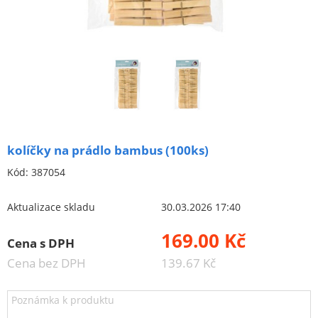
Brusivo na podložce
Leštění
Vrtací nástroje, vykružováky, závity
Kartáče
Diamantové kotouče a oživovací kameny
Pilové kotouče
kolíčky na prádlo bambus (100ks)
Spojovací materiál - sklad Louny
Kód:
387054
Spojovací materiál Hašpl
Aktualizace skladu
30.03.2026 17:40
Stavební chemie DenBraven
169.00 Kč
Cena s DPH
Dedra nářadí
Cena bez DPH
139.67 Kč
Železářství a domácí potřeby
Cenové akce