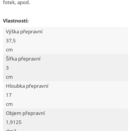
fotek, apod.
VĚDRA, ŠKOPKY
KOUPELNOVÉ DOPLŇKY
Vlastnosti:
ŽEHLENÍ, SUŠENÍ, VĚŠENÍ
Výška přepravní
37,5
Kolíčky na prádlo, šňůry
cm
Kolíčky PH
Šířka přepravní
Šňůra lanko + PH potah
3
Šňůra tkanina + PH potah
cm
Sušáky
Hloubka přepravní
Háčky, věšáky
17
KOŠE, KOŠÍKY
cm
DÓZY, BOXY, CHLEBOVKY
Objem přepravní
DĚTSKÉ ZBOŽÍ
1,9125