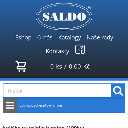
Eshop
O nás
Katalogy
Naše rady
Kontakty
0
ks
/
0.00
Kč
zobrazit adresářový strom
AKCE
NOVINKY
kolíčky na prádlo bambus (100ks)