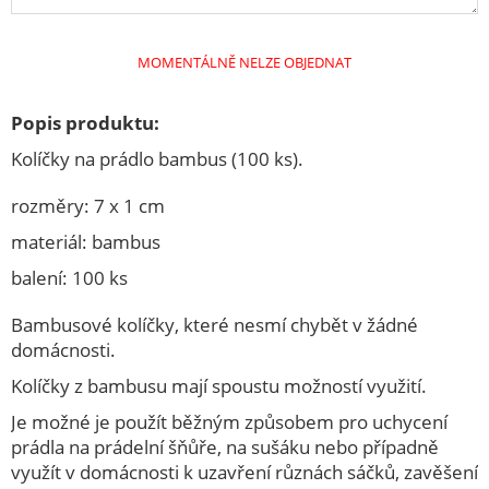
ELEKTRO
KAMNA
MOMENTÁLNĚ NELZE OBJEDNAT
KUCHYŇSKÉ POTŘEBY
Popis produktu:
M.A.T.ýsek
Kolíčky na prádlo bambus (100 ks).
Speciální akce
ZAHRADA
rozměry: 7 x 1 cm
materiál: bambus
ŽELEZÁŘSTVÍ
balení: 100 ks
DOMÁCNOST
POTŘEBY PRO PEČENÍ
Bambusové kolíčky, které nesmí chybět v žádné
domácnosti.
KUCHYŇSKÉ NÁČINÍ
Kolíčky z bambusu mají spoustu možností využití.
NOŽÍŘSKÉ VÝROBKY
Je možné je použít běžným způsobem pro uchycení
OSTATNÍ
prádla na prádelní šňůře, na sušáku nebo případně
využít v domácnosti k uzavření různách sáčků, zavěšení
TERMONÁDOBY