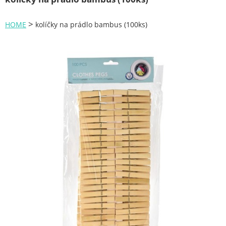
Zahrada
>
HOME
kolíčky na prádlo bambus (100ks)
Plachty
Žebříky a schůdky
Stavební míchačky
NÁDOBY
Kemping
NÁBYTEK - spojovací materiál a příslušenství
Ploty a pletiva
Úložné boxy na nářadí
Ochranné pomůcky
Keramické brusivo
Flex. kotouče