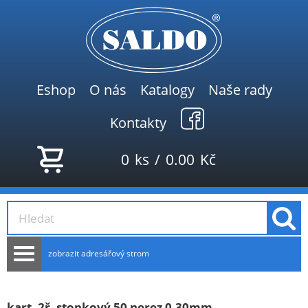
Eshop
O nás
Katalogy
Naše rady
Kontakty
0
ks
/
0.00
Kč
zobrazit adresářový strom
AKCE
NOVINKY
kart. 2ř. stopkový 50 nerez 0,30mm