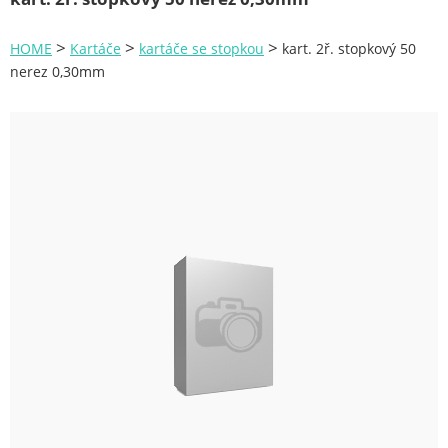
Zahrada
>
>
>
HOME
Kartáče
kartáče se stopkou
kart. 2ř. stopkový 50
Plachty
nerez 0,30mm
Žebříky a schůdky
Stavební míchačky
NÁDOBY
Kemping
NÁBYTEK - spojovací materiál a příslušenství
Ploty a pletiva
Úložné boxy na nářadí
Ochranné pomůcky
Keramické brusivo
Flex. kotouče