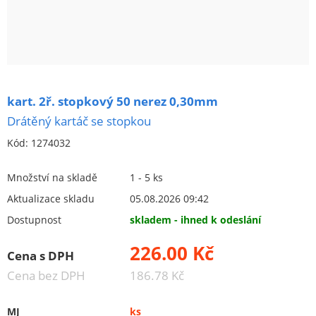
Brusivo na podložce
Leštění
Vrtací nástroje, vykružováky, závity
Kartáče
kart. 2ř. stopkový 50 nerez 0,30mm
ruční kartáče
Drátěný kartáč se stopkou
okružní kartáče
Kód:
1274032
komínové (rourové) kartáče
nástavce ke komínovým kartáčům
Množství na skladě
1 - 5 ks
kominický strojky - komínové růžice
Aktualizace skladu
05.08.2026 09:42
upínací stopky ke kartáčům
Dostupnost
skladem - ihned k odeslání
koncové kartáče
226.00 Kč
Cena s DPH
zbraňové kartáče
Cena bez DPH
186.78 Kč
kartáče se stopkou
hrnkové kartáče (želva)
MJ
ks