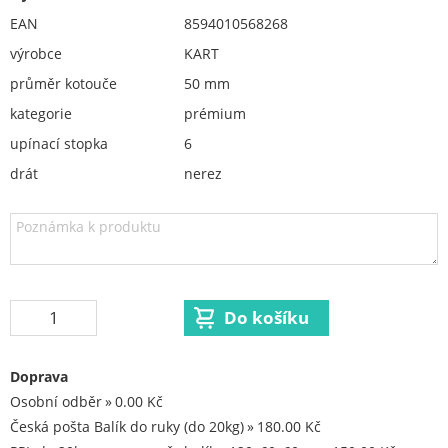
pružinové kartáče - náhradní pružiny
EAN
8594010568268
Diamantové kotouče a oživovací kameny
výrobce
KART
průměr kotouče
50 mm
Pilové kotouče
kategorie
prémium
Spojovací materiál - sklad Louny
upínací stopka
6
drát
nerez
Spojovací materiál Hašpl
Stavební chemie DenBraven
Dedra nářadí
Železářství a domácí potřeby
Procraft
Kubis
Doprava
Prodejna LOUNY - nezařazené
Osobní odběr
0.00 Kč
Česká pošta Balík do ruky (do 20kg)
180.00 Kč
Pracovní oděvy