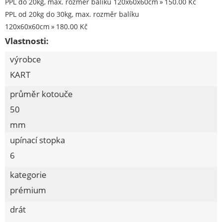
PPL do 20kg, max. rozměr balíku 120x60x60cm
150.00 Kč
Kouřovina
PPL od 20kg do 30kg, max. rozměr balíku
120x60x60cm
180.00 Kč
Vlastnosti:
výrobce
KART
průměr kotouče
50
mm
upínací stopka
6
kategorie
prémium
drát