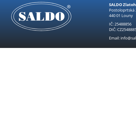
SALDO Zlatohl
Postoloprtská
440 01 Louny
IČ: 25488856
DIČ: CZ254888
Email: info@sal