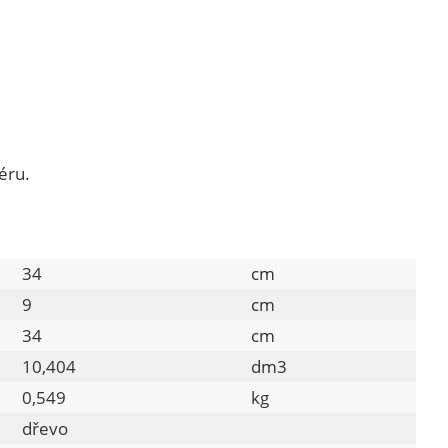
éru.
34
cm
9
cm
34
cm
10,404
dm3
0,549
kg
dřevo