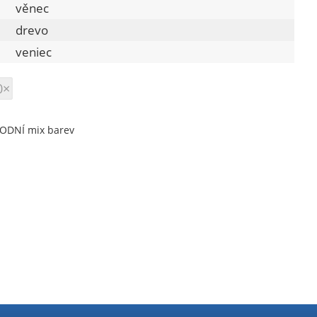
věnec
drevo
veniec
0×
ODNÍ mix barev