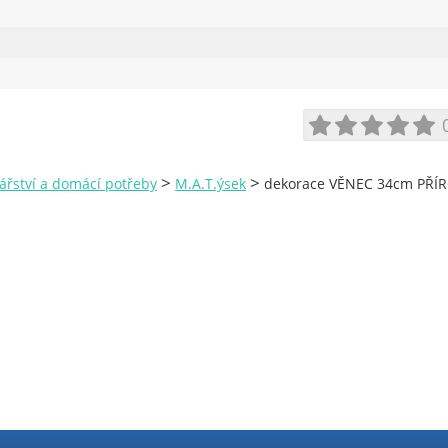
>
>
ářství a domácí potřeby
M.A.T.ýsek
dekorace VĚNEC 34cm PŘÍR