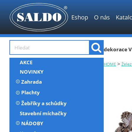
Eshop
O nás
Katal
dekorace 
AKCE
>
HOME
Želez
NOVINKY
Zahrada
Plachty
Žebříky a schůdky
Stavební míchačky
NÁDOBY