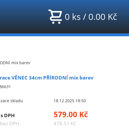
0
ks
/
0.00
Kč
ODNÍ mix barev
race VĚNEC 34cm PŘÍRODNÍ mix barev
86631
izace skladu
18.12.2025 18:50
579.00 Kč
 s DPH
 bez DPH
478.51 Kč