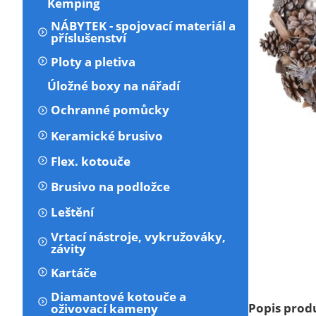
Kemping
NÁBYTEK - spojovací materiál a
příslušenství
Ploty a pletiva
Úložné boxy na nářadí
Ochranné pomůcky
Keramické brusivo
Flex. kotouče
Brusivo na podložce
Leštění
Vrtací nástroje, vykružováky,
závity
Kartáče
Diamantové kotouče a
Popis prod
oživovací kameny