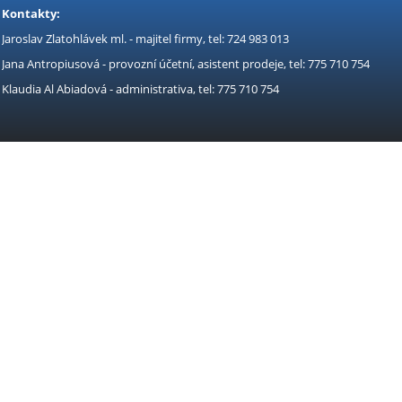
Kontakty:
Jaroslav Zlatohlávek ml. - majitel firmy, tel: 724 983 013
Jana Antropiusová - provozní účetní, asistent prodeje, tel: 775 710 754
Klaudia Al Abiadová - administrativa, tel: 775 710 754