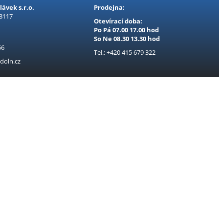
ávek s.r.o.
Prodejna:
 3117
Otevírací doba:
Po Pá 07.00 17.00 hod
So Ne 08.30 13.30 hod
56
Tel.: +420 415 679 322
doln.cz