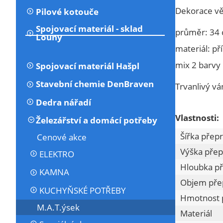
Dekorace vě
Pilové kotouče
Spojovací materiál - sklad
průměr: 34
Louny
materiál: př
mix 2 barvy
Spojovací materiál Hašpl
Stavební chemie DenBraven
Trvanlivý v
Dedra nářadí
Vlastnosti:
Železářství a domácí potřeby
Šířka přep
Cenové akce
Výška přep
ELEKTRO
Hloubka př
KAMNA
Objem pře
KUCHYŇSKÉ POTŘEBY
Hmotnost 
M.A.T.ýsek
Materiál