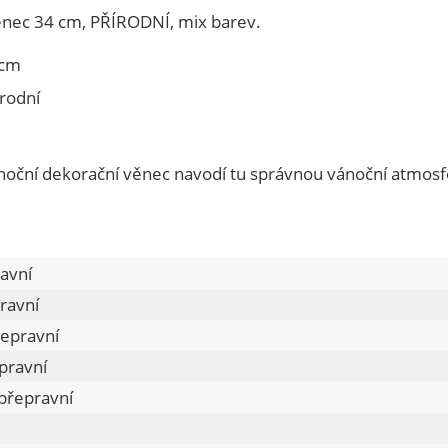
nec 34 cm, PŘÍRODNÍ, mix barev.
 cm
írodní
ánoční dekorační věnec navodí tu správnou vánoční atmosf
ravní
ravní
epravní
pravní
přepravní