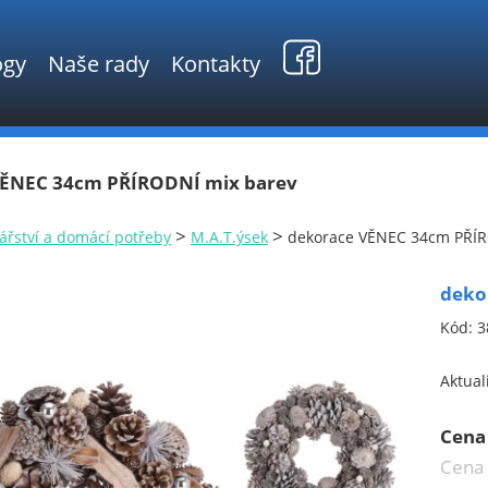
ogy
Naše rady
Kontakty
VĚNEC 34cm PŘÍRODNÍ mix barev
>
>
ářství a domácí potřeby
M.A.T.ýsek
dekorace VĚNEC 34cm PŘÍR
deko
Kód:
3
Aktual
Cena
Cena