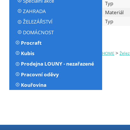
Speciální akce
Typ
ZAHRADA
Materiál
Typ
ŽELEZÁŘSTVÍ
DOMÁCNOST
Procraft
>
Kubis
HOME
Želez
Prodejna LOUNY - nezařazené
Pracovní oděvy
Kouřovina