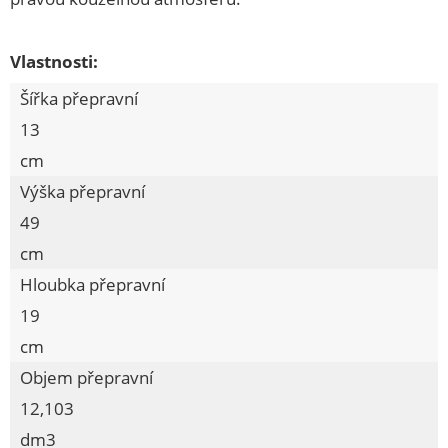
VĚDRA, ŠKOPKY
Vlastnosti:
KOUPELNOVÉ DOPLŇKY
Šířka přepravní
ŽEHLENÍ, SUŠENÍ, VĚŠENÍ
13
KOŠE, KOŠÍKY
cm
DÓZY, BOXY, CHLEBOVKY
Výška přepravní
DĚTSKÉ ZBOŽÍ
49
PŘEPRAVKY
cm
VÝROBKY DŘEVĚNÉ
Hloubka přepravní
19
ZAVAŘOVACÍ PROGRAM
cm
LŽÍCE NA OBUV, REGÁLY, STOJANY
Objem přepravní
POTŘEBY PRO ÚKLID
12,103
POTŘEBY PRO MYTÍ
dm3