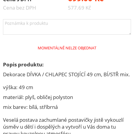
ELEKTRO
Cena bez DPH
577.69 Kč
KAMNA
KUCHYŇSKÉ POTŘEBY
M.A.T.ýsek
Speciální akce
MOMENTÁLNĚ NELZE OBJEDNAT
ZAHRADA
Popis produktu:
ŽELEZÁŘSTVÍ
Dekorace DÍVKA / CHLAPEC STOJÍCÍ 49 cm, BÍ/STŘ mix.
DOMÁCNOST
výška: 49 cm
POTŘEBY PRO PEČENÍ
materiál: plyš, obličej polyston
KUCHYŇSKÉ NÁČINÍ
mix barev: bílá, stříbrná
NOŽÍŘSKÉ VÝROBKY
Veselá postava zachumlané postavičky jistě vykouzlí
OSTATNÍ
úsměv u dětí i dospělých a vytvoří u Vás doma tu
TERMONÁDOBY
pravou kouzelnou atmosféru.