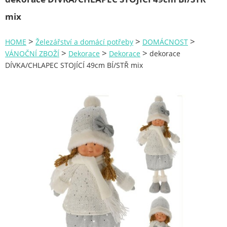
Zahrada
mix
Plachty
>
>
>
HOME
Železářství a domácí potřeby
DOMÁCNOST
Žebříky a schůdky
>
>
>
VÁNOČNÍ ZBOŽÍ
Dekorace
Dekorace
dekorace
DÍVKA/CHLAPEC STOJÍCÍ 49cm BÍ/STŘ mix
Stavební míchačky
NÁDOBY
Kemping
NÁBYTEK - spojovací materiál a příslušenství
Ploty a pletiva
Úložné boxy na nářadí
Ochranné pomůcky
Keramické brusivo
Flex. kotouče