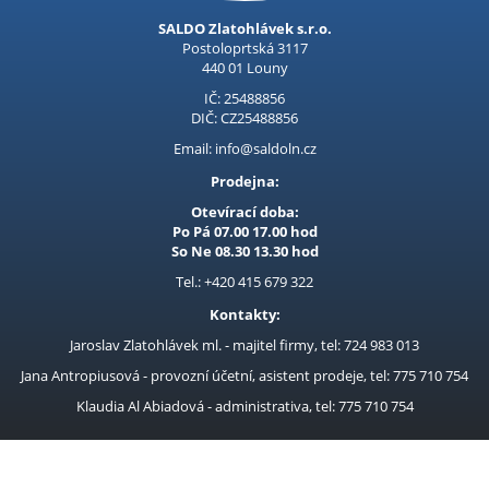
NÁKUPNÍ TAŠKY
SALDO Zlatohlávek s.r.o.
Postoloprtská 3117
Procraft
440 01 Louny
IČ: 25488856
Kubis
DIČ: CZ25488856
Prodejna LOUNY - nezařazené
Email: info@saldoln.cz
Prodejna:
Pracovní oděvy
Otevírací doba:
Kouřovina
Po Pá 07.00 17.00 hod
So Ne 08.30 13.30 hod
Tel.: +420 415 679 322
Kontakty:
Jaroslav Zlatohlávek ml. - majitel firmy, tel: 724 983 013
Jana Antropiusová - provozní účetní, asistent prodeje, tel: 775 710 754
Klaudia Al Abiadová - administrativa, tel: 775 710 754