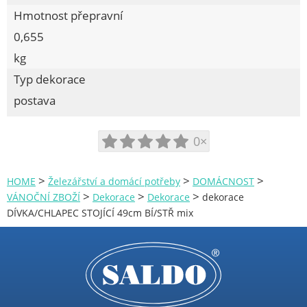
SÁČKY, FÓLIE
Hmotnost přepravní
BYTOVÉ DOPLŇKY
0,655
kg
TEPLOMĚRY, MINUTNÍKY
Typ dekorace
VÁNOČNÍ ZBOŽÍ
postava
Osvětlení
Balení
0×
Dekorace
>
>
>
HOME
Železářství a domácí potřeby
DOMÁCNOST
Dekorace na okno
>
>
>
VÁNOČNÍ ZBOŽÍ
Dekorace
Dekorace
dekorace
Ozdoby, háčky
DÍVKA/CHLAPEC STOJÍCÍ 49cm BÍ/STŘ mix
Dekorace
Dekorace závěsná
Stromky
Stolování