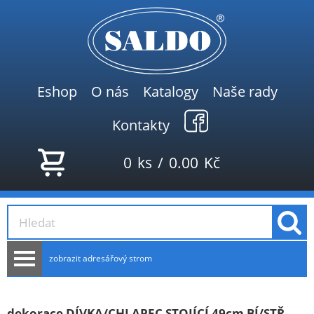
Eshop
O nás
Katalogy
Naše rady
Kontakty
0
ks
/
0.00
Kč
zobrazit adresářový strom
AKCE
NOVINKY
dekorace DÍVKA/CHLAPEC STOJÍCÍ 49cm BÍ/STŘ